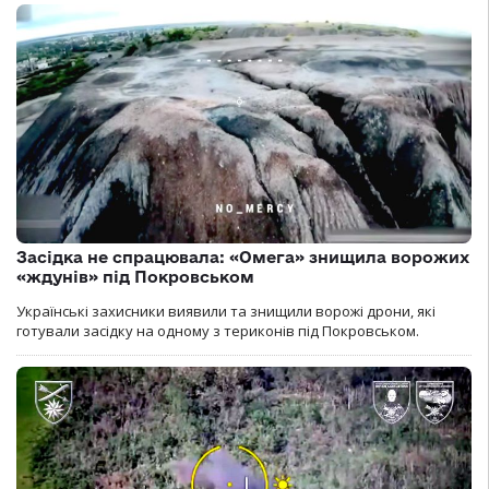
Засідка не спрацювала: «Омега» знищила ворожих
«ждунів» під Покровськом
Українські захисники виявили та знищили ворожі дрони, які
готували засідку на одному з териконів під Покровськом.