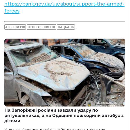
https://bank.gov.ua/ua/about/support-the-armed-
forces
АГРЕСІЯ РФ
ВТОРГНЕННЯ РФ
НАЦБАНК
На Запоріжжі росіяни завдали удару по
рятувальниках, а на Одещині пошкодили автобус з
дітьми
У неділю, 9 серпня, російські війська завдали удару по