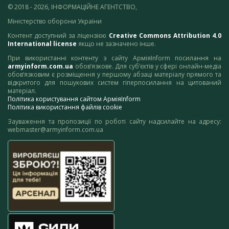
© 2018 - 2026, ІНФОРМАЦІЙНЕ АГЕНТСТВО,
Міністерство оборони України
Контент доступний за ліцензією
Creative Commons Attribution 4.0
International license
якщо не зазначено інше.
При використанні контенту з сайту АрміяInform посилання на
armyinform.com.ua
обов’язкове. Для суб’єктів у сфері онлайн-медіа
обов’язковим є розміщення у першому абзаці матеріалу прямого та
відкритого для пошукових систем гіперпосилання на цитований
матеріал.
Політика користування сайтом АрміяInform
Політика використання файлів cookie
Зауваження та пропозиції по роботі сайту надсилайте на адресу:
webmaster@armyinform.com.ua