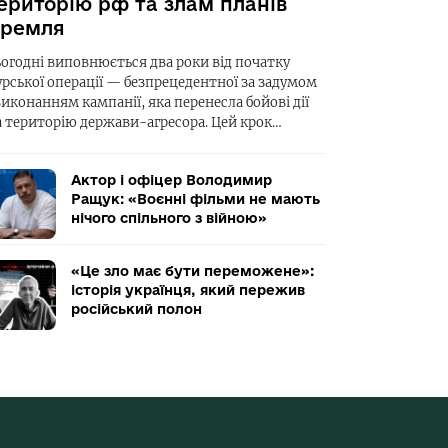
ериторію рф та злам планів
ремля
ьогодні виповнюється два роки від початку
урської операції — безпрецедентної за задумом
виконанням кампанії, яка перенесла бойові дії
а територію держави-агресора. Цей крок…
Актор і офіцер Володимир
Ращук: «Воєнні фільми не мають
нічого спільного з війною»
«Це зло має бути переможене»:
історія українця, який пережив
російський полон