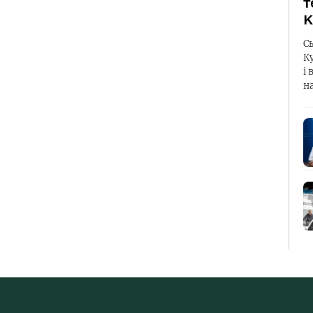
т
К
С
К
і 
н