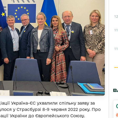
12
11
11
В
ації Україна-ЄС ухвалили спільну заяву за
улося у Страсбурзі 8-9 червня 2022 року. Про
ації України до Європейського Союзу.