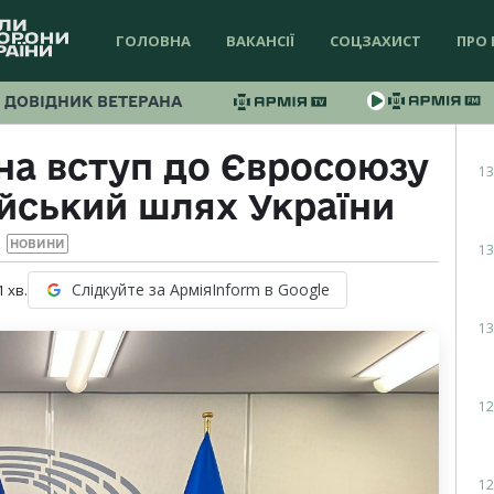
ГОЛОВНА
ВАКАНСІЇ
СОЦЗАХИСТ
ПРО 
ДОВІДНИК ВЕТЕРАНА
на вступ до Євросоюзу
13
йський шлях України
НОВИНИ
13
Слідкуйте за АрміяInform в Google
1
хв.
13
12
12