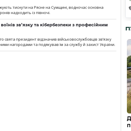
вжують тиснути на Рясне на Сумщині, водночас основна
ронів надходить із півночі.
воїнів зв’язку та кібербезпеки з професійним
П
о свята президент відзначив військовослужбовців зв’язку
ими нагородами та подякував їм за службу й захист України.
Д
п