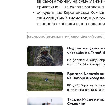
військову техніку на суму майже 
триватиме — це складе загалом по
очікують, що Європейська Комісі
свій офіційний висновок, що про
Європейської Ради щодо надання 
STOPRUSSIA
ВТОРГНЕННЯ РФ
ЄВРОПЕЙСЬКИЙ СОЮЗ
Окупанти шукають с
ситуацію на Гуляйп
На Гуляйпільському нап
в тил ЗСУ. 14 таких груп 
Бригада Nemesis зн
на Запорізькому н
Бійці 412-ї бригади Neme
який окупанти намагалис
Тиск на Рясне не пр
Сумщини