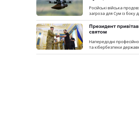
Російські війська продо
загроза для Сум із боку д
Президент привітав 
святом
Напередодні професійног
та кібербезпеки державн