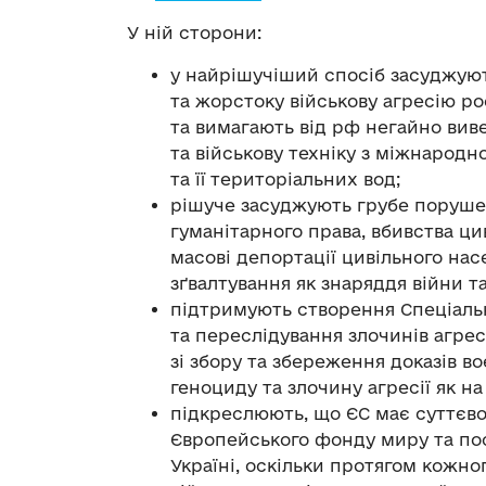
У ній сторони:
у найрішучіший спосіб засуджуют
та жорстоку військову агресію ро
та вимагають від рф негайно вивес
та військову техніку з міжнародн
та її територіальних вод;
рішуче засуджують грубе поруше
гуманітарного права, вбивства цив
масові депортації цивільного на
зґвалтування як знаряддя війни т
підтримують створення Спеціаль
та переслідування злочинів агрес
зі збору та збереження доказів в
геноциду та злочину агресії як на
підкреслюють, що ЄС має суттєво
Європейського фонду миру та по
Україні, оскільки протягом кожно