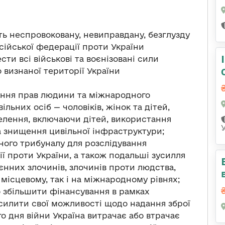
ь неспровоковану, невиправдану, безглузду
сійської федерації проти України
ти всі військові та воєнізовані сили
о визнаної території України
ння прав людини та міжнародного
ільних осіб — чоловіків, жінок та дітей,
селення, включаючи дітей, використання
а знищення цивільної інфраструктури;
ного трибуналу для розслідування
ії проти України, а також подальші зусилля
оєнних злочинів, злочинів проти людства,
 місцевому, так і на міжнародному рівнях;
 збільшити фінансування в рамках
силити свої можливості щодо надання зброї
го дня війни Україна витрачає або втрачає