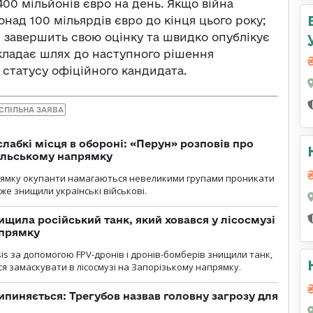
400 мільйонів євро на день. Якщо війна
над 100 мільярдів євро до кінця цього року;
я завершить свою оцінку та швидко опублікує
кладає шлях до наступного рішення
статусу офіційного кандидата.
СПІЛЬНА ЗАЯВА
лабкі місця в обороні: «Перун» розповів про
ільському напрямку
рямку окупанти намагаються невеликими групами проникати
уже знищили українські військові.
ищила російський танк, який ховався у лісосмузі
апрямку
sis за допомогою FPV-дронів і дронів-бомберів знищили танк,
я замаскувати в лісосмузі на Запорізькому напрямку.
ипиняється: Трегубов назвав головну загрозу для