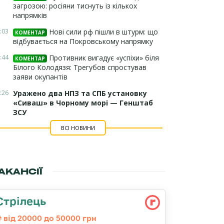
загрозою: росіяни тиснуть із кількох
напрямків
:03
Нові сили рф пішли в штурм: що
КОМЕНТАР
відбувається на Покровському напрямку
:44
Противник вигадує «успіхи» біля
КОМЕНТАР
Білого Колодязя: Трегубов спростував
заяви окупантів
:26
Уражено два НПЗ та СПБ установку
«Сиваш» в Чорному морі — Генштаб
ЗСУ
ВСІ НОВИНИ
АКАНСІЇ
Стрілець
від 20000 до 50000 грн