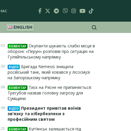
НАС
ENGLISH
:53
Окупанти шукають слабкі місця в
КОМЕНТАР
обороні: «Перун» розповів про ситуацію на
Гуляйпільському напрямку
:30
Бригада Nemesis знищила
ВІДЕО
російський танк, який ховався у лісосмузі
на Запорізькому напрямку
:08
Тиск на Рясне не припиняється:
КОМЕНТАР
Трегубов назвав головну загрозу для
Сумщини
:49
Президент привітав воїнів
ВІДЕО
зв’язку та кібербезпеки з
професійним святом
:25
Куп’янськ залишається під
КОМЕНТАР