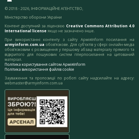
© 2018 - 2026, ІНФОРМАЦІЙНЕ АГЕНТСТВО,
Міністерство оборони України
Контент доступний за ліцензією
Creative Commons Attribution 4.0
International license
якщо не зазначено інше.
При використанні контенту з сайту АрміяInform посилання на
armyinform.com.ua
обов’язкове. Для суб’єктів у сфері онлайн-медіа
обов’язковим є розміщення у першому абзаці матеріалу прямого та
відкритого для пошукових систем гіперпосилання на цитований
матеріал.
Політика користування сайтом АрміяInform
Політика використання файлів cookie
Зауваження та пропозиції по роботі сайту надсилайте на адресу:
webmaster@armyinform.com.ua