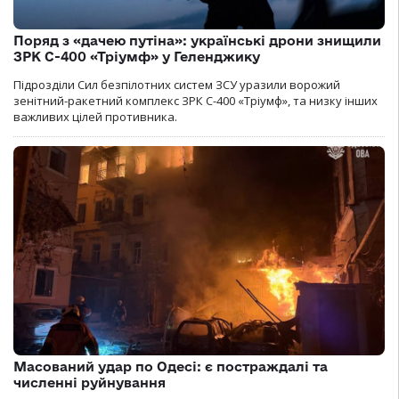
Поряд з «дачею путіна»: українські дрони знищили
ЗРК С-400 «Тріумф» у Геленджику
Підрозділи Сил безпілотних систем ЗСУ уразили ворожий
зенітний-ракетний комплекс ЗРК С-400 «Тріумф», та низку інших
важливих цілей противника.
Масований удар по Одесі: є постраждалі та
численні руйнування