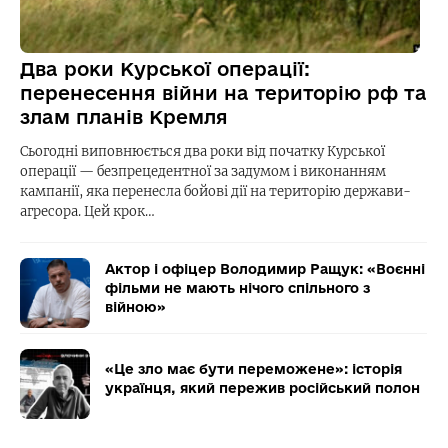
Два роки Курської операції:
перенесення війни на територію рф та
злам планів Кремля
Сьогодні виповнюється два роки від початку Курської
операції — безпрецедентної за задумом і виконанням
кампанії, яка перенесла бойові дії на територію держави-
агресора. Цей крок…
Актор і офіцер Володимир Ращук: «Воєнні
фільми не мають нічого спільного з
війною»
«Це зло має бути переможене»: історія
українця, який пережив російський полон