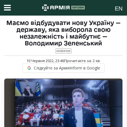
EN
Маємо відбудувати нову Україну —
державу, яка виборола свою
незалежність і майбутнє —
Володимир Зеленський
НОВИНИ
10 Червня 2022, 23:46
Прочитаєте за:
2
хв.
Слідкуйте за АрміяInform в Google