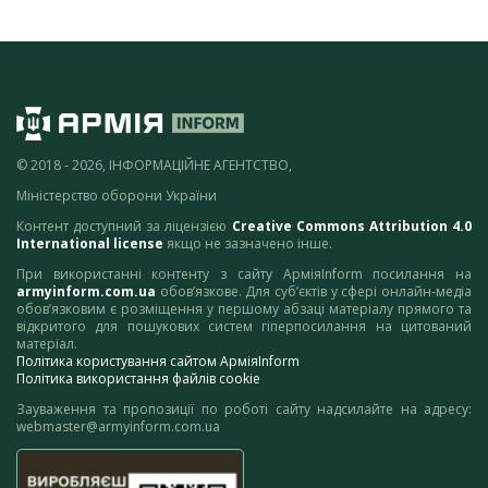
© 2018 - 2026, ІНФОРМАЦІЙНЕ АГЕНТСТВО,
Міністерство оборони України
Контент доступний за ліцензією
Creative Commons Attribution 4.0
International license
якщо не зазначено інше.
При використанні контенту з сайту АрміяInform посилання на
armyinform.com.ua
обов’язкове. Для суб’єктів у сфері онлайн-медіа
обов’язковим є розміщення у першому абзаці матеріалу прямого та
відкритого для пошукових систем гіперпосилання на цитований
матеріал.
Політика користування сайтом АрміяInform
Політика використання файлів cookie
Зауваження та пропозиції по роботі сайту надсилайте на адресу:
webmaster@armyinform.com.ua