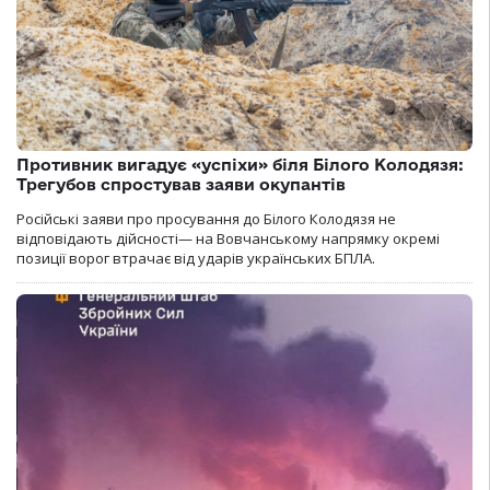
Противник вигадує «успіхи» біля Білого Колодязя:
Трегубов спростував заяви окупантів
Російські заяви про просування до Білого Колодязя не
відповідають дійсності— на Вовчанському напрямку окремі
позиції ворог втрачає від ударів українських БПЛА.