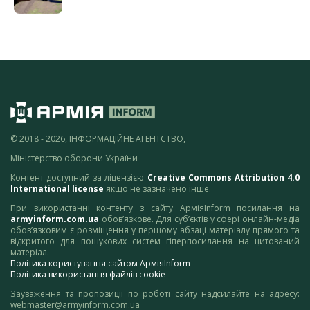
© 2018 - 2026, ІНФОРМАЦІЙНЕ АГЕНТСТВО,
Міністерство оборони України
Контент доступний за ліцензією
Creative Commons Attribution 4.0
International license
якщо не зазначено інше.
При використанні контенту з сайту АрміяInform посилання на
armyinform.com.ua
обов’язкове. Для суб’єктів у сфері онлайн-медіа
обов’язковим є розміщення у першому абзаці матеріалу прямого та
відкритого для пошукових систем гіперпосилання на цитований
матеріал.
Політика користування сайтом АрміяInform
Політика використання файлів cookie
Зауваження та пропозиції по роботі сайту надсилайте на адресу:
webmaster@armyinform.com.ua