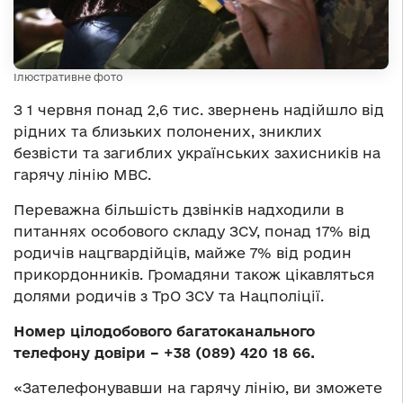
Ілюстративне фото
З 1 червня понад 2,6 тис. звернень надійшло від
рідних та близьких полонених, зниклих
безвісти та загиблих українських захисників на
гарячу лінію МВС.
Переважна більшість дзвінків надходили в
питаннях особового складу ЗСУ, понад 17% від
родичів нацгвардійців, майже 7% від родин
прикордонників. Громадяни також цікавляться
долями родичів з ТрО ЗСУ та Нацполіції.
Номер цілодобового багатоканального
телефону довіри – +38 (089) 420 18 66.
«Зателефонувавши на гарячу лінію, ви зможете