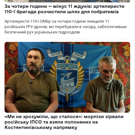
За чотири години — мінус 11 ждунів: артилеристи
110-ї бригади розчистили шлях для побратимів
Артилеристи 110-ї ОМБр за чотири години знищили 11
російських FPV-дронів, які перебували в засідці, забезпечивши
безпечний рух українських підрозділів.
«Ми не зрозуміли, що сталося»: морпіхи зірвали
російську ІПСО та взяли полонених на
Костянтинівському напрямку