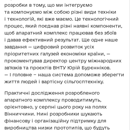
розробки в тому, що ми інтегруємо
та компонуємо між собою різні види техніки
і технологій, які вже маємо. Це технологічний
процес, який поєднав різні наявні компоненти,
щоб апаратний комплекс працював без збоїв
і давав ефективний результат. Ще одне наше
завдання — цифровий розвиток усіх
пріоритетних галузей економіки країни, —
прокоментував директор центру міжнародних
зв’язків та проєктів ВНТУ Юрій Бурєнніков.
— І головне − наша система допоможе зберегти
життя людей і вартісну сільгосптехніку.
Практичні дослідження розробленого
апаратного комплексу проводитимуть,
орієнтовно, у серпні цього року на полях
Вінниччини. Нині розробники шукають
фінансову і організаційну підтримку для
виробництва низки прототипів, що будуть