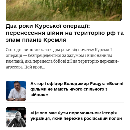
Два роки Курської операції:
перенесення війни на територію рф та
злам планів Кремля
Сьогодні виповнюється два роки від початку Курської
операції — безпрецедентної за задумом і виконанням
кампанії, яка перенесла бойові дії на територію держави-
агресора. Цей крок…
Актор і офіцер Володимир Ращук: «Воєнні
фільми не мають нічого спільного з
війною»
«Це зло має бути переможене»: історія
українця, який пережив російський полон