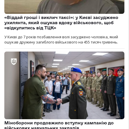
«Віддай гроші і виклич таксі»: у Києві засуджено
ухилянта, який ошукав вдову військового, щоб
«відкупитись від ТЦК»
У Києві до 7 років позбавлення волі засуджено чоловіка, який
ошукав дружину загиблого військового на 455 тисяч гривень.
Міноборони продовжило вступну кампанію до
військових навчальних закладів