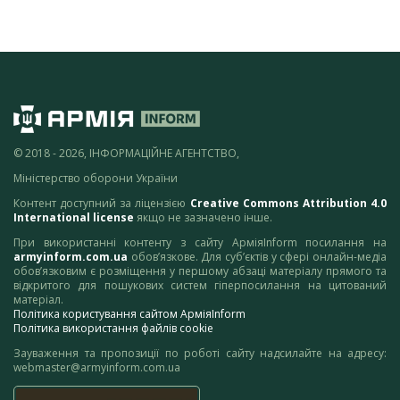
© 2018 - 2026, ІНФОРМАЦІЙНЕ АГЕНТСТВО,
Міністерство оборони України
Контент доступний за ліцензією
Creative Commons Attribution 4.0
International license
якщо не зазначено інше.
При використанні контенту з сайту АрміяInform посилання на
armyinform.com.ua
обов’язкове. Для суб’єктів у сфері онлайн-медіа
обов’язковим є розміщення у першому абзаці матеріалу прямого та
відкритого для пошукових систем гіперпосилання на цитований
матеріал.
Політика користування сайтом АрміяInform
Політика використання файлів cookie
Зауваження та пропозиції по роботі сайту надсилайте на адресу:
webmaster@armyinform.com.ua