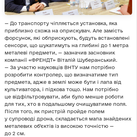
— До транспорту чіпляється установка, яка
приблизно схожа на оприскувач. Але замість
форсунок, які обприскують, будуть встановлені
сенсори, що шукатимуть на глибині до 1 метра
металеві предмети, — зазначив засновник
компанії «ФРЕНДТ» Віталій Шуберанський.
— За участю науковців ВНТУ нам потрібно
розробити контролер, що визначатиме тип
предмета, адже в землі може бути і лапа від
культиватора, і підкова тощо. Нам потрібно
це відфільтровувати, аби було менше роботи
для тих, хто в подальшому очищуватиме поля.
Після того, як пристрій пройде полем
у супроводі дрона, складається мапа знайдених
металевих об’єктів із високою точністю —
до 2 см.