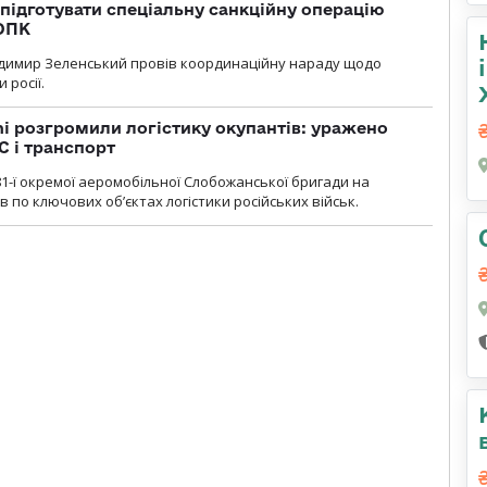
підготувати спеціальну санкційну операцію
 ОПК
димир Зеленський провів координаційну нараду щодо
 росії.
i розгромили логістику окупантів: уражено
С і транспорт
1-ї окремої аеромобільної Слобожанської бригади на
 по ключових об’єктах логістики російських військ.