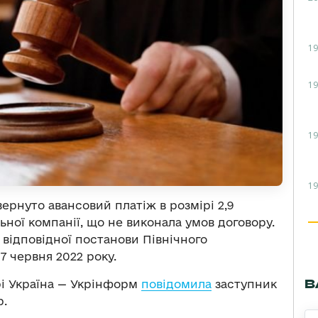
19
19
19
19
рнуто авансовий платіж в розмірі 2,9
льної компанії, що не виконала умов договору.
 відповідної постанови Північного
7 червня 2022 року.
В
рі Україна — Укрінформ
повідомила
заступник
р.