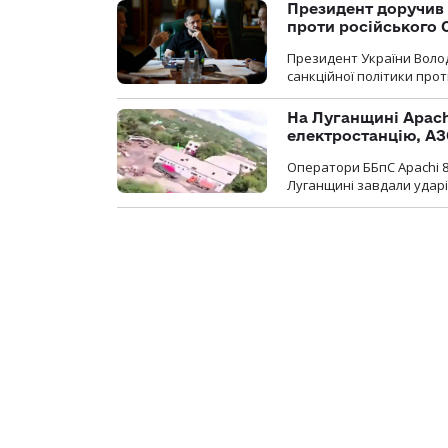
Президент доручив 
проти російського
Президент України Воло
санкційної політики проти
На Луганщині Apach
електростанцію, АЗ
Оператори ББпС Apachi 8
Луганщині завдали ударів