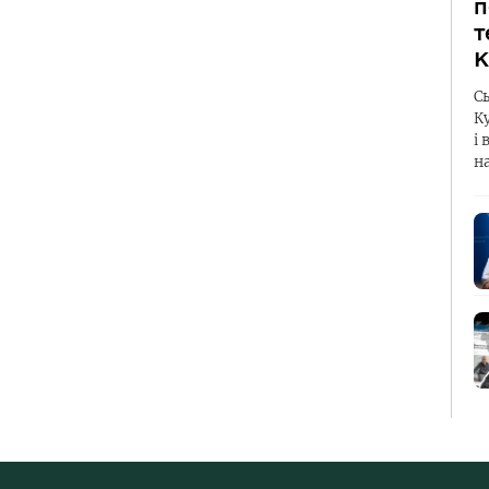
п
т
К
С
К
і 
н