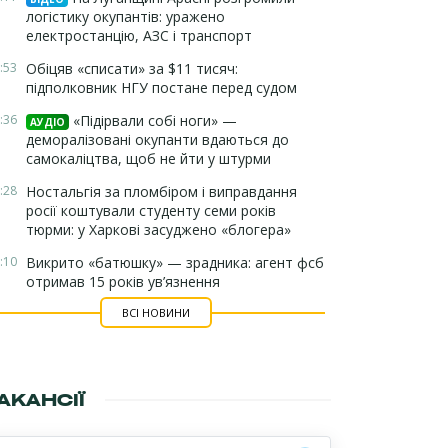
логістику окупантів: уражено
електростанцію, АЗС і транспорт
:53
Обіцяв «списати» за $11 тисяч:
підполковник НГУ постане перед судом
:36
«Підірвали собі ноги» —
АУДІО
деморалізовані окупанти вдаються до
самокаліцтва, щоб не йти у штурми
:28
Ностальгія за пломбіром і виправдання
росії коштували студенту семи років
тюрми: у Харкові засуджено «блогера»
:10
Викрито «батюшку» — зрадника: агент фсб
отримав 15 років ув’язнення
ВСІ НОВИНИ
АКАНСІЇ