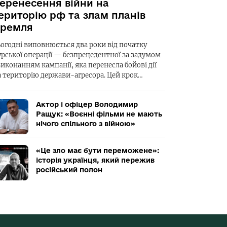
еренесення війни на
ериторію рф та злам планів
ремля
ьогодні виповнюється два роки від початку
урської операції — безпрецедентної за задумом
виконанням кампанії, яка перенесла бойові дії
а територію держави-агресора. Цей крок…
Актор і офіцер Володимир
Ращук: «Воєнні фільми не мають
нічого спільного з війною»
«Це зло має бути переможене»:
історія українця, який пережив
російський полон