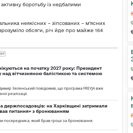
 активну боротьбу із недбалими
альника неякісних – зіпсованих – м’ясних
зрозуміло обсяги, річ йде про майже 164
ЛЯР
чікуються на початку 2027 року: Президент
у над вітчизняною балістикою та системою
димир Зеленський повідомив, що програма FREYJA вже
ної реалізації.
а держпосадовців: на Харківщині затримали
ував питання» з бронюванням
и посередника, який брав гроші за бронювання.