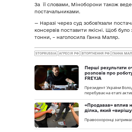
За її словами, Міноборони також веде
постачальниками.
— Наразі через суд зобов’язали постач
консервів поставити якісні. Щоб було 
тонни, – наголосила Ганна Маляр.
STOPRUSSIA
АГРЕСІЯ РФ
ВТОРГНЕННЯ РФ
ГАННА МА
Перші результати о
розповів про робот
FREYJA
Президент України Воло
перебуває на етапі актив
«Продавав» вплив н
ділка, який «виріш
Правоохоронці затримал