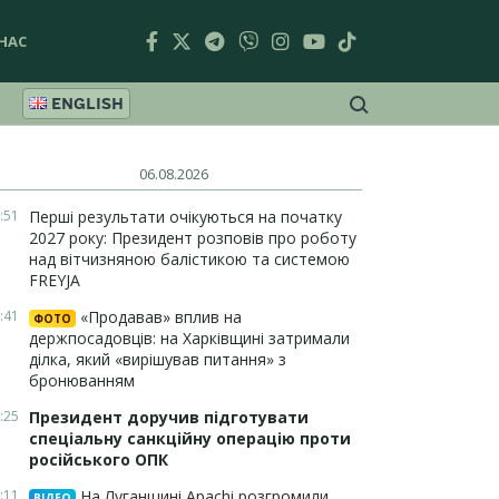
НАС
ENGLISH
06.08.2026
:51
Перші результати очікуються на початку
2027 року: Президент розповів про роботу
над вітчизняною балістикою та системою
FREYJA
:41
«Продавав» вплив на
ФОТО
держпосадовців: на Харківщині затримали
ділка, який «вирішував питання» з
бронюванням
:25
Президент доручив підготувати
спеціальну санкційну операцію проти
російського ОПК
:11
На Луганщині Apachi розгромили
ВІДЕО