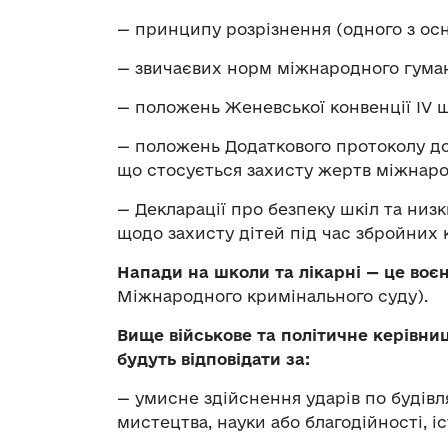
— принципу розрізнення (одного з ос
— звичаєвих норм міжнародного гуман
— положень Женевської конвенції ІV щ
— положень Додаткового протоколу до
що стосується захисту жертв міжнаро
— Декларації про безпеку шкіл та ни
щодо захисту дітей під час збройних 
Напади на школи та лікарні — це воє
Міжнародного кримінального суду).
Вище військове та політичне керівниц
будуть відповідати за:
— умисне здійснення ударів по будівля
мистецтва, науки або благодійності, і