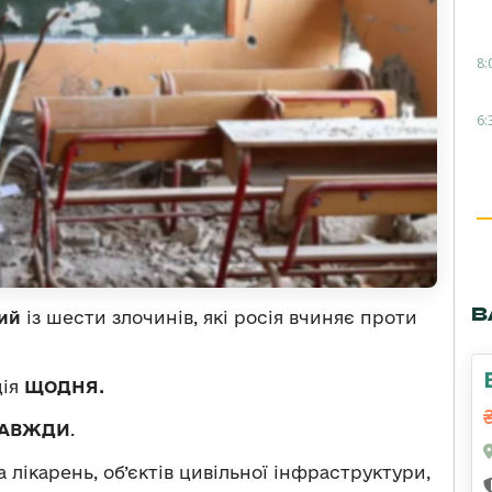
8:
6:
В
ий
із шести злочинів, які росія вчиняє проти
ція
ЩОДНЯ
.
ЗАВЖДИ
.
лікарень, об’єктів цивільної інфраструктури,