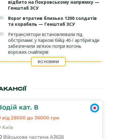
відбито на Покровському напрямку —
Генштаб ЗСУ
00
Ворог втратив близько 1200 солдатів
та корабель — Генштаб ЗСУ
30
Ретранслятори встановлювали під
обстрілами: у Харкові бійці 40-ї артбригади
забезпечили зв’язок попри вогонь
ворожих снайперів
ВСІ НОВИНИ
АКАНСІЇ
Водій кат. В
від 28000 до 36000 грн
Київ
Військова частина А3628