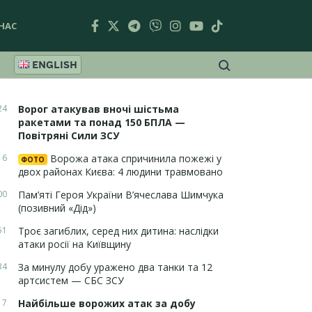
НАС
ENGLISH
24
Ворог атакував вночі шістьма
ракетами та понад 150 БПЛА —
Повітряні Сили ЗСУ
16
Ворожа атака спричинила пожежі у
ФОТО
двох районах Києва: 4 людини травмовано
00
Пам’яті Героя України В’ячеслава Шимчука
(позивний «Дід»)
51
Троє загиблих, серед них дитина: наслідки
атаки росії на Київщину
34
За минулу добу уражено два танки та 12
артсистем — СБС ЗСУ
17
Найбільше ворожих атак за добу