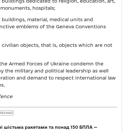
 buildings dedicated to religion, education, art,
c monuments, hospitals;
t buildings, material, medical units and
tinctive emblems of the Geneva Conventions
 civilian objects, that is, objects which are not
d the Armed Forces of Ukraine condemn the
 the military and political leadership as well
deration and demand to respect international law
s.
fence
ИБУНАЛ
чі шістьма ракетами та понад 150 БПЛА —