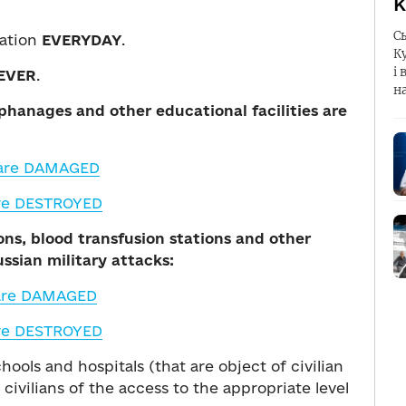
К
С
ration
EVERYDAY
.
К
і 
EVER
.
н
rphanages and other educational facilities are
 are DAMAGED
are DESTROYED
ons, blood transfusion stations and other
ussian military attacks:
are DAMAGED
are DESTROYED
ols and hospitals (that are object of civilian
 civilians of the access to the appropriate level