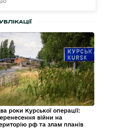
ТрО
УБЛІКАЦІЇ
ва роки Курської операції:
еренесення війни на
ериторію рф та злам планів