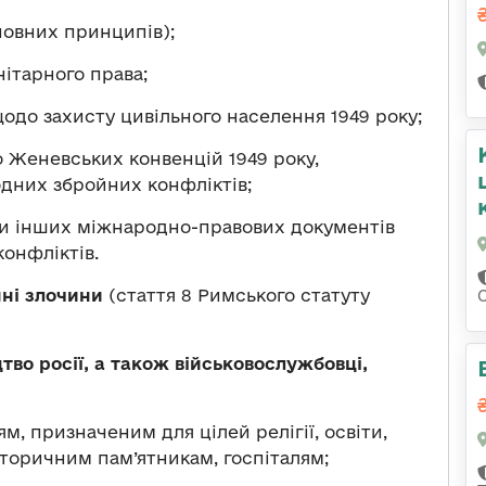
новних принципів);
ітарного права;
одо захисту цивільного населення 1949 року;
 Женевських конвенцій 1949 року,
дних збройних конфліктів;
зки інших міжнародно-правових документів
конфліктів.
нні злочини
(стаття 8 Римського статуту
тво росії, а також військовослужбовці,
м, призначеним для цілей релігії, освіти,
сторичним пам’ятникам, госпіталям;