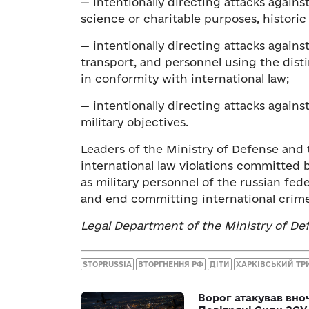
— intentionally directing attacks against
science or charitable purposes, histori
— intentionally directing attacks agains
transport, and personnel using the dis
in conformity with international law;
— intentionally directing attacks against
military objectives.
Leaders of the Ministry of Defense an
international law violations committed by
as military personnel of the russian fe
and end committing international crime
Legal Department of the Ministry of De
STOPRUSSIA
ВТОРГНЕННЯ РФ
ДІТИ
ХАРКІВСЬКИЙ ТР
Ворог атакував вно