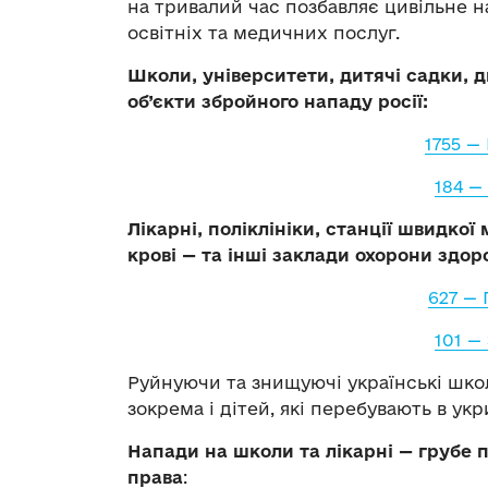
на тривалий час позбавляє цивільне н
освітніх та медичних послуг.
Школи, університети, дитячі садки, д
об’єкти збройного нападу росії:
1755 
184 
Лікарні, поліклініки, станції швидко
крові — та інші заклади охорони здоро
627 
101 
Руйнуючи та знищуючі українські школи 
зокрема і дітей, які перебувають в укр
Напади на школи та лікарні — грубе
права
: