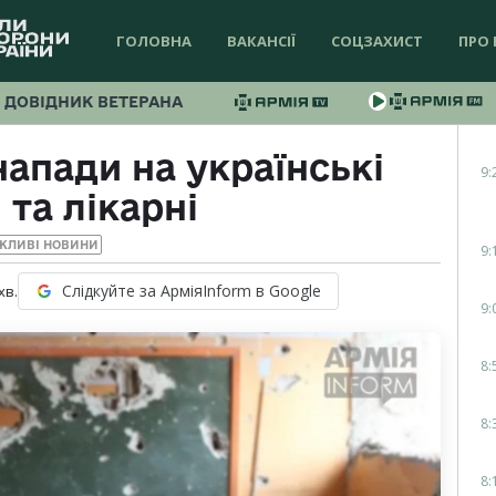
ГОЛОВНА
ВАКАНСІЇ
СОЦЗАХИСТ
ПРО 
ДОВІДНИК ВЕТЕРАНА
напади на українські
9:
та лікарні
ЖЛИВІ НОВИНИ
9:
Слідкуйте за АрміяInform в Google
хв.
9:
8:
8:
8: