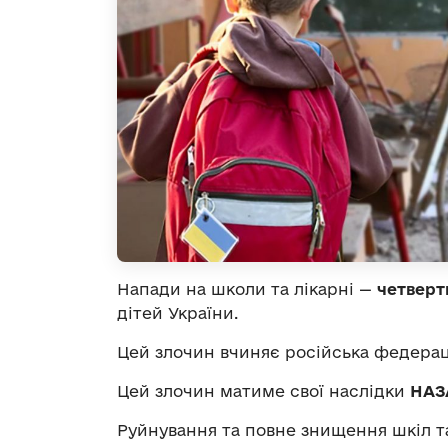
Напади на школи та лікарні —
четверт
дітей України.
Цей злочин вчиняє російська федера
Цей злочин матиме свої наслідки
НА
Руйнування та повне знищення шкіл та 