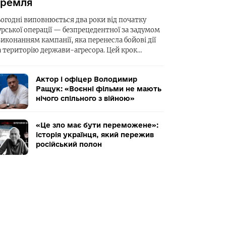
ремля
ьогодні виповнюється два роки від початку
урської операції — безпрецедентної за задумом
виконанням кампанії, яка перенесла бойові дії
а територію держави-агресора. Цей крок…
Актор і офіцер Володимир
Ращук: «Воєнні фільми не мають
нічого спільного з війною»
«Це зло має бути переможене»:
історія українця, який пережив
російський полон