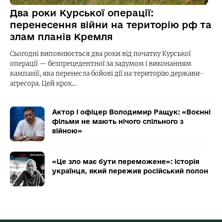
Два роки Курської операції:
перенесення війни на територію рф та
злам планів Кремля
Сьогодні виповнюється два роки від початку Курської
операції — безпрецедентної за задумом і виконанням
кампанії, яка перенесла бойові дії на територію держави-
агресора. Цей крок…
Актор і офіцер Володимир Ращук: «Воєнні
фільми не мають нічого спільного з
війною»
«Це зло має бути переможене»: історія
українця, який пережив російський полон