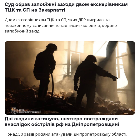
Суд обрав запобіжні заходи двом екскерівникам
ТЦК та СП на Закарпатті
Двом екскерівникам ТЦК та СП, яких ДБР викрило на
незаконному «списанні» понад тисячі чоловіків, обрано
запобіжний захід.
Дві людини загинуло, шестеро постраждали
внаслідок обстрілів рф на Дніпропетровщині
Понад 50 разів росіяни атакували Дніпропетровську області.