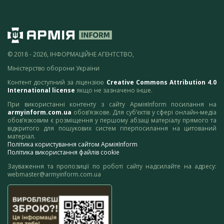
© 2018 - 2026, ІНФОРМАЦІЙНЕ АГЕНТСТВО,
Міністерство оборони України
Контент доступний за ліцензією
Creative Commons Attribution 4.0
International license
якщо не зазначено інше.
При використанні контенту з сайту АрміяInform посилання на
armyinform.com.ua
обов’язкове. Для суб’єктів у сфері онлайн-медіа
обов’язковим є розміщення у першому абзаці матеріалу прямого та
відкритого для пошукових систем гіперпосилання на цитований
матеріал.
Політика користування сайтом АрміяInform
Політика використання файлів cookie
Зауваження та пропозиції по роботі сайту надсилайте на адресу:
webmaster@armyinform.com.ua