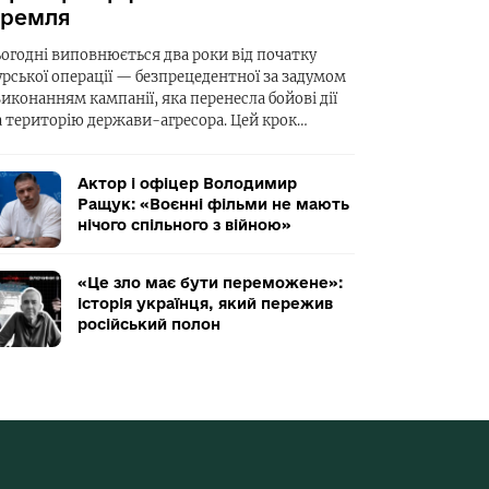
ремля
ьогодні виповнюється два роки від початку
урської операції — безпрецедентної за задумом
виконанням кампанії, яка перенесла бойові дії
а територію держави-агресора. Цей крок…
Актор і офіцер Володимир
Ращук: «Воєнні фільми не мають
нічого спільного з війною»
«Це зло має бути переможене»:
історія українця, який пережив
російський полон