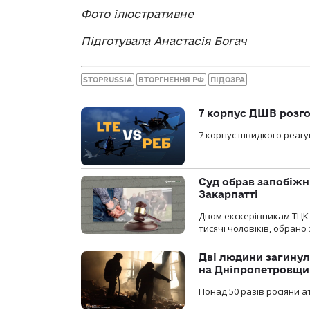
Фото ілюстративне
Підготувала Анастасія Богач
STOPRUSSIA
ВТОРГНЕННЯ РФ
ПІДОЗРА
7 корпус ДШВ розго
7 корпус швидкого реагу
Суд обрав запобіжн
Закарпатті
Двом екскерівникам ТЦК 
тисячі чоловіків, обрано
Дві людини загинул
на Дніпропетровщи
Понад 50 разів росіяни 