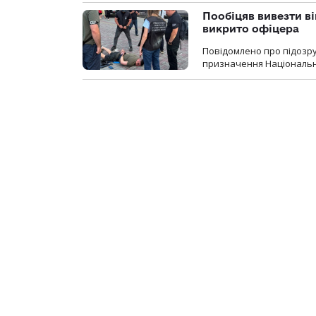
Пообіцяв вивезти ві
викрито офіцера
Повідомлено про підозр
призначення Національної 