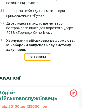
позицію під землею
:38
Борець за небо і дитячі мрії: історія
прикордонника «Кума»
:24
Двоє людей загинули, ще четверо
постраждали внаслідок ворожого удару
РСЗВ «Торнадо-С» по Ізюму
:10
Харчування військових реформують:
Міноборони запускає нову систему
закупівель
ВСІ НОВИНИ
АКАНСІЇ
Водій-
Військовослужбовець
від 20100 до 125000 грн