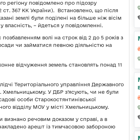
ого регіону повідомлено про підозру
2 ст. 367 КК України). Встановлено, що після
зані землі були поділені на більше ніж вісім
у власність, – йдеться у повідомленні.
 позбавленням волі на строк від 2 до 5 років з
осади чи займатися певною діяльністю на
конне відчуження земель становлять понад 11
лідчі Територіального управління Державного
. Хмельницькому. У ДБР з’ясують, чи не були
садові особи Старокостянтинівської
ого відділу МОУ у місті Хмельницькому.
ки визнано речовим доказом у справі, а в
 накладено арешт із тимчасовою забороною