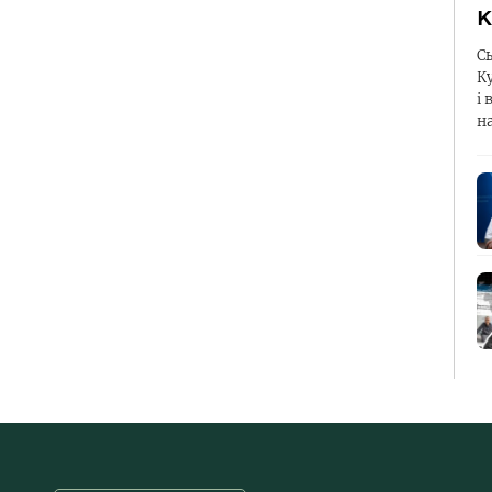
К
С
К
і 
н