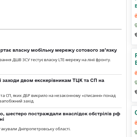
ртає власну мобільну мережу сотового зв’язку
вання ДШВ ЗСУ тестує власну LTE-мережу на лінії фронту.
і заходи двом екскерівникам ТЦК та СП на
та СП, яких ДБР викрило на незаконному «списанні» понад
 запобіжний захід.
о, шестеро постраждали внаслідок обстрілів рф
ні
атакували Дніпропетровську області.