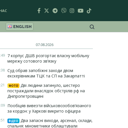
НАС
ENGLISH
07.08.2026
:49
7 корпус ДШВ розгортає власну мобільну
мережу сотового зв’язку
:38
Суд обрав запобіжні заходи двом
екскерівникам ТЦК та СП на Закарпатті
:21
Дві людини загинуло, шестеро
ФОТО
постраждали внаслідок обстрілів рф на
Дніпропетровщині
:09
Пообіцяв вивезти військовозобов’язаного
за кордон: у Харкові викрито офіцера
:51
Два запасні виходи, арсенал, склади,
ВІДЕО
спальня: мінометники облаштували