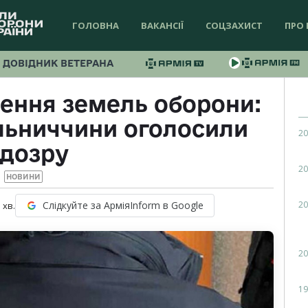
ГОЛОВНА
ВАКАНСІЇ
СОЦЗАХИСТ
ПРО 
ДОВІДНИК ВЕТЕРАНА
ення земель оборони:
льниччини оголосили
20
ідозру
20
НОВИНИ
20
Слідкуйте за АрміяInform в Google
1
хв.
20
19