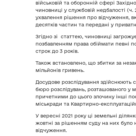
військовій та оборонній сфері Західн
чиновниці у службовій недбалості (ч. 
ухвалення рішення про відчуження, вка
десятків частин та передані у приватн
Згідно зі статтею, чиновниці загрожує
позбавленням права обіймати певні п
строк до 3 років.
Також встановлено, що збитки за неза
мільйонів гривень.
Досудове розслідування здійснюють с
бюро розслідувань, розташованого у м
причетними до цього злочину інші по
міськради та Квартирно-експлуатаційн
У вересні 2021 року ці земельні ділян
жовтні за рішенням суду на них було
відчуження.