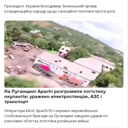
Президент України Володимир Зеленський провів
координаційну нараду щодо санкційної політики проти росії.
На Луганщині Apachi розгромили логістику
окупантів: уражено електростанцію, АЗС і
транспорт
Оператори ББпС Apachi 81-ї окремої аеромобільної
Слобожанської бригади на Луганщині завдали ударів по
ключових об’єктах логістики російських військ.