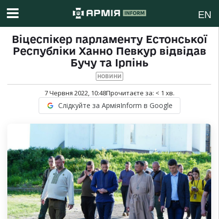
EN
Віцеспікер парламенту Естонської
Республіки Ханно Певкур відвідав
Бучу та Ірпінь
НОВИНИ
7 Червня 2022, 10:48
Прочитаєте за:
< 1
хв.
Слідкуйте за АрміяInform в Google