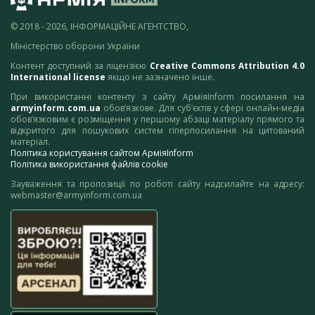
© 2018 - 2026, ІНФОРМАЦІЙНЕ АГЕНТСТВО,
Міністерство оборони України
Контент доступний за ліцензією
Creative Commons Attribution 4.0
International license
якщо не зазначено інше.
При використанні контенту з сайту АрміяInform посилання на
armyinform.com.ua
обов’язкове. Для суб’єктів у сфері онлайн-медіа
обов’язковим є розміщення у першому абзаці матеріалу прямого та
відкритого для пошукових систем гіперпосилання на цитований
матеріал.
Політика користування сайтом АрміяInform
Політика використання файлів cookie
Зауваження та пропозиції по роботі сайту надсилайте на адресу:
webmaster@armyinform.com.ua