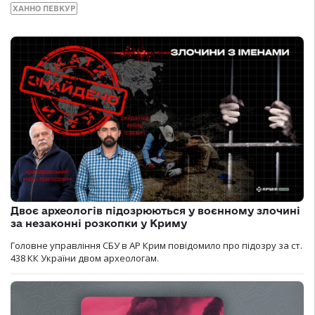
ХАННО ПЕВКУР
Двоє археологів підозрюються у воєнному злочині
за незаконні розкопки у Криму
Головне управління СБУ в АР Крим повідомило про підозру за ст.
438 КК України двом археологам.