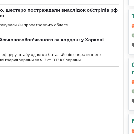
о, шестеро постраждали внаслідок обстрілів рф
ні
атакували Дніпропетровську області.
йськовозобов’язаного за кордон: у Харкові
у офіцеру штабу одного з батальйонів оперативного
гвардії України за ч. 3 ст. 332 КК України.