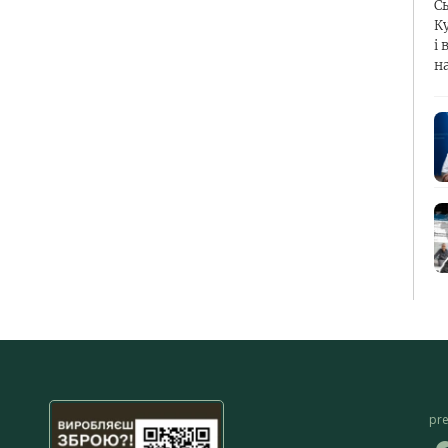
С
К
і 
н
pr