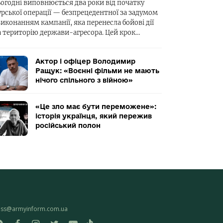
ьогодні виповнюється два роки від початку
урської операції — безпрецедентної за задумом
виконанням кампанії, яка перенесла бойові дії
а територію держави-агресора. Цей крок…
Актор і офіцер Володимир
Ращук: «Воєнні фільми не мають
нічого спільного з війною»
«Це зло має бути переможене»:
історія українця, який пережив
російський полон
ess@armyinform.com.ua