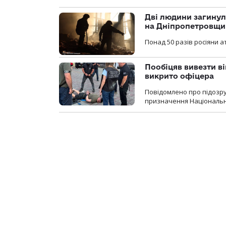
Дві людини загинул
на Дніпропетровщи
Понад 50 разів росіяни 
Пообіцяв вивезти ві
викрито офіцера
Повідомлено про підозр
призначення Національної 