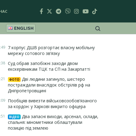
НАС
ENGLISH
:49
7 корпус ДШВ розгортає власну мобільну
мережу сотового зв’язку
:38
Суд обрав запобіжні заходи двом
екскерівникам ТЦК та СП на Закарпатті
:21
Дві людини загинуло, шестеро
ФОТО
постраждали внаслідок обстрілів рф на
Дніпропетровщині
:09
Пообіцяв вивезти військовозобов’язаного
за кордон: у Харкові викрито офіцера
:51
Два запасні виходи, арсенал, склади,
ВІДЕО
спальня: мінометники облаштували
позицію під землею