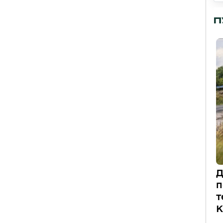
П
Д
п
т
К