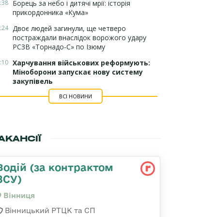
:38
Борець за небо і дитячі мрії: історія
прикордонника «Кума»
:24
Двоє людей загинули, ще четверо
постраждали внаслідок ворожого удару
РСЗВ «Торнадо-С» по Ізюму
:10
Харчування військових реформують:
Міноборони запускає нову систему
закупівель
ВСІ НОВИНИ
АКАНСІЇ
Водій (за контрактом
ЗСУ)
Вінниця
Вінницький РТЦК та СП