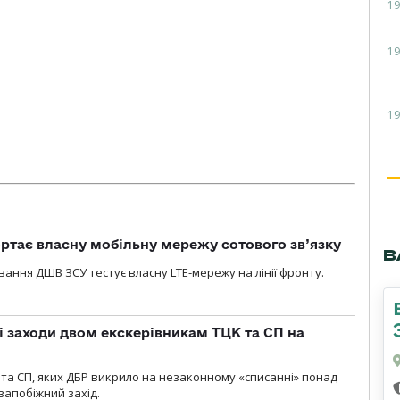
19
19
19
ртає власну мобільну мережу сотового зв’язку
В
вання ДШВ ЗСУ тестує власну LTE-мережу на лінії фронту.
і заходи двом екскерівникам ТЦК та СП на
та СП, яких ДБР викрило на незаконному «списанні» понад
 запобіжний захід.