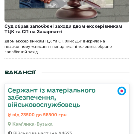
Суд обрав запобіжні заходи двом екскерівникам
ТЦК та СП на Закарпатті
Двом екскерівникам ТЦК та СП, яких ДБР викрило на
незаконному «списанні» понад тисячі чоловіків, обрано
запобіжний захід.
ВАКАНСІЇ
Сержант із матеріального
забезпечення,
військовослужбовець
від 23500 до 58500 грн
Кам'янка-Бузька
Військова частина А4623