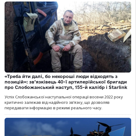
«Треба йти далі, бо нехороші люди відходять з
позицій»: зв’язківець 40-ї артилерійської бригади
про Слобожанський наступ, 155-й калібр і Starlink
Успіх Слобожанської наступальної операції восени 2022 року
критично залежав від надійного зв’язку, що дозволяв
передавати інформацію в режимі реального часу.