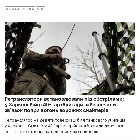
ВТРАТИ ВОРОГА
ППО
Ретранслятори встановлювали під обстрілами:
у Харкові бійці 40-ї артбригади забезпечили
зв’язок попри вогонь ворожих снайперів
Ретранслятор на дев’ятиповерхівці біля танкового училища
у Харкові зв’язківцям 40-ї артилерійської бригади довелося
встановлювати під вогнем ворожих снайперів.