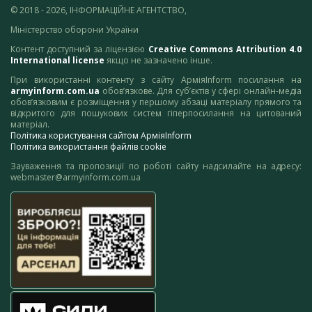
© 2018 - 2026, ІНФОРМАЦІЙНЕ АГЕНТСТВО,
Міністерство оборони України
Контент доступний за ліцензією
Creative Commons Attribution 4.0
International license
якщо не зазначено інше.
При використанні контенту з сайту АрміяInform посилання на
armyinform.com.ua
обов’язкове. Для суб’єктів у сфері онлайн-медіа
обов’язковим є розміщення у першому абзаці матеріалу прямого та
відкритого для пошукових систем гіперпосилання на цитований
матеріал.
Політика користування сайтом АрміяInform
Політика використання файлів cookie
Зауваження та пропозиції по роботі сайту надсилайте на адресу:
webmaster@armyinform.com.ua