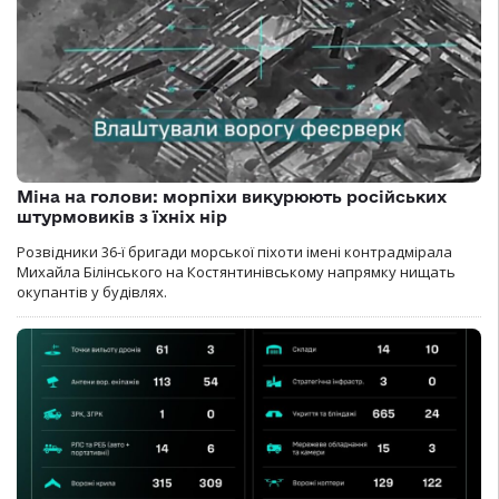
Міна на голови: морпіхи викурюють російських
штурмовиків з їхніх нір
Розвідники 36-ї бригади морської піхоти імені контрадмірала
Михайла Білінського на Костянтинівському напрямку нищать
окупантів у будівлях.