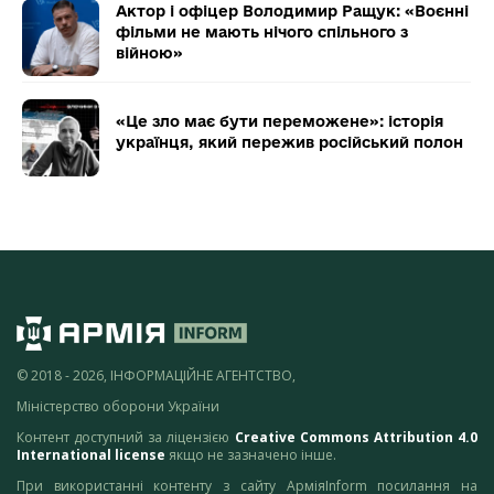
Актор і офіцер Володимир Ращук: «Воєнні
фільми не мають нічого спільного з
війною»
«Це зло має бути переможене»: історія
українця, який пережив російський полон
© 2018 - 2026, ІНФОРМАЦІЙНЕ АГЕНТСТВО,
Міністерство оборони України
Контент доступний за ліцензією
Creative Commons Attribution 4.0
International license
якщо не зазначено інше.
При використанні контенту з сайту АрміяInform посилання на