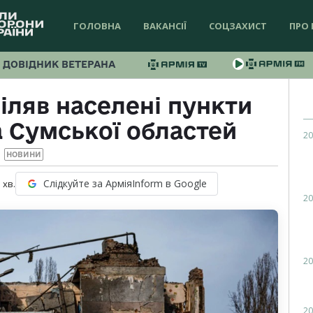
ГОЛОВНА
ВАКАНСІЇ
СОЦЗАХИСТ
ПРО 
ДОВІДНИК ВЕТЕРАНА
іляв населені пункти
а Сумської областей
20
НОВИНИ
Слідкуйте за АрміяInform в Google
1
хв.
20
20
20