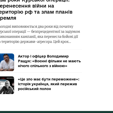
еренесення війни на
ериторію рф та злам планів
ремля
ьогодні виповнюється два роки від початку
урської операції — безпрецедентної за задумом
виконанням кампанії, яка перенесла бойові дії
а територію держави-агресора. Цей крок…
Актор і офіцер Володимир
Ращук: «Воєнні фільми не мають
нічого спільного з війною»
«Це зло має бути переможене»:
історія українця, який пережив
російський полон