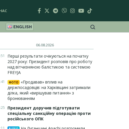
НАС
ENGLISH
06.08.2026
:51
Перші результати очікуються на початку
2027 року: Президент розповів про роботу
над вітчизняною балістикою та системою
FREYJA
:41
«Продавав» вплив на
ФОТО
держпосадовців: на Харківщині затримали
ділка, який «вирішував питання» з
бронюванням
:25
Президент доручив підготувати
спеціальну санкційну операцію проти
російського ОПК
:11
На Луганщині Apachi розгромили
ВІДЕО