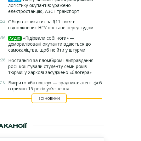
логістику окупантів: уражено
електростанцію, АЗС і транспорт
:53
Обіцяв «списати» за $11 тисяч:
підполковник НГУ постане перед судом
:36
«Підірвали собі ноги» —
АУДІО
деморалізовані окупанти вдаються до
самокаліцтва, щоб не йти у штурми
:28
Ностальгія за пломбіром і виправдання
росії коштували студенту семи років
тюрми: у Харкові засуджено «блогера»
:10
Викрито «батюшку» — зрадника: агент фсб
отримав 15 років ув’язнення
ВСІ НОВИНИ
АКАНСІЇ