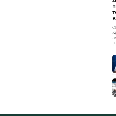
п
т
К
С
К
і 
н