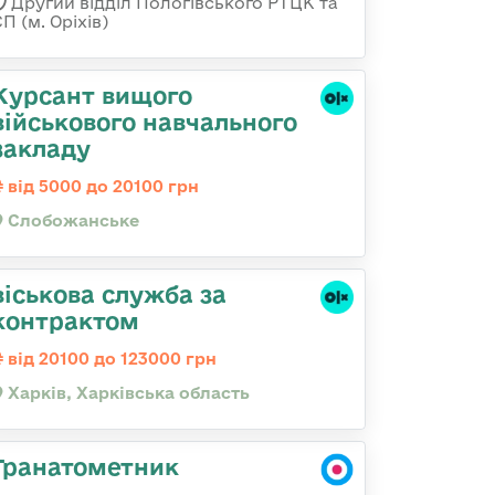
Другий відділ Пологівського РТЦК та
П (м. Оріхів)
Курсант вищого
військового навчального
закладу
від 5000 до 20100 грн
Слобожанське
віськова служба за
контрактом
від 20100 до 123000 грн
Харків, Харківська область
Гранатометник