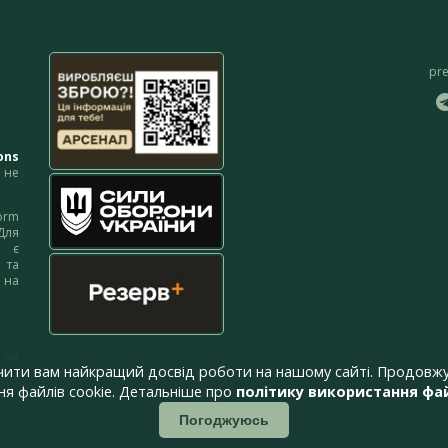
pr
ons
не
orm
Для
м є
 та
 на
 на
чити вам найкращий досвід роботи на нашому сайті. Продовжу
я файлів cookie. Детальніше про
політику використання фай
Погоджуюсь