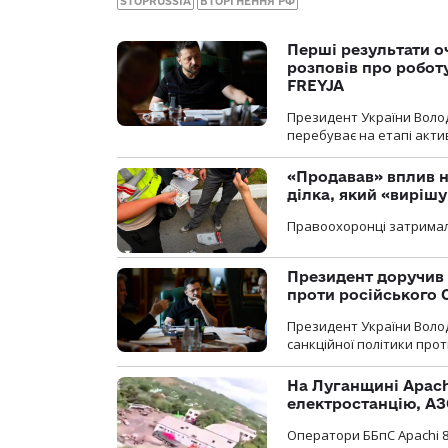
STOPRUSSIA
ВТОРГНЕННЯ РФ
Перші результати о
розповів про робот
FREYJA
Президент України Воло
перебуває на етапі актив
«Продавав» вплив н
ділка, який «виріш
Правоохоронці затримал
Президент доручив 
проти російського
Президент України Воло
санкційної політики проти
На Луганщині Apach
електростанцію, АЗ
Оператори ББпС Apachi 8