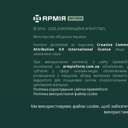
© 2018 - 2026, ІНФОРМАЦІЙНЕ АГЕНТСТВО,
Міністерство оборони України
Контент доступний за ліцензією
Creative Comm
Attribution 4.0 International license
якщо 
зазначено інше.
При використанні контенту з сайту АрміяInf
посилання на
armyinform.com.ua
обов’язкове. 
суб’єктів у сфері онлайн-медіа обов’язкови
розміщення у першому абзаці матеріалу прямого
відкритого для пошукових систем гіперпосилання
цитований матеріал.
Політика користування сайтом АрміяInform
Політика використання файлів cookie
Зауваження та пропозиції по роботі сайту надсилайте
Ми використовуємо файли cookie, щоб забезпе
адресу:
webmaster@armyinform.com.ua
використанн