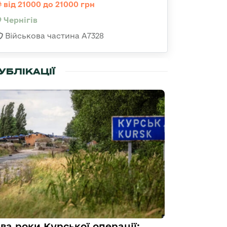
від 21000 до 21000 грн
Чернігів
Військова частина А7328
УБЛІКАЦІЇ
ва роки Курської операції: