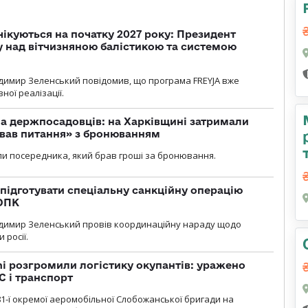
чікуються на початку 2027 року: Президент
у над вітчизняною балістикою та системою
димир Зеленський повідомив, що програма FREYJA вже
ної реалізації.
а держпосадовців: на Харківщині затримали
ував питання» з бронюванням
и посередника, який брав гроші за бронювання.
підготувати спеціальну санкційну операцію
 ОПК
димир Зеленський провів координаційну нараду щодо
 росії.
i розгромили логістику окупантів: уражено
С і транспорт
1-ї окремої аеромобільної Слобожанської бригади на