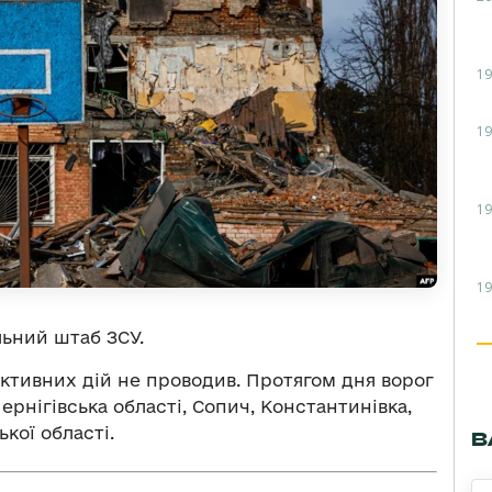
19
19
19
19
ьний штаб ЗСУ.
ктивних дій не проводив. Протягом дня ворог
ернігівська області, Сопич, Константинівка,
кої області.
В