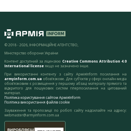
© 2018 - 2026, ІНФОРМАЦІЙНЕ АГЕНТСТВО,
Міністерство оборони України
Контент доступний за ліцензією
Creative Commons Attribution 4.0
International license
якщо не зазначено інше.
При використанні контенту з сайту АрміяInform посилання на
armyinform.com.ua
обов’язкове. Для суб’єктів у сфері онлайн-медіа
обов’язковим є розміщення у першому абзаці матеріалу прямого та
відкритого для пошукових систем гіперпосилання на цитований
матеріал.
Політика користування сайтом АрміяInform
Політика використання файлів cookie
Зауваження та пропозиції по роботі сайту надсилайте на адресу:
webmaster@armyinform.com.ua