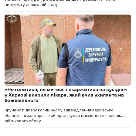
винними у державній зраді.
«Не голитися, не митися і скаржитися на сусідів»:
у Харкові викрили лікаря, який вчив ухилянта на
божевільного
Вручено підозру колишньому заввідділення Харківської
обласної психлікарні, який організував виключення чоловіка з
військового обліку.