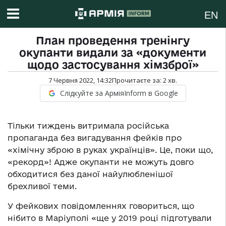
EN
План проведення тренінгу
окупанти видали за «документи
щодо застосування хімзброї»
7 Червня 2022, 14:32
Прочитаєте за:
2
хв.
Слідкуйте за АрміяInform в Google
Тільки тиждень витримала російська
пропаганда без вигадування фейків про
«хімічну зброю в руках українців». Це, поки що,
«рекорд»! Адже окупанти не можуть довго
обходитися без даної найулюбленішої
брехливої теми.
У фейкових повідомленнях говориться, що
нібито в Маріуполі «ще у 2019 році підготували