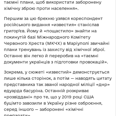
таємні плани, щоб використати заборонену
хімічну зброю проти населення».
Першим за цю брехню узявся кореспондент
російського видання «известия» станіслав
григор’єв. Йому й «пощастило» знайти на
покинутій базі Міжнародного Комітету
Червоного Хреста (МКЧХ) в Маріуполі звичайні
плани тренувань із захисту від хімічної зброї.
Останнє він легко й переробив на «таємні
документи українців з підготовки провокацій».
Зокрема, у сюжеті «известий» демонструється
лише кілька сторінок, а потім — наводять цитату
представника так званої народної міліції «днр»
едуарда басуріна. Останній розкриває
«розвіддані» про те, що у 2019 році США
буцімто завозили в Україну різне озброєння,
серед іншого — заборонені «хімічні
препарати».