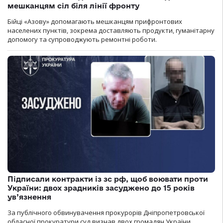
мешканцям сіл біля лінії фронту
Бійці «Азову» допомагають мешканцям прифронтових
населених пунктів, зокрема доставляють продукти, гуманітарну
допомогу та супроводжують ремонтні роботи.
Підписали контракти із зс рф, щоб воювати проти
України: двох зрадників засуджено до 15 років
ув’язнення
За публічного обвинувачення прокурорів Дніпропетровської
обласної прокуратури суд визнав двох громадян України