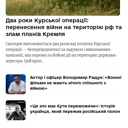
Два роки Курської операції:
перенесення війни на територію рф та
злам планів Кремля
Сьогодні виповнюється два роки від початку Курської
операції — безпрецедентної за задумом і виконанням
кампанії, яка перенесла бойові дії на територію держави-
агресора. Цей крок…
Актор і офіцер Володимир Ращук: «Воєнні
фільми не мають нічого спільного з
війною»
«Це зло має бути переможене»: історія
українця, який пережив російський полон