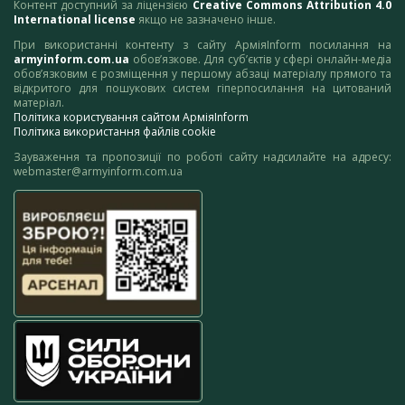
Контент доступний за ліцензією
Creative Commons Attribution 4.0
International license
якщо не зазначено інше.
При використанні контенту з сайту АрміяInform посилання на
armyinform.com.ua
обов’язкове. Для суб’єктів у сфері онлайн-медіа
обов’язковим є розміщення у першому абзаці матеріалу прямого та
відкритого для пошукових систем гіперпосилання на цитований
матеріал.
Політика користування сайтом АрміяInform
Політика використання файлів cookie
Зауваження та пропозиції по роботі сайту надсилайте на адресу:
webmaster@armyinform.com.ua