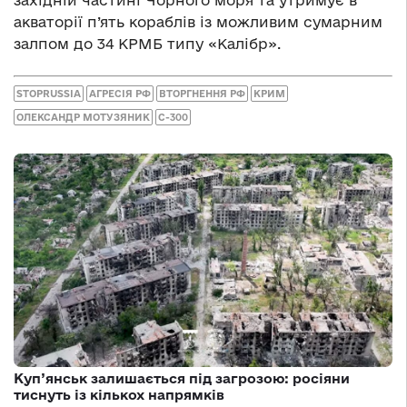
акваторії п’ять кораблів із можливим сумарним
залпом до 34 КРМБ типу «Калібр».
STOPRUSSIA
АГРЕСІЯ РФ
ВТОРГНЕННЯ РФ
КРИМ
ОЛЕКСАНДР МОТУЗЯНИК
С-300
Куп’янськ залишається під загрозою: росіяни
тиснуть із кількох напрямків