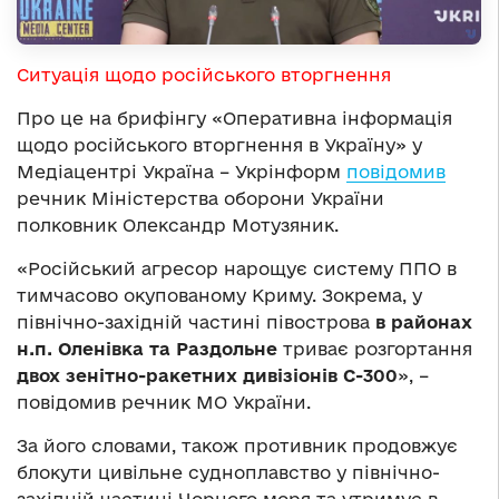
Ситуація щодо російського вторгнення
Про це на брифінгу «Оперативна інформація
щодо російського вторгнення в Україну» у
Медіацентрі Україна – Укрінформ
повідомив
речник Міністерства оборони України
полковник Олександр Мотузяник.
«Російський агресор нарощує систему ППО в
тимчасово окупованому Криму. Зокрема, у
північно-західній частині півострова
в районах
н.п. Оленівка та Раздольне
триває розгортання
двох зенітно-ракетних дивізіонів С-300
», –
повідомив речник МО України.
За його словами, також противник продовжує
блокути цивільне судноплавство у північно-
західній частині Чорного моря та утримує в