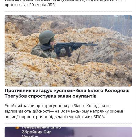
дронів сягає 20 км від ЛБЗ.
Противник вигадує «успіхи» біля Білого Колодязя:
Трегубов спростував заяви окупантів
Російські заяви про просування до Білого Колодязя не
відповідають дійсності— на Вовчанському напрямку окремі
позиції ворог втрачає від ударів українських БПЛА.