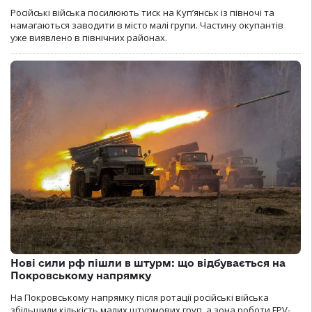
Російські війська посилюють тиск на Куп’янськ із півночі та
намагаються заводити в місто малі групи. Частину окупантів
уже виявлено в північних районах.
Нові сили рф пішли в штурм: що відбувається на
Покровському напрямку
На Покровському напрямку після ротації російські війська
збільшили кількість малих штурмових груп, а зона роботи FPV-