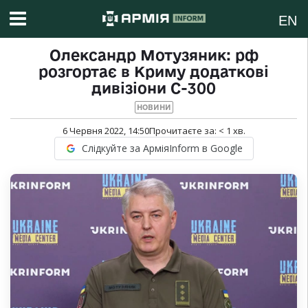
EN
Олександр Мотузяник: рф
розгортає в Криму додаткові
дивізіони С-300
НОВИНИ
6 Червня 2022, 14:50
Прочитаєте за:
< 1
хв.
Слідкуйте за АрміяInform в Google