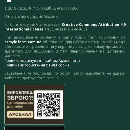
© 2018 - 2026, ІНФОРМАЦІЙНЕ АГЕНТСТВО,
Міністерство оборони України
Контент доступний за ліцензією
Creative Commons Attribution 4.0
International license
якщо не зазначено інше.
При використанні контенту з сайту АрміяInform посилання на
armyinform.com.ua
обов’язкове. Для суб’єктів у сфері онлайн-медіа
обов’язковим є розміщення у першому абзаці матеріалу прямого та
відкритого для пошукових систем гіперпосилання на цитований
матеріал.
Політика користування сайтом АрміяInform
Політика використання файлів cookie
Зауваження та пропозиції по роботі сайту надсилайте на адресу:
webmaster@armyinform.com.ua