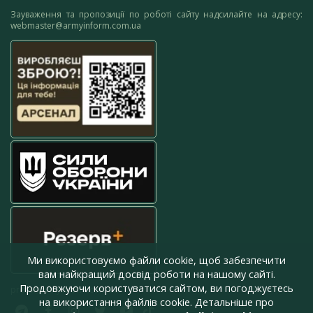
Зауваження та пропозиції по роботі сайту надсилайте на адресу:
webmaster@armyinform.com.ua
Ми використовуємо файли cookie, щоб забезпечити
вам найкращий досвід роботи на нашому сайті.
Продовжуючи користуватися сайтом, ви погоджуєтесь
press@armyinform.com.ua
на використання файлів cookie. Детальніше про