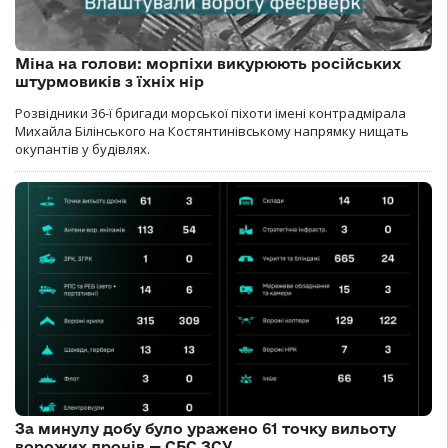
Міна на голови: морпіхи викурюють російських
штурмовиків з їхніх нір
Розвідники 36-ї бригади морської піхоти імені контрадмірала
Михайла Білінського на Костянтинівському напрямку нищать
окупантів у будівлях.
За минулу добу було уражено 61 точку вильоту
ворожих дронів — СБС ЗСУ