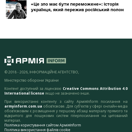
«Це зло має бути переможене»: історія
українця, який пережив російський полон
© 2018 - 2026, ІНФОРМАЦІЙНЕ АГЕНТСТВО,
Міністерство оборони України
Контент доступний за ліцензією
Creative Commons Attribution 4.0
International license
якщо не зазначено інше.
При використанні контенту з сайту АрміяInform посилання на
armyinform.com.ua
обов’язкове. Для суб’єктів у сфері онлайн-медіа
обов’язковим є розміщення у першому абзаці матеріалу прямого та
відкритого для пошукових систем гіперпосилання на цитований
матеріал.
Політика користування сайтом АрміяInform
Політика використання файлів cookie