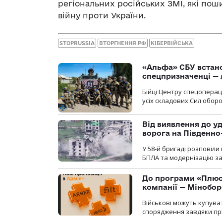
регіональних російських ЗМІ, які по
війну проти України.
STOPRUSSIA
ВТОРГНЕННЯ РФ
КІБЕРВІЙСЬКА
«Альфа» СБУ встано
спецпризначенці — 
Бійці Центру спецопера
усіх складових Сил оборо
Від виявлення до уд
ворога на Південн
У 58-й бригаді розповіл
БПЛА та модернізацію зас
До програми «Плюси
компанії — Мінобо
Військові можуть купуват
спорядження завдяки при