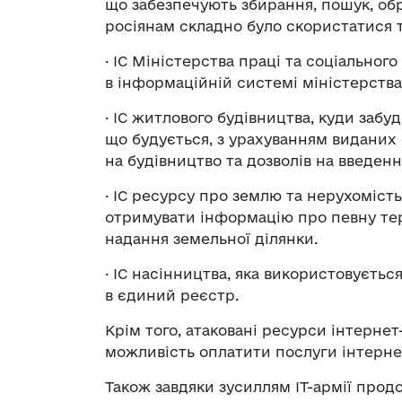
що забезпечують збирання, пошук, обр
росіянам складно було скористатися т
· ІС Міністерства праці та соціальног
в інформаційній системі міністерства
· ІС житлового будівництва, куди забуд
що будується, з урахуванням виданих
на будівництво та дозволів на введенн
· ІС ресурсу про землю та нерухомість
отримувати інформацію про певну тер
надання земельної ділянки.
· ІС насінництва, яка використовуєтьс
в єдиний реєстр.
Крім того, атаковані ресурси інтерне
можливість оплатити послуги інтерне
Також завдяки зусиллям ІТ-армії прод