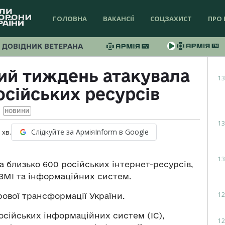
ГОЛОВНА
ВАКАНСІЇ
СОЦЗАХИСТ
ПРО 
ДОВІДНИК ВЕТЕРАНА
лий тиждень атакувала
13
осійських ресурсів
НОВИНИ
13
Слідкуйте за АрміяInform в Google
1
хв.
13
а близько 600 російських інтернет-ресурсів,
 ЗМІ та інформаційних систем.
12
ової трансформації України.
осійських інформаційних систем (ІС),
12