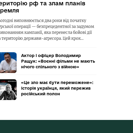
ериторію рф та злам планів
ремля
ьогодні виповнюється два роки від початку
урської операції — безпрецедентної за задумом
виконанням кампанії, яка перенесла бойові дії
а територію держави-агресора. Цей крок…
Актор і офіцер Володимир
Ращук: «Воєнні фільми не мають
нічого спільного з війною»
«Це зло має бути переможене»:
історія українця, який пережив
російський полон