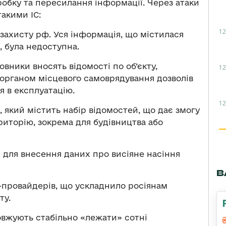
обку та пересилання інформації. Через атаки
акими ІС:
12
о захисту рф. Уся інформація, що містилася
, була недоступна.
овники вносять відомості по об’єкту,
12
 органом місцевого самоврядування дозволів
я в експлуатацію.
12
, який містить набір відомостей, що дає змогу
иторію, зокрема для будівництва або
я для внесення даних про висіяне насіння
В
т-провайдерів, що ускладнило росіянам
ту.
овжують стабільно «лежати» сотні