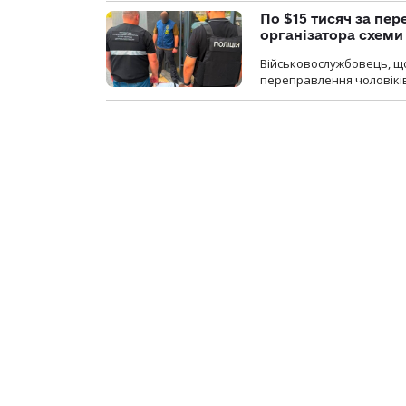
По $15 тисяч за пе
організатора схеми
Військовослужбовець, щ
переправлення чоловіків