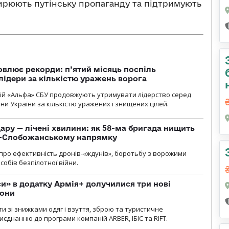
ширюють путінську пропаганду та підтримують
влює рекорди: п’ятий місяць поспіль
лідери за кількістю уражень ворога
цій «Альфа» СБУ продовжують утримувати лідерство серед
ни України за кількістю уражених і знищених цілей.
ару — лічені хвилини: як 58-ма бригада нищить
о-Слобожанському напрямку
и про ефективність дронів-«ждунів», боротьбу з ворожими
обів безпілотної війни.
» в додатку Армія+ долучилися три нові
рони
и зі знижками одяг і взуття, зброю та туристичне
єднанню до програми компаній ARBER, ІБІС та RIFT.