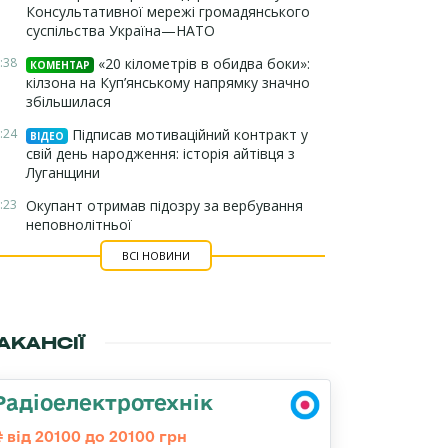
Консультативної мережі громадянського
суспільства Україна—НАТО
:38
«20 кілометрів в обидва боки»:
КОМЕНТАР
кілзона на Куп’янському напрямку значно
збільшилася
:24
Підписав мотиваційний контракт у
ВІДЕО
свій день народження: історія айтівця з
Луганщини
:23
Окупант отримав підозру за вербування
неповнолітньої
ВСІ НОВИНИ
АКАНСІЇ
Радіоелектротехнік
від 20100 до 20100 грн