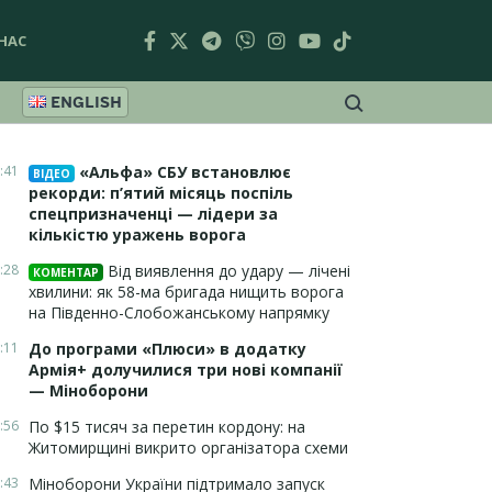
НАС
ENGLISH
:41
«Альфа» СБУ встановлює
ВІДЕО
рекорди: п’ятий місяць поспіль
спецпризначенці — лідери за
кількістю уражень ворога
:28
Від виявлення до удару — лічені
КОМЕНТАР
хвилини: як 58-ма бригада нищить ворога
на Південно-Слобожанському напрямку
:11
До програми «Плюси» в додатку
Армія+ долучилися три нові компанії
— Міноборони
:56
По $15 тисяч за перетин кордону: на
Житомирщині викрито організатора схеми
:43
Міноборони України підтримало запуск