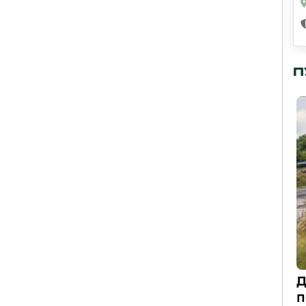
П
Д
п