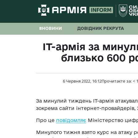
#НОВИНИ
ДОВІДНИК РЕКРУТА
IT-армія за мину
близько 600 р
6 Червня 2022, 16:12
Прочитаєте за:
< 
За минулий тиждень IT-армія атакувал
зокрема сайти інтернет-провайдерів,
Про це
повідомляє
Міністерство цифр
Минулого тижня взято курс на атаку р