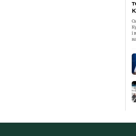
т
К
С
К
і 
н