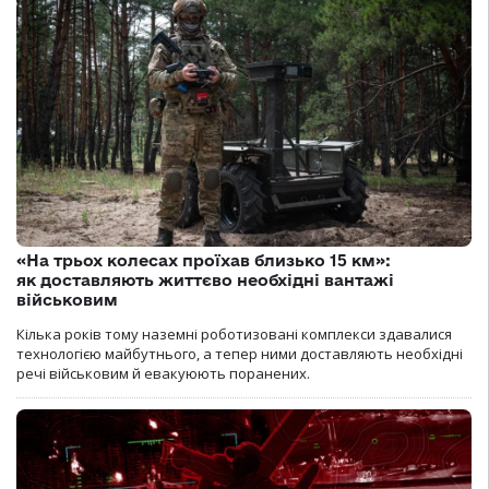
«На трьох колесах проїхав близько 15 км»:
як доставляють життєво необхідні вантажі
військовим
Кілька років тому наземні роботизовані комплекси здавалися
технологією майбутнього, а тепер ними доставляють необхідні
речі військовим й евакуюють поранених.