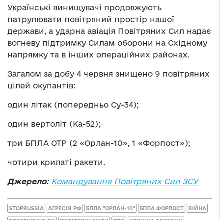
Українські винищувачі продовжують
патрулювати повітряний простір нашої
держави, а ударна авіація Повітряних Сил надає
вогневу підтримку Силам оборони на Східному
напрямку та в інших операційних районах.
Загалом за добу 4 червня знищено 9 повітряних
цілей окупантів:
один літак (попередньо Су-34);
один вертоліт (Ка-52);
три БПЛА ОТР (2 «Орлан-10», 1 «Форпост»);
чотири крилаті ракети.
Джерело:
Командування Повітряних Сил ЗСУ
STOPRUSSIA
АГРЕСІЯ РФ
БПЛА "ОРЛАН-10"
БПЛА ФОРПОСТ
ВІЙНА