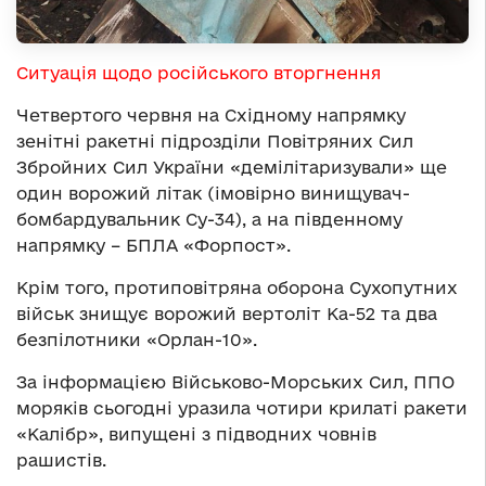
Ситуація щодо російського вторгнення
Четвертого червня на Східному напрямку
зенітні ракетні підрозділи Повітряних Сил
Збройних Сил України «демілітаризували» ще
один ворожий літак (імовірно винищувач-
бомбардувальник Су-34), а на південному
напрямку – БПЛА «Форпост».
Крім того, протиповітряна оборона Сухопутних
військ знищує ворожий вертоліт Ка-52 та два
безпілотники «Орлан-10».
За інформацією Військово-Морських Сил, ППО
моряків сьогодні уразила чотири крилаті ракети
«Калібр», випущені з підводних човнів
рашистів.