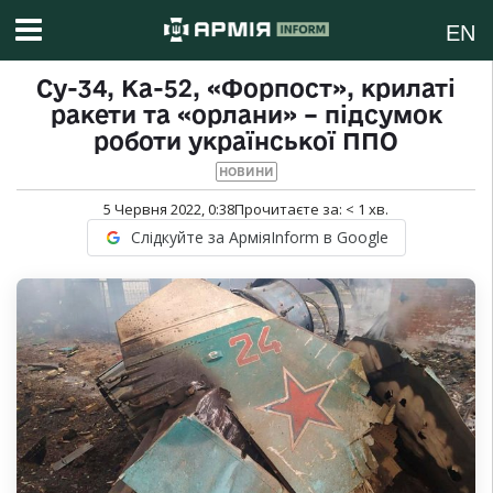
EN
Су-34, Ка-52, «Форпост», крилаті
ракети та «орлани» – підсумок
роботи української ППО
НОВИНИ
5 Червня 2022, 0:38
Прочитаєте за:
< 1
хв.
Слідкуйте за АрміяInform в Google