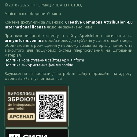
© 2018 - 2026, ІНФОРМАЦІЙНЕ АГЕНТСТВО,
Міністерство оборони України
Контент доступний за ліцензією
Creative Commons Attribution 4.0
International license
якщо не зазначено інше.
При використанні контенту з сайту АрміяInform посилання на
armyinform.com.ua
обов’язкове. Для суб’єктів у сфері онлайн-медіа
обов’язковим є розміщення у першому абзаці матеріалу прямого та
відкритого для пошукових систем гіперпосилання на цитований
матеріал.
Політика користування сайтом АрміяInform
Політика використання файлів cookie
Зауваження та пропозиції по роботі сайту надсилайте на адресу:
webmaster@armyinform.com.ua