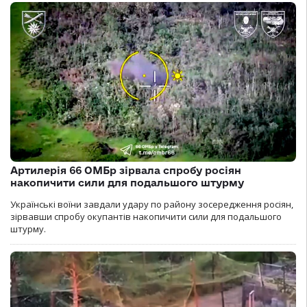
Артилерія 66 ОМБр зірвала спробу росіян
накопичити сили для подальшого штурму
Українські воїни завдали удару по району зосередження росіян,
зірвавши спробу окупантів накопичити сили для подальшого
штурму.