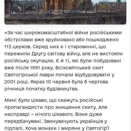
«За час широкомасштабної війни російськими
обстрілами вже зруйновано або пошкоджено
113 церков. Серед них є і старовинні, що
пережили Другу світову війну, але не вистояли
російську окупацію. Є й ті, які були побудовані
вже після 1991 року. Всіхсвятський скит
Святогірської лаври почали відбудовувати у
2001 році. Якраз 10 червня була б чергова
річниця початку будівництва.
Мені було цікаво, що скажуть російські
пропагандисти про знищення скиту. Але
насправді – нічого цікавого. Вони дуже
передбачувані. Звинувачують українців у
підпалі. Хоча монахи і миряни у Святогір’ї