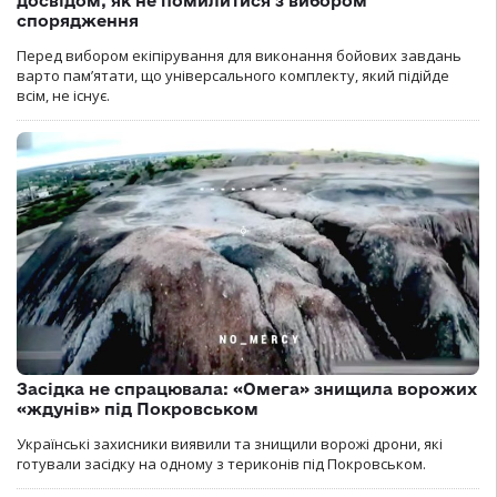
досвідом, як не помилитися з вибором
спорядження
Перед вибором екіпірування для виконання бойових завдань
варто пам’ятати, що універсального комплекту, який підійде
всім, не існує.
Засідка не спрацювала: «Омега» знищила ворожих
«ждунів» під Покровськом
Українські захисники виявили та знищили ворожі дрони, які
готували засідку на одному з териконів під Покровськом.