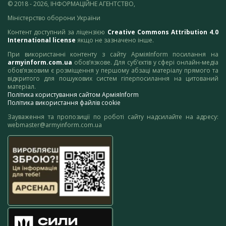
© 2018 - 2026, ІНФОРМАЦІЙНЕ АГЕНТСТВО,
Міністерство оборони України
Контент доступний за ліцензією
Creative Commons Attribution 4.0
International license
якщо не зазначено інше.
При використанні контенту з сайту АрміяInform посилання на
armyinform.com.ua
обов’язкове. Для суб’єктів у сфері онлайн-медіа
обов’язковим є розміщення у першому абзаці матеріалу прямого та
відкритого для пошукових систем гіперпосилання на цитований
матеріал.
Політика користування сайтом АрміяInform
Політика використання файлів cookie
Зауваження та пропозиції по роботі сайту надсилайте на адресу:
webmaster@armyinform.com.ua