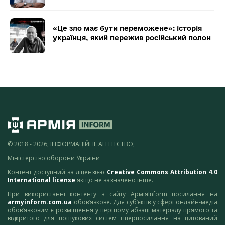
«Це зло має бути переможене»: історія
українця, який пережив російський полон
© 2018 - 2026, ІНФОРМАЦІЙНЕ АГЕНТСТВО,
Міністерство оборони України
Контент доступний за ліцензією
Creative Commons Attribution 4.0
International license
якщо не зазначено інше.
При використанні контенту з сайту АрміяInform посилання на
armyinform.com.ua
обов’язкове. Для суб’єктів у сфері онлайн-медіа
обов’язковим є розміщення у першому абзаці матеріалу прямого та
відкритого для пошукових систем гіперпосилання на цитований