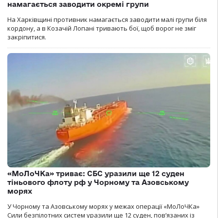
намагається заводити окремі групи
На Харківщині противник намагається заводити малі групи біля
кордону, а в Козачій Лопані тривають бої, щоб ворог не зміг
закріпитися.
«МоЛоЧКа» триває: СБС уразили ще 12 суден
тіньового флоту рф у Чорному та Азовському
морях
У Чорному та Азовському морях у межах операції «МоЛоЧКа»
Сили безпілотних систем уразили ще 12 суден, пов’язаних із