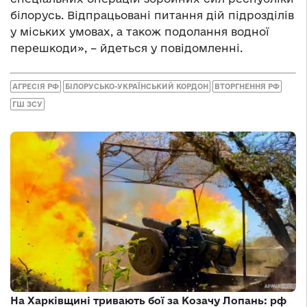
білорусь. Відпрацьовані питання дій підрозділів
у міських умовах, а також подолання водної
перешкоди», – йдеться у повідомленні.
АГРЕСІЯ РФ
БІЛОРУСЬКО-УКРАЇНСЬКИЙ КОРДОН
ВТОРГНЕННЯ РФ
ГШ ЗСУ
На Харківщині тривають бої за Козачу Лопань: рф