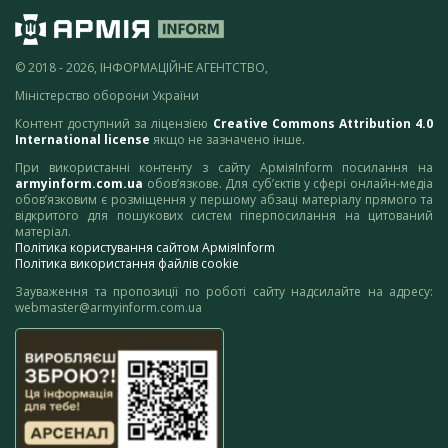
© 2018 - 2026, ІНФОРМАЦІЙНЕ АГЕНТСТВО,
Міністерство оборони України
Контент доступний за ліцензією
Creative Commons Attribution 4.0
International license
якщо не зазначено інше.
При використанні контенту з сайту АрміяInform посилання на
armyinform.com.ua
обов’язкове. Для суб’єктів у сфері онлайн-медіа
обов’язковим є розміщення у першому абзаці матеріалу прямого та
відкритого для пошукових систем гіперпосилання на цитований
матеріал.
Політика користування сайтом АрміяInform
Політика використання файлів cookie
Зауваження та пропозиції по роботі сайту надсилайте на адресу:
webmaster@armyinform.com.ua