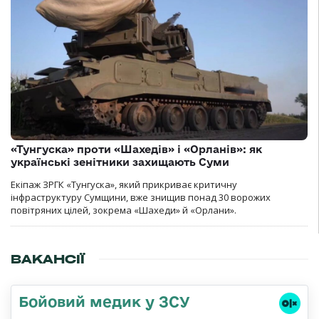
«Тунгуска» проти «Шахедів» і «Орланів»: як
українські зенітники захищають Суми
Екіпаж ЗРГК «Тунгуска», який прикриває критичну
інфраструктуру Сумщини, вже знищив понад 30 ворожих
повітряних цілей, зокрема «Шахеди» й «Орлани».
ВАКАНСІЇ
Бойовий медик у ЗСУ