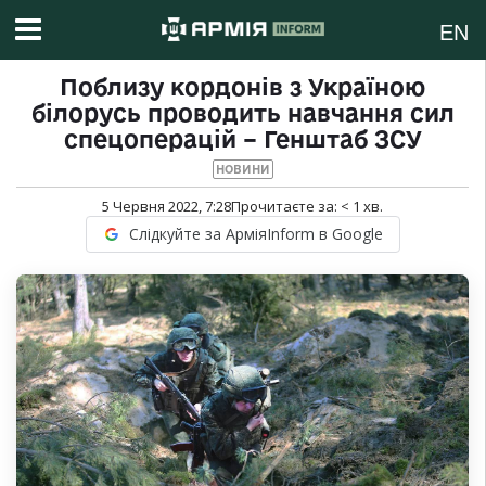
EN
Поблизу кордонів з Україною
білорусь проводить навчання сил
спецоперацій – Генштаб ЗСУ
НОВИНИ
5 Червня 2022, 7:28
Прочитаєте за:
< 1
хв.
Слідкуйте за АрміяInform в Google