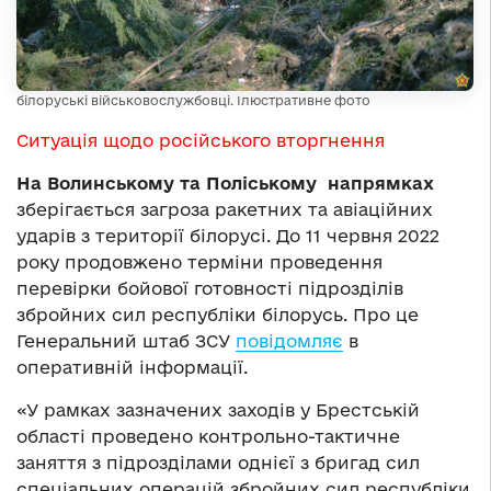
білоруські військовослужбовці. Ілюстративне фото
Ситуація щодо російського вторгнення
На Волинському та Поліському напрямках
зберігається загроза ракетних та авіаційних
ударів з території білорусі. До 11 червня 2022
року продовжено терміни проведення
перевірки бойової готовності підрозділів
збройних сил республіки білорусь. Про це
Генеральний штаб ЗСУ
повідомляє
в
оперативній інформації.
«У рамках зазначених заходів у Брестській
області проведено контрольно-тактичне
заняття з підрозділами однієї з бригад сил
спеціальних операцій збройних сил республіки