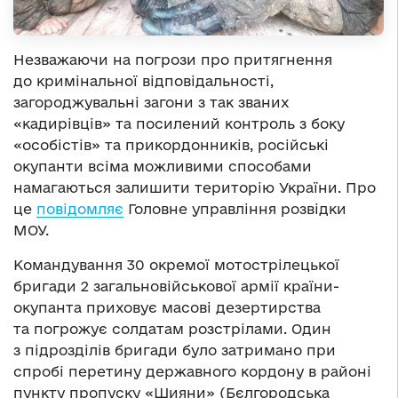
Незважаючи на погрози про притягнення
до кримінальної відповідальності,
загороджувальні загони з так званих
«кадирівців» та посилений контроль з боку
«особістів» та прикордонників, російські
окупанти всіма можливими способами
намагаються залишити територію України. Про
це
повідомляє
Головне управління розвідки
МОУ.
Командування 30 окремої мотострілецької
бригади 2 загальновійськової армії країни-
окупанта приховує масові дезертирства
та погрожує солдатам розстрілами. Один
з підрозділів бригади було затримано при
спробі перетину державного кордону в районі
пункту пропуску «Шияни» (Бєлгородська