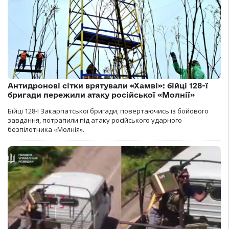
Антидронові сітки врятували «Хамві»: бійці 128-ї
бригади пережили атаку російської «Молнії»
Бійці 128-ї Закарпатської бригади, повертаючись із бойового
завдання, потрапили під атаку російського ударного
безпілотника «Молнія».