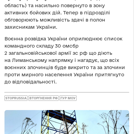
область) та насильно повернуто в зону
активних бойових дій. Тепер в підрозділі
обговорюють можливість здачі в полон
захисникам України.
Воєнна розвідка України оприлюднює список
командного складу 30 омсбр
2 загальновійськової армії зс рф що діють
на Лиманському напрямку і нагадує, що всіх
воєнних злочинців буде викрито та за злочини
проти мирного населення України притягнуто
до відповідальності.
STOPRUSSIA
ВТОРГНЕННЯ РФ
ГУР МОУ