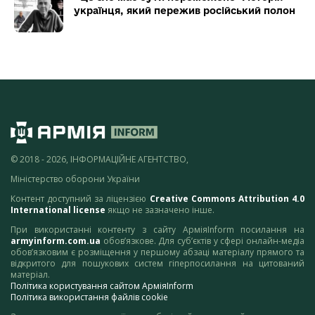
українця, який пережив російський полон
© 2018 - 2026, ІНФОРМАЦІЙНЕ АГЕНТСТВО,
Міністерство оборони України
Контент доступний за ліцензією
Creative Commons Attribution 4.0
International license
якщо не зазначено інше.
При використанні контенту з сайту АрміяInform посилання на
armyinform.com.ua
обов’язкове. Для суб’єктів у сфері онлайн-медіа
обов’язковим є розміщення у першому абзаці матеріалу прямого та
відкритого для пошукових систем гіперпосилання на цитований
матеріал.
Політика користування сайтом АрміяInform
Політика використання файлів cookie