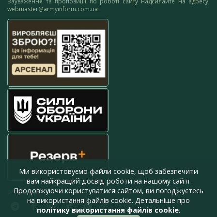
Зауваження та пропозиції по роботі сайту надсилайте на адресу:
webmaster@armyinform.com.ua
Ми використовуємо файли cookie, щоб забезпечити
вам найкращий досвід роботи на нашому сайті.
Продовжуючи користуватися сайтом, ви погоджуєтесь
press@armyinform.com.ua
на використання файлів cookie. Детальніше про
політику використання файлів cookie
.