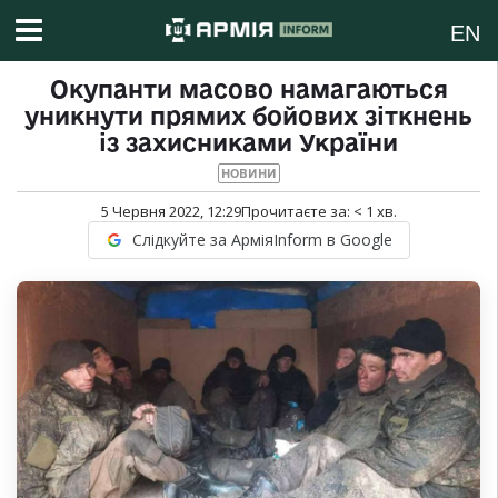
EN
Окупанти масово намагаються
уникнути прямих бойових зіткнень
із захисниками України
НОВИНИ
5 Червня 2022, 12:29
Прочитаєте за:
< 1
хв.
Слідкуйте за АрміяInform в Google