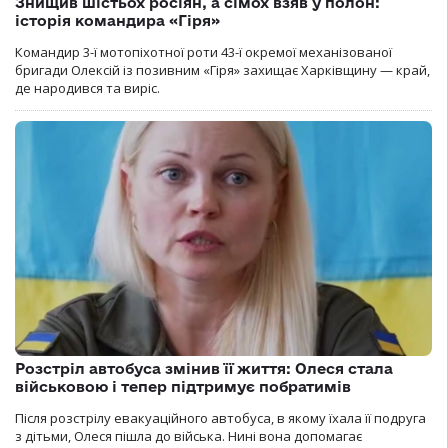
Знищив шістьох росіян, а сімох взяв у полон:
історія командира «Гіря»
Командир 3-ї мотопіхотної роти 43-ї окремої механізованої
бригади Олексій із позивним «Гіря» захищає Харківщину — край,
де народився та виріс.
Розстріл автобуса змінив її життя: Олеся стала
військовою і тепер підтримує побратимів
Після розстрілу евакуаційного автобуса, в якому їхала її подруга
з дітьми, Олеся пішла до війська. Нині вона допомагає