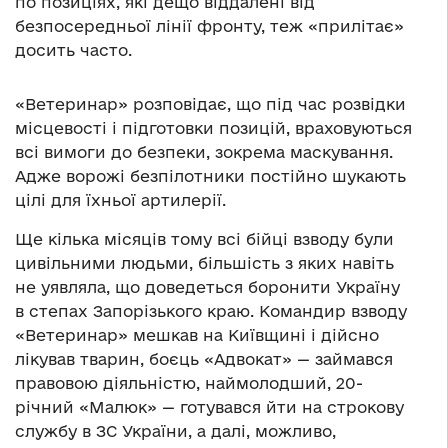
по позиціях, які дещо віддалені від
безпосередньої лінії фронту, теж «прилітає»
досить часто.
«Ветеринар» розповідає, що під час розвідки
місцевості і підготовки позицій, враховуються
всі вимоги до безпеки, зокрема маскування.
Адже ворожі безпілотники постійно шукають
цілі для їхньої артилерії.
Ще кілька місяців тому всі бійці взводу були
цивільними людьми, більшість з яких навіть
не уявляла, що доведеться боронити Україну
в степах Запорізького краю. Командир взводу
«Ветеринар» мешкав на Київщині і дійсно
лікував тварин, боєць «Адвокат» — займався
правовою діяльністю, наймолодший, 20-
річний «Малюк» — готувався йти на строкову
службу в ЗС України, а далі, можливо,