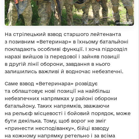
На стрілецький взвод старшого лейтенанта
з позивним «Ветеринар» в їхньому батальйоні
покладають особливі функції. І хоча підрозділ
наразі вийшов із передової і зайняв позиції
в другій лінії оборони, завдання в нього
залишились важливі й водночас небезпечні.
Саме взвод «Ветеринара» розвідує
та облаштовує нові позиції на найбільш
небезпечних напрямках у районі оборони
батальйону. Таких напрямків, зважаючи
на рельєф місцевості і бойовий порядок, може
бути декілька. Тому, щоб ворог не зміг
«принести несподіванку», бійці взводу
на кожному напрямку ретельно і за всіма