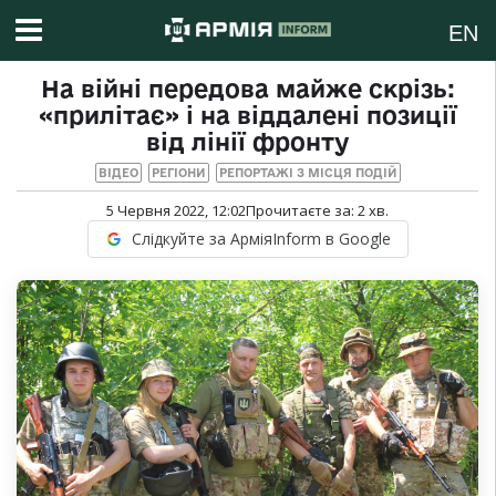
EN
На війні передова майже скрізь:
«прилітає» і на віддалені позиції
від лінії фронту
ВІДЕО
РЕГІОНИ
РЕПОРТАЖІ З МІСЦЯ ПОДІЙ
5 Червня 2022, 12:02
Прочитаєте за:
2
хв.
Слідкуйте за АрміяInform в Google