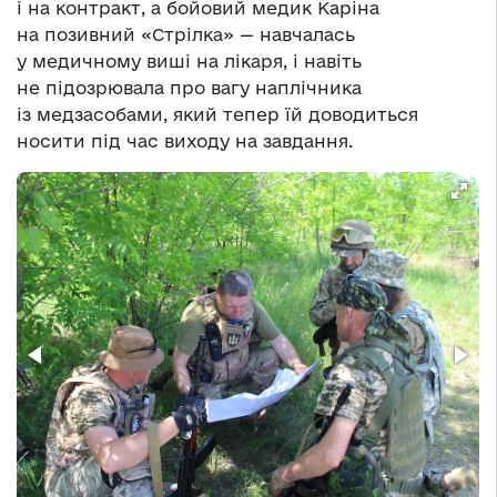
і на контракт, а бойовий медик Каріна
на позивний «Стрілка» — навчалась
у медичному виші на лікаря, і навіть
не підозрювала про вагу наплічника
із медзасобами, який тепер їй доводиться
носити під час виходу на завдання.