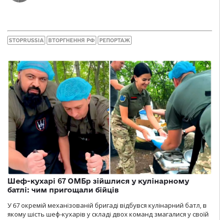
STOPRUSSIA
ВТОРГНЕННЯ РФ
РЕПОРТАЖ
Шеф-кухарі 67 ОМБр зійшлися у кулінарному
батлі: чим пригощали бійців
У 67 окремій механізованій бригаді відбувся кулінарний батл, в
якому шість шеф-кухарів у складі двох команд змагалися у своїй