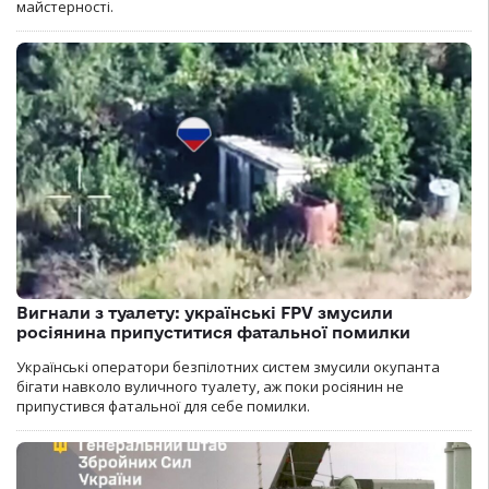
майстерності.
Вигнали з туалету: українські FPV змусили
росіянина припуститися фатальної помилки
Українські оператори безпілотних систем змусили окупанта
бігати навколо вуличного туалету, аж поки росіянин не
припустився фатальної для себе помилки.