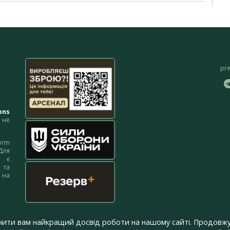
pr
ons
не
orm
Для
м є
 та
 на
 на
чити вам найкращий досвід роботи на нашому сайті. Продовжу