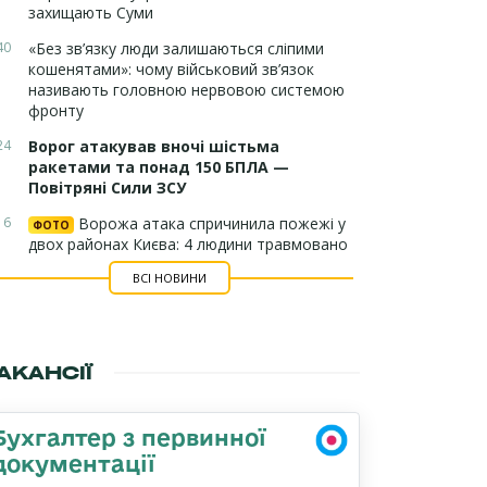
захищають Суми
40
«Без зв’язку люди залишаються сліпими
кошенятами»: чому військовий зв’язок
називають головною нервовою системою
фронту
24
Ворог атакував вночі шістьма
ракетами та понад 150 БПЛА —
Повітряні Сили ЗСУ
16
Ворожа атака спричинила пожежі у
ФОТО
двох районах Києва: 4 людини травмовано
ВСІ НОВИНИ
АКАНСІЇ
Бухгалтер з первинної
документації