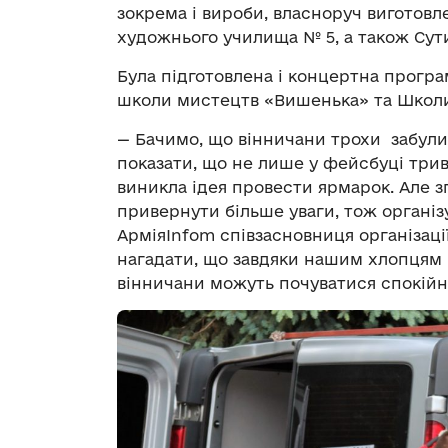
зокрема і вироби, власноруч виготовл
художнього училища № 5, а також Сути
Була підготовлена і концертна програ
школи мистецтв «Вишенька» та Школи
— Бачимо, що вінничани трохи забули,
показати, що не лише у фейсбуці трив
виникла ідея провести ярмарок. Але з
привернути більше уваги, тож органі
АрміяInfom співзасновниця організац
нагадати, що завдяки нашим хлопцям і 
вінничани можуть почуватися спокійн