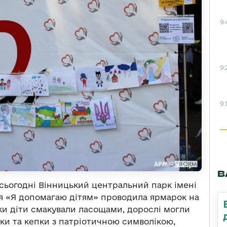
9:
9:
9:
В
сьогодні Вінницький центральний парк імені
ія «Я допомагаю дітям» проводила ярмарок на
ки діти смакували ласощами, дорослі могли
ки та кепки з патріотичною символікою,