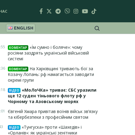
НАС
ENGLISH
:55
«Їм сумно і боляче»: чому
КОМЕНТАР
росіяни заздрять українській військовій
системі
:36
На Харківщині тривають бої за
КОМЕНТАР
Козачу Лопань: рф намагається заводити
окремі групи
:18
«МоЛоЧКа» триває: СБС уразили
ВІДЕО
ще 12 суден тіньового флоту рф у
Чорному та Азовському морях
:01
Євгеній Хмара привітав воїнів військ зв’язку
та кібербезпеки з професійним святом
43
«Тунгуска» проти «Шахедів» і
ВІДЕО
«Орланів»: як українські зенітники