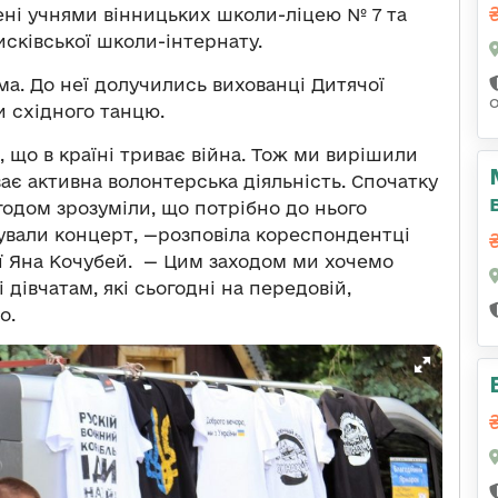
ені учнями вінницьких школи-ліцею № 7 та
сківської школи-інтернату.
ма. До неї долучились вихованці Дитячої
 східного танцю.
 що в країні триває війна. Тож ми вирішили
ає активна волонтерська діяльність. Спочатку
годом зрозуміли, що потрібно до нього
зували концерт, —розповіла кореспондентці
ії Яна Кочубей. — Цим заходом ми хочемо
дівчатам, які сьогодні на передовій,
о.