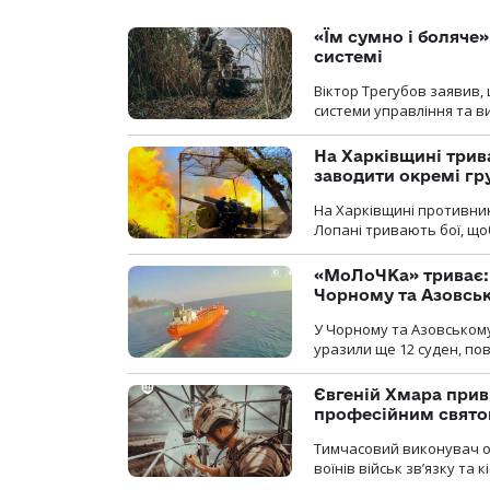
«Їм сумно і боляче»
системі
Віктор Трегубов заявив, 
системи управління та в
На Харківщині трив
заводити окремі гр
На Харківщині противник
Лопані тривають бої, щоб
«МоЛоЧКа» триває: 
Чорному та Азовсь
У Чорному та Азовському
уразили ще 12 суден, пов
Євгеній Хмара приві
професійним свят
Тимчасовий виконувач об
воїнів військ зв’язку та