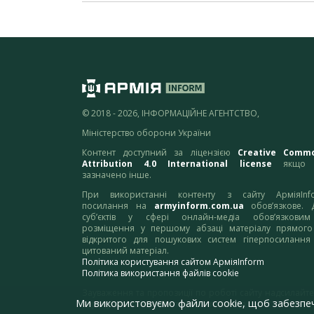
© 2018 - 2026, ІНФОРМАЦІЙНЕ АГЕНТСТВО,
Міністерство оборони України
Контент доступний за ліцензією
Creative Comm
Attribution 4.0 International license
якщо 
зазначено інше.
При використанні контенту з сайту АрміяInf
посилання на
armyinform.com.ua
обов’язкове. 
суб’єктів у сфері онлайн-медіа обов’язкови
розміщення у першому абзаці матеріалу прямого
відкритого для пошукових систем гіперпосилання
цитований матеріал.
Політика користування сайтом АрміяInform
Політика використання файлів cookie
Зауваження та пропозиції по роботі сайту надсилайте
Ми використовуємо файли cookie, щоб забезпе
адресу:
webmaster@armyinform.com.ua