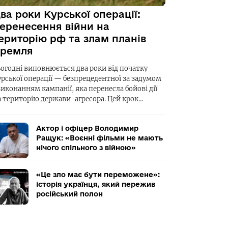
ва роки Курської операції:
еренесення війни на
ериторію рф та злам планів
ремля
ьогодні виповнюється два роки від початку
урської операції — безпрецедентної за задумом
виконанням кампанії, яка перенесла бойові дії
а територію держави-агресора. Цей крок…
Актор і офіцер Володимир
Ращук: «Воєнні фільми не мають
нічого спільного з війною»
«Це зло має бути переможене»:
історія українця, який пережив
російський полон