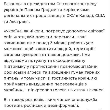
Баканова з президентом Світового конгресу
українців Павлом Ґродом та керівниками
регіональних представництв СКУ в Канаді, США
та Австралії.
«Україна, як ніколи, потребує допомоги світової
спільноти, аби досягти перемоги. Наші
захисники вже понад 3 місяці роблять усе
можливе, щоб захистити людей, території і
загалом суверенітет нашої держави. І ми
відчуваємо потужну та скоординовану
підтримку у протистоянні повномасштабній
російській агресії та вирішенні гуманітарних
питань, у тому числі й гостинність країн, які
приймають вимушених переселенців з
України», – підкреслив Голова СБУ Іван Баканов.
Він також розповів, яким чином спецслужба
протидіє російській дезінформації,