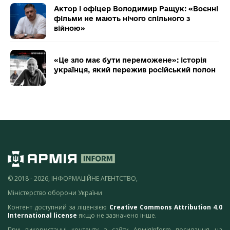
Актор і офіцер Володимир Ращук: «Воєнні
фільми не мають нічого спільного з
війною»
«Це зло має бути переможене»: історія
українця, який пережив російський полон
© 2018 - 2026, ІНФОРМАЦІЙНЕ АГЕНТСТВО,
Міністерство оборони України
Контент доступний за ліцензією
Creative Commons Attribution 4.0
International license
якщо не зазначено інше.
При використанні контенту з сайту АрміяInform посилання на