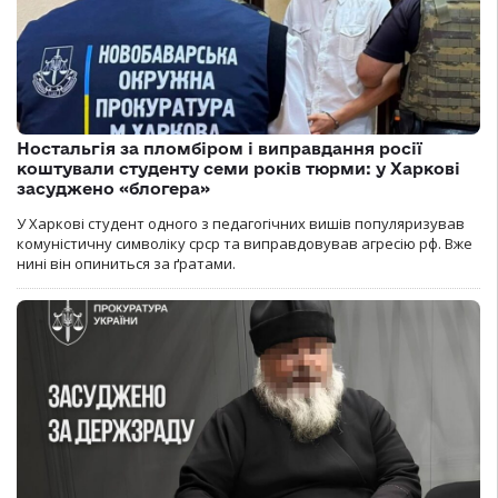
Ностальгія за пломбіром і виправдання росії
коштували студенту семи років тюрми: у Харкові
засуджено «блогера»
У Харкові студент одного з педагогічних вишів популяризував
комуністичну символіку срср та виправдовував агресію рф. Вже
нині він опиниться за ґратами.