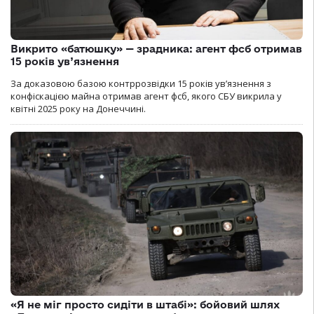
Викрито «батюшку» — зрадника: агент фсб отримав
15 років ув’язнення
За доказовою базою контррозвідки 15 років увʼязнення з
конфіскацією майна отримав агент фсб, якого СБУ викрила у
квітні 2025 року на Донеччині.
«Я не міг просто сидіти в штабі»: бойовий шлях