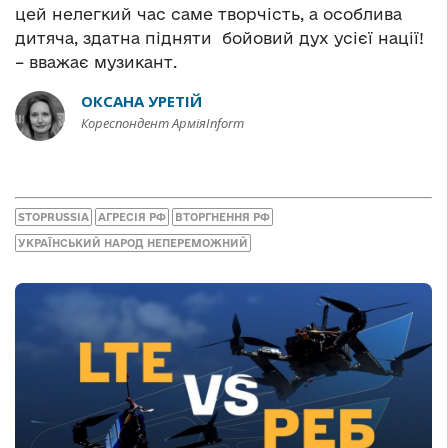
цей нелегкий час саме творчість, а особлива
дитяча, здатна підняти бойовий дух усієї нації!
– вважає музикант.
ОКСАНА УРЕТІЙ
Кореспондент АрміяInform
STOPRUSSIA
АГРЕСІЯ РФ
ВТОРГНЕННЯ РФ
УКРАЇНСЬКИЙ НАРОД НЕПЕРЕМОЖНИЙ