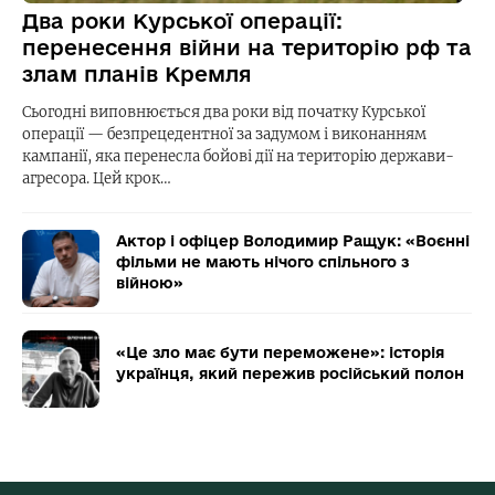
Два роки Курської операції:
перенесення війни на територію рф та
злам планів Кремля
Сьогодні виповнюється два роки від початку Курської
операції — безпрецедентної за задумом і виконанням
кампанії, яка перенесла бойові дії на територію держави-
агресора. Цей крок…
Актор і офіцер Володимир Ращук: «Воєнні
фільми не мають нічого спільного з
війною»
«Це зло має бути переможене»: історія
українця, який пережив російський полон