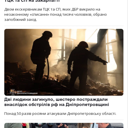
ТЦК та СП на Закарпатті
Двом екскерівникам ТЦК та СП, яких ДБР викрило на
незаконному «списанні» понад тисячі чоловіків, обрано
запобіжний захід.
Дві людини загинуло, шестеро постраждали
внаслідок обстрілів рф на Дніпропетровщині
Понад 50 разів росіяни атакували Дніпропетровську області.