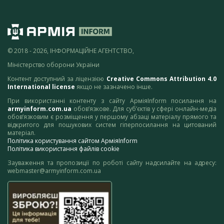
© 2018 - 2026, ІНФОРМАЦІЙНЕ АГЕНТСТВО,
Міністерство оборони України
Контент доступний за ліцензією
Creative Commons Attribution 4.0
International license
якщо не зазначено інше.
При використанні контенту з сайту АрміяInform посилання на
armyinform.com.ua
обов’язкове. Для суб’єктів у сфері онлайн-медіа
обов’язковим є розміщення у першому абзаці матеріалу прямого та
відкритого для пошукових систем гіперпосилання на цитований
матеріал.
Політика користування сайтом АрміяInform
Політика використання файлів cookie
Зауваження та пропозиції по роботі сайту надсилайте на адресу:
webmaster@armyinform.com.ua