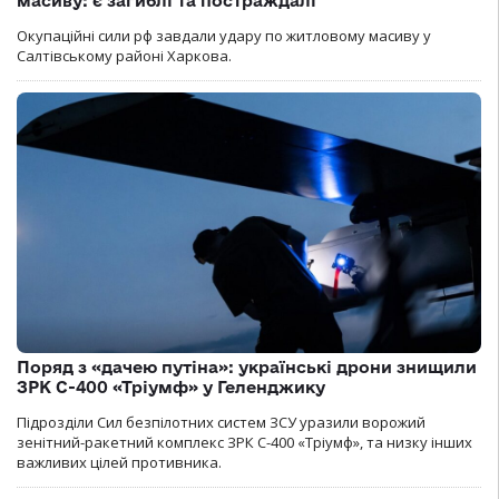
масиву: є загиблі та постраждалі
Окупаційні сили рф завдали удару по житловому масиву у
Салтівському районі Харкова.
Поряд з «дачею путіна»: українські дрони знищили
ЗРК С-400 «Тріумф» у Геленджику
Підрозділи Сил безпілотних систем ЗСУ уразили ворожий
зенітний-ракетний комплекс ЗРК С-400 «Тріумф», та низку інших
важливих цілей противника.