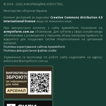
© 2018 - 2026, ІНФОРМАЦІЙНЕ АГЕНТСТВО,
Міністерство оборони України
Контент доступний за ліцензією
Creative Commons Attribution 4.0
International license
якщо не зазначено інше.
При використанні контенту з сайту АрміяInform посилання на
armyinform.com.ua
обов’язкове. Для суб’єктів у сфері онлайн-медіа
обов’язковим є розміщення у першому абзаці матеріалу прямого та
відкритого для пошукових систем гіперпосилання на цитований
матеріал.
Політика користування сайтом АрміяInform
Політика використання файлів cookie
Зауваження та пропозиції по роботі сайту надсилайте на адресу:
webmaster@armyinform.com.ua