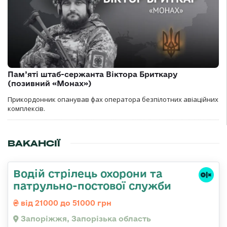
Пам’яті штаб-сержанта Віктора Бриткару
(позивний «Монах»)
Прикордонник опанував фах оператора безпілотних авіаційних
комплексів.
ВАКАНСІЇ
Водій стрілець охорони та
патрульно-постової служби
від 21000 до 51000 грн
Запоріжжя, Запорізька область