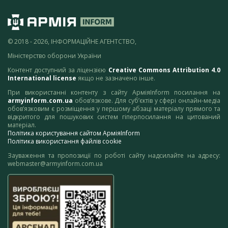
© 2018 - 2026, ІНФОРМАЦІЙНЕ АГЕНТСТВО,
Міністерство оборони України
Контент доступний за ліцензією
Creative Commons Attribution 4.0
International license
якщо не зазначено інше.
При використанні контенту з сайту АрміяInform посилання на
armyinform.com.ua
обов’язкове. Для суб’єктів у сфері онлайн-медіа
обов’язковим є розміщення у першому абзаці матеріалу прямого та
відкритого для пошукових систем гіперпосилання на цитований
матеріал.
Політика користування сайтом АрміяInform
Політика використання файлів cookie
Зауваження та пропозиції по роботі сайту надсилайте на адресу:
webmaster@armyinform.com.ua