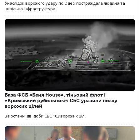
Унаслідок ворожого удару по Одесі постраждала людина та
цивільна інфраструктура.
База ФСБ «Беня House», тіньовий флот і
«Кримський рубильник»: СБС уразили низку
ворожих цілей
За останні дві доби СБС 102 ворожих цілі.