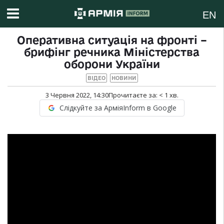
EN
Оперативна ситуація на фронті –
брифінг речника Міністерства
оборони України
ВІДЕО
НОВИНИ
3 Червня 2022, 14:30
Прочитаєте за:
< 1
хв.
Слідкуйте за АрміяInform в Google