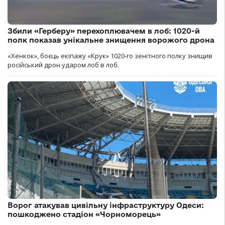
Збили «Герберу» перехоплювачем в лоб: 1020-й
полк показав унікальне знищення ворожого дрона
«Хенкок», боєць екіпажу «Крук» 1020-го зенітного полку знищив
російський дрон ударом лоб в лоб.
Ворог атакував цивільну інфраструктуру Одеси:
пошкоджено стадіон «Чорноморець»