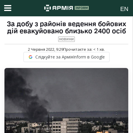
EN
За добу з районів ведення бойових
дій евакуйовано близько 2400 осіб
НОВИНИ
2 Червня 2022, 9:29
Прочитаєте за:
< 1
хв.
Слідкуйте за АрміяInform в Google