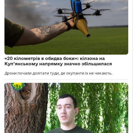
«20 кілометрів в обидва боки»: кілзона на
Куп’янському напрямку значно збільшилася
Дрони почали долітати туди, де окупанти їх не чекають.