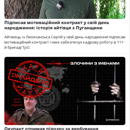
Підписав мотиваційний контракт у свій день
народження: історія айтівця з Луганщини
Айтівець із Лисичанська Сергій у свій день народження підписав
мотиваційний контракт і нині забезпечує кадрову роботу в 111-
й бригаді ТрО.
Окупант отримав підозру за вербування