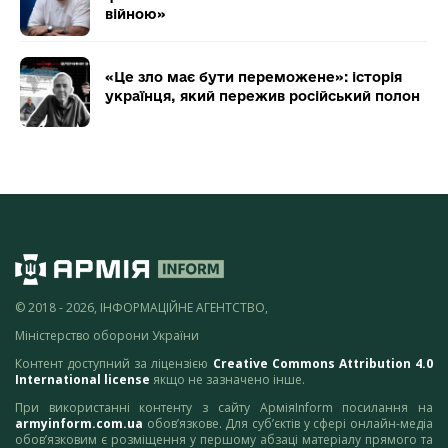
війною»
«Це зло має бути переможене»: історія
українця, який пережив російський полон
© 2018 - 2026, ІНФОРМАЦІЙНЕ АГЕНТСТВО,
Міністерство оборони України
Контент доступний за ліцензією
Creative Commons Attribution 4.0
International license
якщо не зазначено інше.
При використанні контенту з сайту АрміяInform посилання на
armyinform.com.ua
обов’язкове. Для суб’єктів у сфері онлайн-медіа
обов’язковим є розміщення у першому абзаці матеріалу прямого та