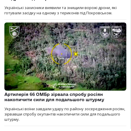
Українські захисники виявили та знищили ворожі дрони, які
готували засідку на одному з териконів під Покровськом.
Артилерія 66 ОМБр зірвала спробу росіян
накопичити сили для подальшого штурму
Українські воїни завдали удару по району зосередження росіян,
зірвавши спробу окупантів накопичити сили для подальшого
штурму.