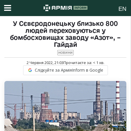
EN
У Сєвєродонецьку близько 800
людей переховуються у
бомбосховищах заводу «Азот», –
Гайдай
НОВИНИ
2 Червня 2022, 21:03
Прочитаєте за:
< 1
хв.
Слідкуйте за АрміяInform в Google