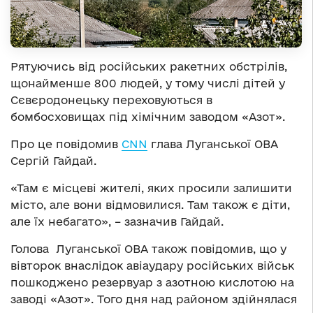
Рятуючись від російських ракетних обстрілів,
щонайменше 800 людей, у тому числі дітей у
Сєвєродонецьку переховуються в
бомбосховищах під хімічним заводом «Азот».
Про це повідомив
CNN
глава Луганської ОВА
Сергій Гайдай.
«Там є місцеві жителі, яких просили залишити
місто, але вони відмовилися. Там також є діти,
але їх небагато», – зазначив Гайдай.
Голова Луганської ОВА також повідомив, що у
вівторок внаслідок авіаудару російських військ
пошкоджено резервуар з азотною кислотою на
заводі «Азот». Того дня над районом здійнялася