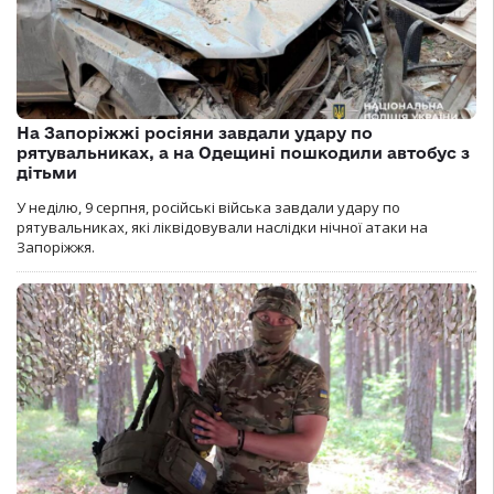
На Запоріжжі росіяни завдали удару по
рятувальниках, а на Одещині пошкодили автобус з
дітьми
У неділю, 9 серпня, російські війська завдали удару по
рятувальниках, які ліквідовували наслідки нічної атаки на
Запоріжжя.