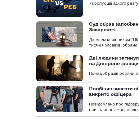
7 корпус швидкого реагу
Суд обрав запобіжн
Закарпатті
Двом екскерівникам ТЦК 
тисячі чоловіків, обрано
Дві людини загинул
на Дніпропетровщи
Понад 50 разів росіяни 
Пообіцяв вивезти ві
викрито офіцера
Повідомлено про підозр
призначення Національної 