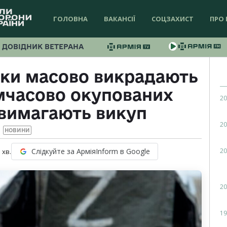
ГОЛОВНА
ВАКАНСІЇ
СОЦЗАХИСТ
ПРО 
ДОВІДНИК ВЕТЕРАНА
ики масово викрадають
имчасово окупованих
20
 вимагають викуп
20
НОВИНИ
20
Слідкуйте за АрміяInform в Google
1
хв.
20
19