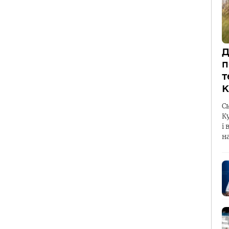
Д
п
т
К
С
К
і 
н