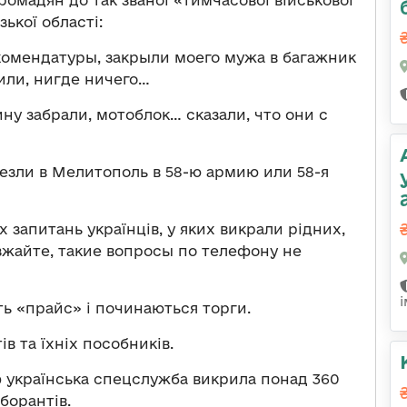
ромадян до так званої «тимчасової військової
ької області:
 комендатуры, закрыли моего мужа в багажник
или, нигде ничего…
ну забрали, мотоблок… сказали, что они с
везли в Мелитополь в 58-ю армию или 58-я
х запитань українців, у яких викрали рідних,
зжайте, такие вопросы по телефону не
ь «прайс» і починаються торги.
в та їхніх пособників.
ф українська спецслужба викрила понад 360
аборантів.