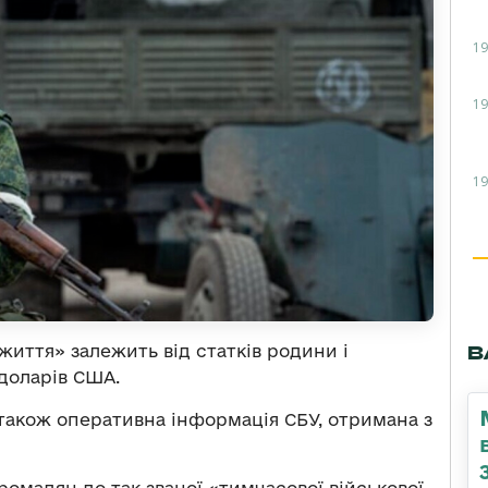
19
19
19
В
иття» залежить від статків родини і
 доларів США.
також оперативна інформація СБУ, отримана з