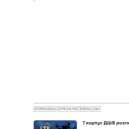
STOPRUSSIA
АГРЕСІЯ РФ
ВІЙНА
СБУ
7 корпус ДШВ розго