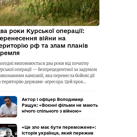
ва роки Курської операції:
еренесення війни на
ериторію рф та злам планів
ремля
ьогодні виповнюється два роки від початку
урської операції — безпрецедентної за задумом
виконанням кампанії, яка перенесла бойові дії
а територію держави-агресора. Цей крок…
Актор і офіцер Володимир
Ращук: «Воєнні фільми не мають
нічого спільного з війною»
«Це зло має бути переможене»:
історія українця, який пережив