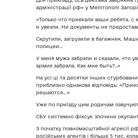
Для прикладу, ось декілька звернень г
адміністрації рф» у Мелітополі Запоріз
«Только что приехали ваши ребята, с
и увезли. Ни документы не предостав
Скрутили, загрузили в багажник. Маши
полиции…
У меня мужа забрали и сказали, что у
армия забрала. Как мне быть?..»
На усі ці та десятки інших стурбовани
приблизно однакова відповідь: «Прие
решаются…»
Уже по приїзду цим родичам озвучуют
СБУ системно фіксує злочини окупанті
З початку повномасштабної агресії р
російських агентів і більше 5 тис. кол