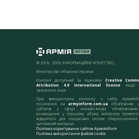
© 2018 - 2026, ІНФОРМАЦІЙНЕ АГЕНТСТВО,
Міністерство оборони України
Контент доступний за ліцензією
Creative Comm
Attribution 4.0 International license
якщо 
зазначено інше.
При використанні контенту з сайту АрміяInf
посилання на
armyinform.com.ua
обов’язкове. 
суб’єктів у сфері онлайн-медіа обов’язкови
розміщення у першому абзаці матеріалу прямого
відкритого для пошукових систем гіперпосилання
цитований матеріал.
Політика користування сайтом АрміяInform
Політика використання файлів cookie