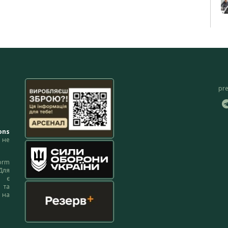
pr
ons
не
orm
Для
м є
 та
 на