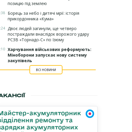
позицію під землею
:38
Борець за небо і дитячі мрії: історія
прикордонника «Кума»
:24
Двоє людей загинули, ще четверо
постраждали внаслідок ворожого удару
РСЗВ «Торнадо-С» по Ізюму
:10
Харчування військових реформують:
Міноборони запускає нову систему
закупівель
ВСІ НОВИНИ
АКАНСІЇ
Майстер-акумуляторник
відділення ремонту та
зарядки акумуляторних