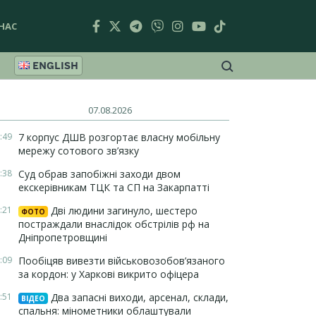
НАС
ENGLISH
07.08.2026
:49
7 корпус ДШВ розгортає власну мобільну
мережу сотового зв’язку
:38
Суд обрав запобіжні заходи двом
екскерівникам ТЦК та СП на Закарпатті
:21
Дві людини загинуло, шестеро
ФОТО
постраждали внаслідок обстрілів рф на
Дніпропетровщині
:09
Пообіцяв вивезти військовозобов’язаного
за кордон: у Харкові викрито офіцера
:51
Два запасні виходи, арсенал, склади,
ВІДЕО
спальня: мінометники облаштували