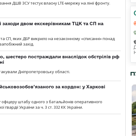
вання ДШВ ЗСУ тестує власну LTE-мережу на лінії фронту.
і заходи двом екскерівникам ТЦК та СП на
та СП, яких ДБР викрило на незаконному «списанні» понад
 запобіжний захід.
о, шестеро постраждали внаслідок обстрілів рф
ні
атакували Дніпропетровську області.
П
йськовозобов’язаного за кордон: у Харкові
у офіцеру штабу одного з батальйонів оперативного
гвардії України за ч. 3 ст. 332 КК України.