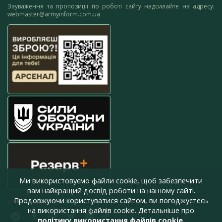
Зауваження та пропозиції по роботі сайту надсилайте на адресу:
webmaster@armyinform.com.ua
Ми використовуємо файли cookie, щоб забезпечити
вам найкращий досвід роботи на нашому сайті.
Продовжуючи користуватися сайтом, ви погоджуєтесь
press@armyinform.com.ua
на використання файлів cookie. Детальніше про
політику використання файлів cookie
.