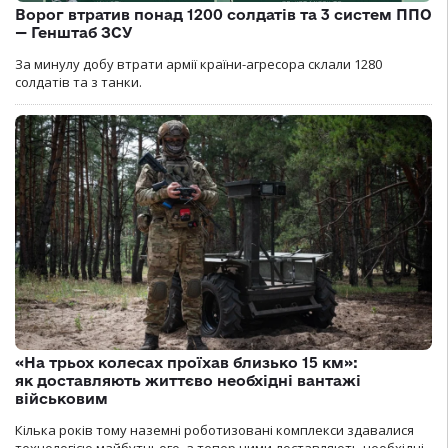
Ворог втратив понад 1200 солдатів та 3 систем ППО
— Генштаб ЗСУ
За минулу добу втрати армії країни-агресора склали 1280
солдатів та з танки.
«На трьох колесах проїхав близько 15 км»:
як доставляють життєво необхідні вантажі
військовим
Кілька років тому наземні роботизовані комплекси здавалися