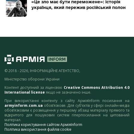
«Це зло має бути переможене»: історія
українця, який пережив російський полон
© 2018 - 2026, ІНФОРМАЦІЙНЕ АГЕНТСТВО,
Міністерство оборони України
Контент доступний за ліцензією
Creative Commons Attribution 4.0
International license
якщо не зазначено інше.
При використанні контенту з сайту АрміяInform посилання на
armyinform.com.ua
обов’язкове. Для суб’єктів у сфері онлайн-медіа
обов’язковим є розміщення у першому абзаці матеріалу прямого та
відкритого для пошукових систем гіперпосилання на цитований
матеріал.
Політика користування сайтом АрміяInform
Політика використання файлів cookie