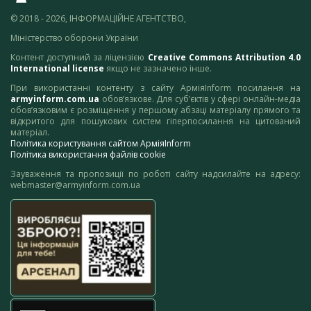
© 2018 - 2026, ІНФОРМАЦІЙНЕ АГЕНТСТВО,
Міністерство оборони України
Контент доступний за ліцензією
Creative Commons Attribution 4.0
International license
якщо не зазначено інше.
При використанні контенту з сайту АрміяInform посилання на
armyinform.com.ua
обов’язкове. Для суб’єктів у сфері онлайн-медіа
обов’язковим є розміщення у першому абзаці матеріалу прямого та
відкритого для пошукових систем гіперпосилання на цитований
матеріал.
Політика користування сайтом АрміяInform
Політика використання файлів cookie
Зауваження та пропозиції по роботі сайту надсилайте на адресу:
webmaster@armyinform.com.ua