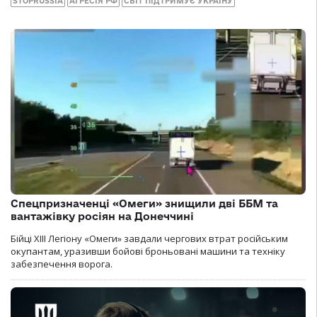
STOPRUSSIA
АГРЕСІЯ РФ
СВІТ ПІДТРИМУЄ УКРАЇНУ
Спецпризначенці «Омеги» знищили дві ББМ та
вантажівку росіян на Донеччині
Бійці ХІІІ Легіону «Омеги» завдали чергових втрат російським
окупантам, уразивши бойові броньовані машини та техніку
забезпечення ворога.