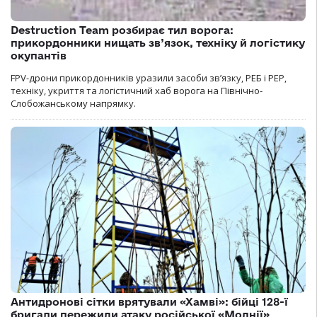
Destruction Team розбирає тил ворога:
прикордонники нищать зв’язок, техніку й логістику
окупантів
FPV-дрони прикордонників уразили засоби зв’язку, РЕБ і РЕР,
техніку, укриття та логістичний хаб ворога на Північно-
Слобожанському напрямку.
Антидронові сітки врятували «Хамві»: бійці 128-ї
бригади пережили атаку російської «Молнії»