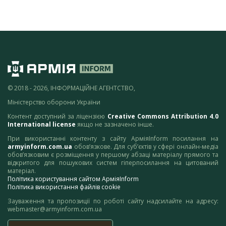
© 2018 - 2026, ІНФОРМАЦІЙНЕ АГЕНТСТВО,
Міністерство оборони України
Контент доступний за ліцензією
Creative Commons Attribution 4.0
International license
якщо не зазначено інше.
При використанні контенту з сайту АрміяInform посилання на
armyinform.com.ua
обов’язкове. Для суб’єктів у сфері онлайн-медіа
обов’язковим є розміщення у першому абзаці матеріалу прямого та
відкритого для пошукових систем гіперпосилання на цитований
матеріал.
Політика користування сайтом АрміяInform
Політика використання файлів cookie
Зауваження та пропозиції по роботі сайту надсилайте на адресу:
webmaster@armyinform.com.ua