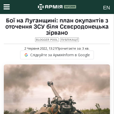
EN
Бої на Луганщині: план окупантів з
оточення ЗСУ біля Сєвєродонецька
зірвано
BLOGGER POOL
ПУБЛІКАЦІЇ
2 Червня 2022, 13:21
Прочитаєте за:
3
хв.
Слідкуйте за АрміяInform в Google