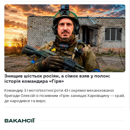
Знищив шістьох росіян, а сімох взяв у полон:
історія командира «Гіря»
Командир 3-ї мотопіхотної роти 43-ї окремої механізованої
бригади Олексій із позивним «Гіря» захищає Харківщину — край,
де народився та виріс.
ВАКАНСІЇ