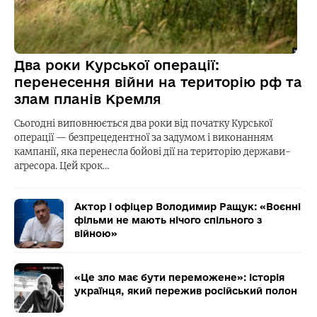
Два роки Курської операції:
перенесення війни на територію рф та
злам планів Кремля
Сьогодні виповнюється два роки від початку Курської
операції — безпрецедентної за задумом і виконанням
кампанії, яка перенесла бойові дії на територію держави-
агресора. Цей крок…
Актор і офіцер Володимир Ращук: «Воєнні
фільми не мають нічого спільного з
війною»
«Це зло має бути переможене»: історія
українця, який пережив російський полон