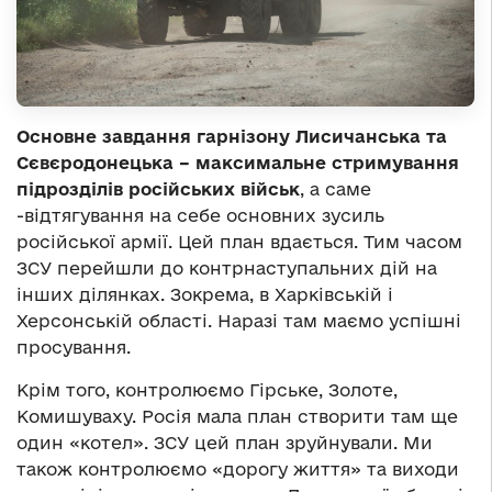
Основне завдання гарнізону Лисичанська та
Сєвєродонецька – максимальне стримування
підрозділів російських військ
, а саме
-відтягування на себе основних зусиль
російської армії. Цей план вдається. Тим часом
ЗСУ перейшли до контрнаступальних дій на
інших ділянках. Зокрема, в Харківській і
Херсонській області. Наразі там маємо успішні
просування.
Крім того, контролюємо Гірське, Золоте,
Комишуваху. Росія мала план створити там ще
один «котел». ЗСУ цей план зруйнували. Ми
також контролюємо «дорогу життя» та виходи