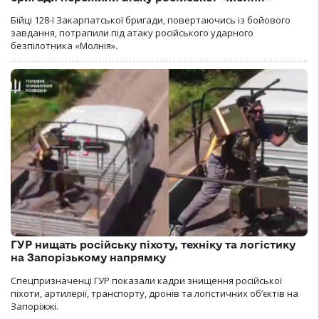
Бійці 128-ї Закарпатської бригади, повертаючись із бойового
завдання, потрапили під атаку російського ударного
безпілотника «Молнія».
ГУР нищать російську піхоту, техніку та логістику
на Запорізькому напрямку
Спецпризначенці ГУР показали кадри знищення російської
піхоти, артилерії, транспорту, дронів та логістичних об’єктів на
Запоріжжі.