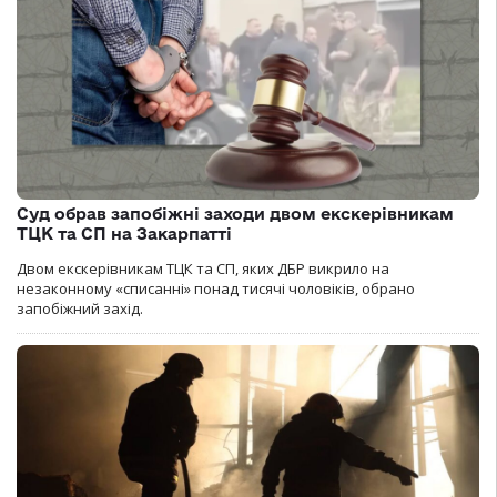
Суд обрав запобіжні заходи двом екскерівникам
ТЦК та СП на Закарпатті
Двом екскерівникам ТЦК та СП, яких ДБР викрило на
незаконному «списанні» понад тисячі чоловіків, обрано
запобіжний захід.