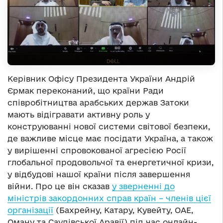
Керівник Офісу Президента України Андрій
Єрмак переконаний, що країни Ради
співробітництва арабських держав Затоки
мають відігравати активну роль у
конструюванні нової системи світової безпеки,
де важливе місце має посідати Україна, а також
у вирішенні спровокованої агресією Росії
глобальної продовольчої та енергетичної кризи,
у відбудові нашої країни після завершення
війни. Про це він сказав
у зверненні до
міністрів закордонних справ країн – членів цієї
організації
(Бахрейну, Катару, Кувейту, ОАЕ,
Оману та Саудівської Аравії) під час онлайн-