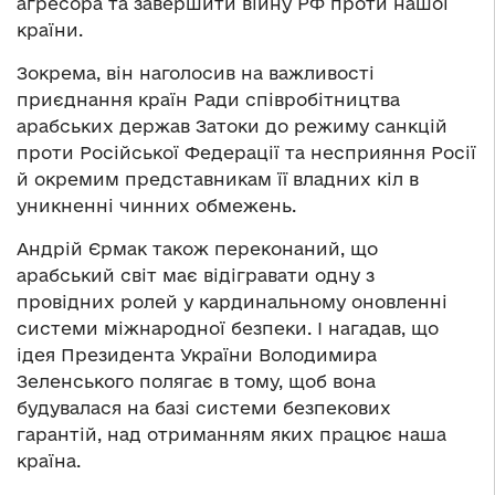
агресора та завершити війну РФ проти нашої
країни.
Зокрема, він наголосив на важливості
приєднання країн Ради співробітництва
арабських держав Затоки до режиму санкцій
проти Російської Федерації та несприяння Росії
й окремим представникам її владних кіл в
уникненні чинних обмежень.
Андрій Єрмак також переконаний, що
арабський світ має відігравати одну з
провідних ролей у кардинальному оновленні
системи міжнародної безпеки. І нагадав, що
ідея Президента України Володимира
Зеленського полягає в тому, щоб вона
будувалася на базі системи безпекових
гарантій, над отриманням яких працює наша
країна.