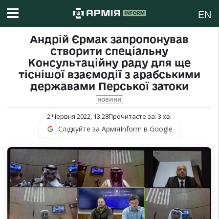
EN
Андрій Єрмак запропонував
створити спеціальну
Консультаційну раду для ще
тіснішої взаємодії з арабськими
державами Перської затоки
НОВИНИ
2 Червня 2022, 13:28
Прочитаєте за:
3
хв.
Слідкуйте за АрміяInform в Google