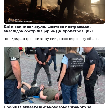
Дві людини загинуло, шестеро постраждали
внаслідок обстрілів рф на Дніпропетровщині
Понад 50 разів росіяни атакували Дніпропетровську області.
Пообіцяв вивезти військовозобов’язаного за