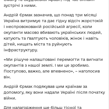
зустрічі з ними.
Андрій Єрмак зазначив, що понад три місяці
Україна витримує та дає гідну відсіч жорстокій
і неспровокованій російській агресії, коли
окупанти масово вбивають українських людей,
катують та ґвалтують чоловіків, жінок і навіть
дітей, нищать міста та руйнують
інфраструктуру.
«Ми рішуче налаштовані перемогти та вигнати
окупантів з нашої землі. І ми це зробимо.
Поступово, важко, але впевнено», – наголосив
він.
Андрій Єрмак подякував цим країнам за
допомогу, яку вони надали Україні після початку
війни.
Для налагодження ще більш тісної та