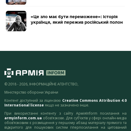
«Це зло має бути переможене»: історія
українця, який пережив російський полон
© 2018 - 2026, ІНФОРМАЦІЙНЕ АГЕНТСТВО,
Міністерство оборони України
Контент доступний за ліцензією
Creative Commons Attribution 4.0
International license
якщо не зазначено інше.
При використанні контенту з сайту АрміяInform посилання на
armyinform.com.ua
обов’язкове. Для суб’єктів у сфері онлайн-медіа
обов’язковим є розміщення у першому абзаці матеріалу прямого та
відкритого для пошукових систем гіперпосилання на цитований