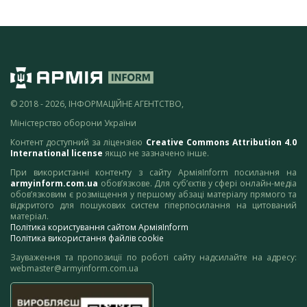
© 2018 - 2026, ІНФОРМАЦІЙНЕ АГЕНТСТВО,
Міністерство оборони України
Контент доступний за ліцензією
Creative Commons Attribution 4.0
International license
якщо не зазначено інше.
При використанні контенту з сайту АрміяInform посилання на
armyinform.com.ua
обов’язкове. Для суб’єктів у сфері онлайн-медіа
обов’язковим є розміщення у першому абзаці матеріалу прямого та
відкритого для пошукових систем гіперпосилання на цитований
матеріал.
Політика користування сайтом АрміяInform
Політика використання файлів cookie
Зауваження та пропозиції по роботі сайту надсилайте на адресу:
webmaster@armyinform.com.ua