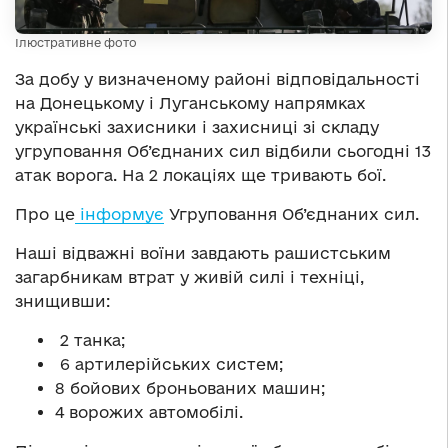
Ілюстративне фото
За добу у визначеному районі відповідальності
на Донецькому і Луганському напрямках
українські захисники і захисниці зі складу
угруповання Об’єднаних сил відбили сьогодні 13
атак ворога. На 2 локаціях ще тривають бої.
Про це
інформує
Угруповання Об’єднаних сил.
Наші відважні воїни завдають рашистським
загарбникам втрат у живій силі і техніці,
знищивши:
2 танка;
6 артилерійських систем;
8 бойових броньованих машин;
4 ворожих автомобілі.