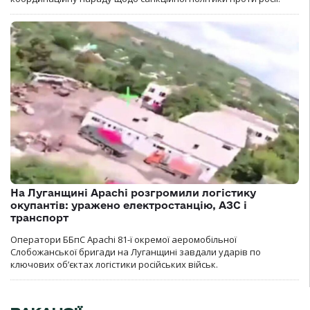
На Луганщині Apachi розгромили логістику
окупантів: уражено електростанцію, АЗС і
транспорт
Оператори ББпС Apachi 81-ї окремої аеромобільної
Слобожанської бригади на Луганщині завдали ударів по
ключових об’єктах логістики російських військ.