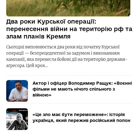
Два роки Курської операції:
перенесення війни на територію рф та
злам планів Кремля
Сьогодні виповнюється два роки від початку Курської
операції — безпрецедентної за задумом і виконанням
кампанії, яка перенесла бойові дії на територію держави-
агресора. Цей крок…
Актор і офіцер Володимир Ращук: «Воєнні
фільми не мають нічого спільного з
війною»
«Це зло має бути переможене»: історія
українця, який пережив російський полон