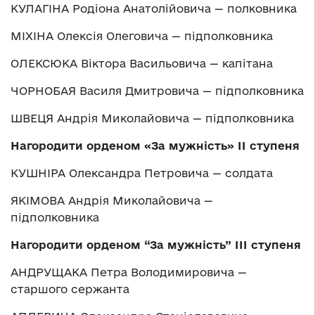
КУЛАГІНА Родіона Анатолійовича — полковника
МІХІНА Олексія Олеговича — підполковника
ОЛЕКСЮКА Віктора Васильовича — капітана
ЧОРНОБАЯ Василя Дмитровича — підполковника
ШВЕЦЯ Андрія Миколайовича — підполковника
Нагородити орденом «За мужність» ІІ ступеня
КУШНІРА Олександра Петровича — солдата
ЯКІМОВА Андрія Миколайовича —
підполковника
Нагородити орденом “За мужність” ІІІ ступеня
АНДРУЩАКА Петра Володимировича —
старшого сержанта