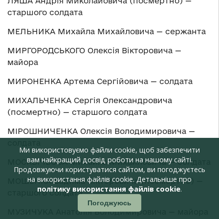
ЛЯША Андрія Миколайовича (посмертно) —
старшого солдата
МЕЛЬНИКА Михайла Михайловича — сержанта
МИРГОРОДСЬКОГО Олексія Вікторовича —
майора
МИРОНЕНКА Артема Сергійовича — солдата
МИХАЛЬЧЕНКА Сергія Олександровича
(посмертно) — старшого солдата
МІРОШНИЧЕНКА Олексія Володимировича —
солдата
Ми використовуємо файли cookie, щоб забезпечити
вам найкращий досвід роботи на нашому сайті.
МОСКВІЧЬОВА Михайла Михайловича — солдата
Продовжуючи користуватися сайтом, ви погоджуєтесь
на використання файлів cookie. Детальніше про
МОШЕНКА Вадима Вікторовича (посмертно) —
політику використання файлів cookie
.
старшого солдата
Погоджуюсь
МУЗИЧУКА Анатолія Володимировича — майора