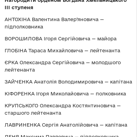
Нагородити орденом Богдана Хмельницького
ІІІ ступеня
АНТОХІНА Валентина Валер’яновича —
підполковника
ВОРОШИЛОВА Ігоря Сергійовича — майора
ГЛОБІНА Тараса Михайловича — лейтенанта
ЄРКА Олександра Сергійовича — молодшого
лейтенанта
ЗАЙЧЕНКА Анатолія Володимировича — капітана
КІФОРЕНКА Ігоря Миколайовича — полковника
КРУПСЬКОГО Олександра Костянтиновича —
старшого лейтенанта
ЛАВРИНЕНКА Сергія Анатолійовича — капітана
ЛЕНЯ Максима Павловича — підполковника