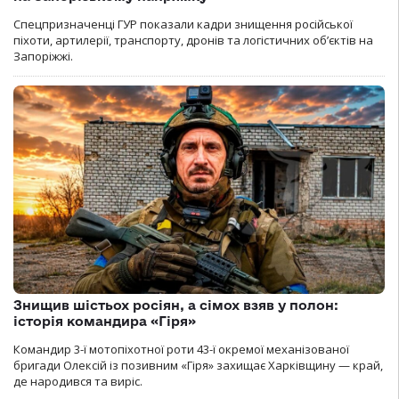
Спецпризначенці ГУР показали кадри знищення російської
піхоти, артилерії, транспорту, дронів та логістичних об’єктів на
Запоріжжі.
Знищив шістьох росіян, а сімох взяв у полон:
історія командира «Гіря»
Командир 3-ї мотопіхотної роти 43-ї окремої механізованої
бригади Олексій із позивним «Гіря» захищає Харківщину — край,
де народився та виріс.