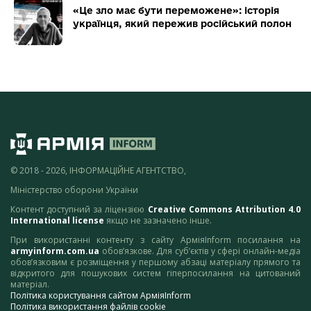
«Це зло має бути переможене»: історія
українця, який пережив російський полон
© 2018 - 2026, ІНФОРМАЦІЙНЕ АГЕНТСТВО,
Міністерство оборони України
Контент доступний за ліцензією
Creative Commons Attribution 4.0
International license
якщо не зазначено інше.
При використанні контенту з сайту АрміяInform посилання на
armyinform.com.ua
обов’язкове. Для суб’єктів у сфері онлайн-медіа
обов’язковим є розміщення у першому абзаці матеріалу прямого та
відкритого для пошукових систем гіперпосилання на цитований
матеріал.
Політика користування сайтом АрміяInform
Політика використання файлів cookie