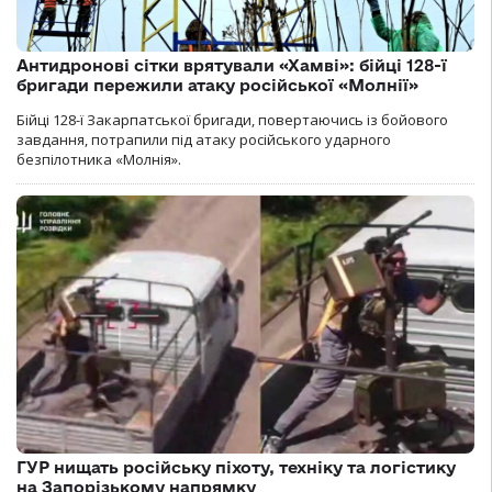
Антидронові сітки врятували «Хамві»: бійці 128-ї
бригади пережили атаку російської «Молнії»
Бійці 128-ї Закарпатської бригади, повертаючись із бойового
завдання, потрапили під атаку російського ударного
безпілотника «Молнія».
ГУР нищать російську піхоту, техніку та логістику
на Запорізькому напрямку