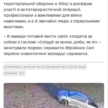
територіальної оборони є бійці з досвідом
участі в антитерористичній операції,
професіонали з важливими для війни
навичками, а є й звичайні люди з лідерськими
якостями.
– Я завжди готовий вести своїх солдатів за
собою з гаслом: «Cлідуй за мною, роби, як я!» –
зачитували Кодекс сержанта Збройних Сил
України новоспечені молодші сержанти.
STOPRUSSIA
АГРЕСІЯ РФ
ВТОРГНЕННЯ РФ
СЕРГІЙ НАЄВ
СЕРЖАНТ ЗСУ