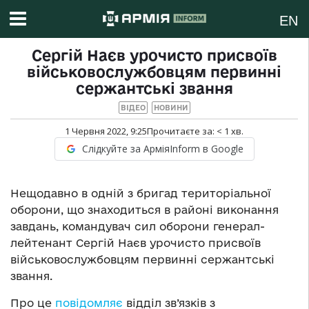
EN
Сергій Наєв урочисто присвоїв
військовослужбовцям первинні
сержантські звання
ВІДЕО
НОВИНИ
1 Червня 2022, 9:25
Прочитаєте за:
< 1
хв.
Слідкуйте за АрміяInform в Google
Нещодавно в одній з бригад територіальної
оборони, що знаходиться в районі виконання
завдань, командувач сил оборони генерал-
лейтенант Сергій Наєв урочисто присвоїв
військовослужбовцям первинні сержантські
звання.
Про це
повідомляє
відділ зв’язків з