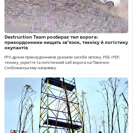
Destruction Team розбирає тил ворога:
прикордонники нищать зв’язок, техніку й логістику
окупантів
FPV-дрони прикордонників уразили засоби зв’язку, РЕБ і РЕР,
техніку, укриття та логістичний хаб ворога на Північно-
Слобожанському напрямку.