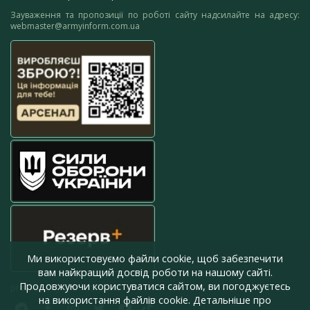
Зауваження та пропозиції по роботі сайту надсилайте на адресу:
webmaster@armyinform.com.ua
Ми використовуємо файли cookie, щоб забезпечити
вам найкращий досвід роботи на нашому сайті.
Продовжуючи користуватися сайтом, ви погоджуєтесь
press@armyinform.com.ua
на використання файлів cookie. Детальніше про