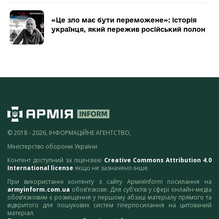
«Це зло має бути переможене»: історія
українця, який пережив російський полон
© 2018 - 2026, ІНФОРМАЦІЙНЕ АГЕНТСТВО,
Міністерство оборони України
Контент доступний за ліцензією
Creative Commons Attribution 4.0
International license
якщо не зазначено інше.
При використанні контенту з сайту АрміяInform посилання на
armyinform.com.ua
обов’язкове. Для суб’єктів у сфері онлайн-медіа
обов’язковим є розміщення у першому абзаці матеріалу прямого та
відкритого для пошукових систем гіперпосилання на цитований
матеріал.