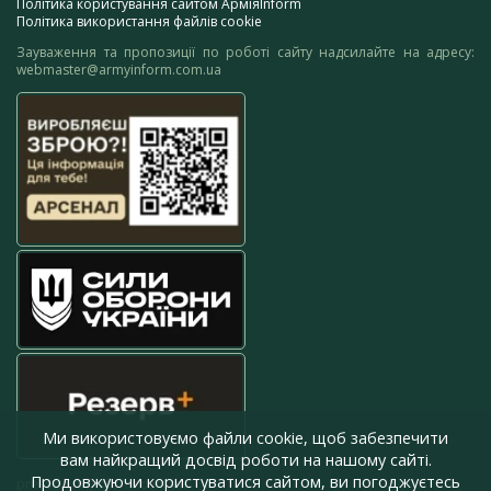
Політика користування сайтом АрміяInform
Політика використання файлів cookie
Зауваження та пропозиції по роботі сайту надсилайте на адресу:
webmaster@armyinform.com.ua
Ми використовуємо файли cookie, щоб забезпечити
вам найкращий досвід роботи на нашому сайті.
Продовжуючи користуватися сайтом, ви погоджуєтесь
press@armyinform.com.ua