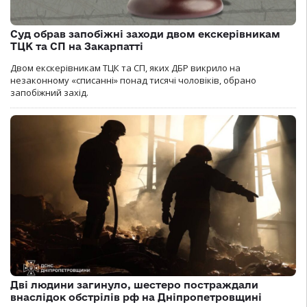
Суд обрав запобіжні заходи двом екскерівникам
ТЦК та СП на Закарпатті
Двом екскерівникам ТЦК та СП, яких ДБР викрило на
незаконному «списанні» понад тисячі чоловіків, обрано
запобіжний захід.
Дві людини загинуло, шестеро постраждали
внаслідок обстрілів рф на Дніпропетровщині