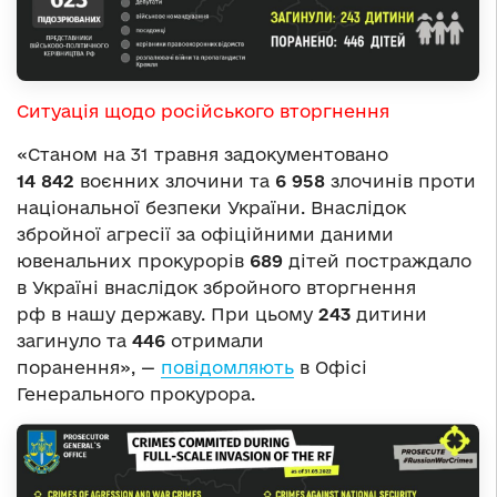
Ситуація щодо російського вторгнення
«Станом на 31 травня задокументовано
14 842
воєнних злочини та
6 958
злочинів проти
національної безпеки України. Внаслідок
збройної агресії за офіційними даними
ювенальних прокурорів
689
дітей постраждало
в Україні внаслідок збройного вторгнення
рф в нашу державу. При цьому
243
дитини
загинуло та
446
отримали
поранення», —
повідомляють
в Офісі
Генерального прокурора.