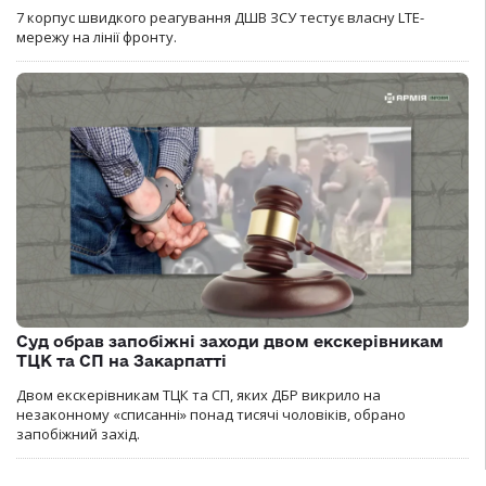
7 корпус швидкого реагування ДШВ ЗСУ тестує власну LTE-
мережу на лінії фронту.
Суд обрав запобіжні заходи двом екскерівникам
ТЦК та СП на Закарпатті
Двом екскерівникам ТЦК та СП, яких ДБР викрило на
незаконному «списанні» понад тисячі чоловіків, обрано
запобіжний захід.