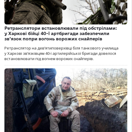
Ретранслятори встановлювали під обстрілами:
у Харкові бійці 40-ї артбригади забезпечили
зв’язок попри вогонь ворожих снайперів
Ретранслятор на дев’ятиповерхівці біля танкового училища
у Харкові зв’язківцям 40-ї артилерійської бригади довелося
встановлювати під вогнем ворожих снайперів.