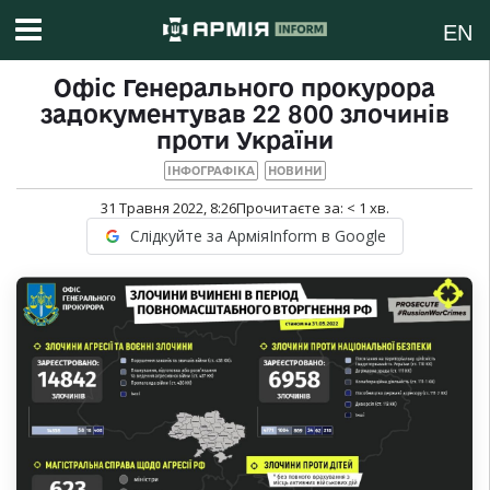
EN
Офіс Генерального прокурора
задокументував 22 800 злочинів
проти України
ІНФОГРАФІКА
НОВИНИ
31 Травня 2022, 8:26
Прочитаєте за:
< 1
хв.
Слідкуйте за АрміяInform в Google