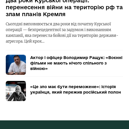
Два роки Курської операції:
перенесення війни на територію рф та
злам планів Кремля
Сьогодні виповнюється два роки від початку Курської
операції — безпрецедентної за задумом і виконанням
кампанії, яка перенесла бойові дії на територію держави-
агресора. Цей крок…
Актор і офіцер Володимир Ращук: «Воєнні
фільми не мають нічого спільного з
війною»
«Це зло має бути переможене»: історія
українця, який пережив російський полон