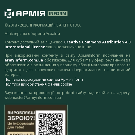
© 2018 - 2026, ІНФОРМАЦІЙНЕ АГЕНТСТВО,
Міністерство оборони України
Контент доступний за ліцензією
Creative Commons Attribution 4.0
International license
якщо не зазначено інше.
При використанні контенту з сайту АрміяInform посилання на
armyinform.com.ua
обов’язкове. Для суб’єктів у сфері онлайн-медіа
обов’язковим є розміщення у першому абзаці матеріалу прямого та
відкритого для пошукових систем гіперпосилання на цитований
матеріал.
Політика користування сайтом АрміяInform
Політика використання файлів cookie
Зауваження та пропозиції по роботі сайту надсилайте на адресу:
webmaster@armyinform.com.ua