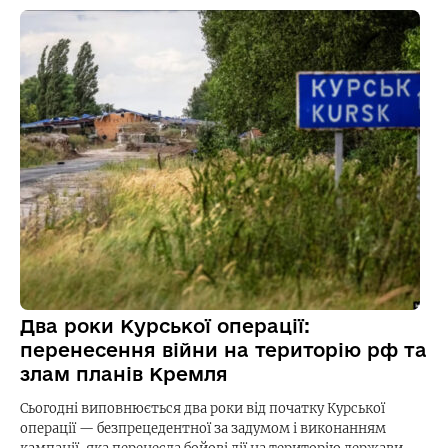
Два роки Курської операції:
перенесення війни на територію рф та
злам планів Кремля
Сьогодні виповнюється два роки від початку Курської
операції — безпрецедентної за задумом і виконанням