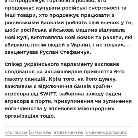
хто продовжує торгівлю з росією, хто
продовжує купувати російські енергоносії та
інші товари, хто продовжує працювати з
російськими банками роблять свій внесок у те,
щоби російська військова машина відливала
нові кулі, виготовляла нові бомби та ракети, які
вбивають потім людей в Україні, і не тільки», —
закцентував Руслан Стефанчук.
Спікер українського парламенту висловив
сподівання на якнайшвидше прийняття 6-го
пакету санкцій. Крім того, на його думку,
важливим є відключення банків країни-
агресора від SWIFT, заборона заходу суден
агресора в порти, призупинення чи зупинення
його членства у впливових міжнародних
організаціях тощо.
STOPRUSSIA
АГРЕСІЯ РФ
ВТОРГНЕННЯ РФ
ОБОРОННА ДОПОМОГА