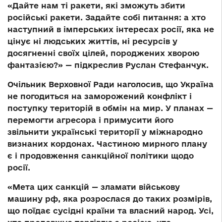
«Дайте нам ті ракети, які зможуть збити
російські ракети. Задайте собі питання: а хто
наступний в імперських інтересах росії, яка не
цінує ні людських життів, ні ресурсів у
досягненні своїх цілей, породжених хворою
фантазією?» — підкреслив Руслан Стефанчук.
Очільник Верховної Ради наголосив, що Україна
не погодиться на заморожений конфлікт і
поступку територій в обмін на мир. У планах —
перемогти агресора і примусити його
звільнити українські території у міжнародно
визнаних кордонах. Частиною мирного плану
є і продовження санкційної політики щодо
росії.
«Мета цих санкцій — зламати військову
машину рф, яка розрослася до таких розмірів,
що поїдає сусідні країни та власний народ. Усі,