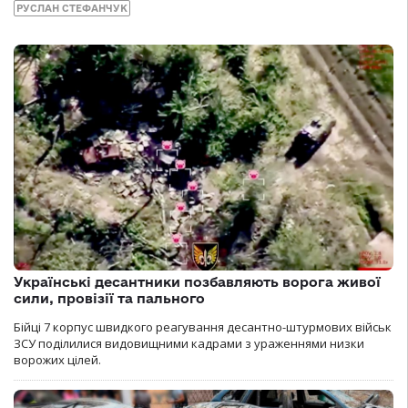
РУСЛАН СТЕФАНЧУК
Українські десантники позбавляють ворога живої
сили, провізії та пального
Бійці 7 корпус швидкого реагування десантно-штурмових військ
ЗСУ поділилися видовищними кадрами з ураженнями низки
ворожих цілей.