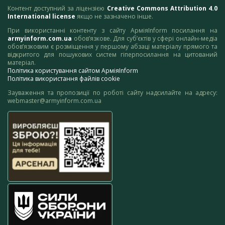
Контент доступний за ліцензією
Creative Commons Attribution 4.0
International license
якщо не зазначено інше.
При використанні контенту з сайту АрміяInform посилання на
armyinform.com.ua
обов’язкове. Для суб’єктів у сфері онлайн-медіа
обов’язковим є розміщення у першому абзаці матеріалу прямого та
відкритого для пошукових систем гіперпосилання на цитований
матеріал.
Політика користування сайтом АрміяInform
Політика використання файлів cookie
Зауваження та пропозиції по роботі сайту надсилайте на адресу:
webmaster@armyinform.com.ua