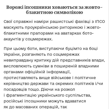
Ворожі іпсошники ховаються за жовто-
блакитною символікою
Свої справжні наміри рашистські фахівці з ІПСО
маскують проукраїнською риторикою і жовто-
блакитними прапорами на аватарках бото-
акаунтів у соцмережах.
При цьому боти, виступаючи буцімто на боці
України, розганяють по соцмережах
невиправдану критику дій представників влади,
висловлюють сумніви в поширеній владними
органами офіційній інформації,
протиставляють вище військове і політичне
керівництво держави та окремих політиків і/чи
посадовців тощо. Діючи на розкол
і фрагментацію українського суспільства,
російські іпсошники можуть вдаватися
як до масованих операцій, так