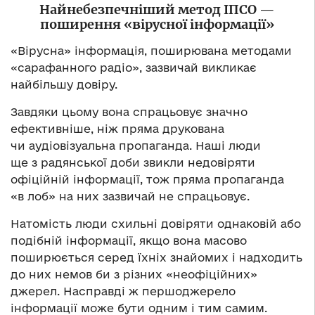
Найнебезпечніший метод ІПСО —
поширення «вірусної інформації»
«Вірусна» інформація, поширювана методами
«сарафанного радіо», зазвичай викликає
найбільшу довіру.
Завдяки цьому вона спрацьовує значно
ефективніше, ніж пряма друкована
чи аудіовізуальна пропаганда. Наші люди
ще з радянської доби звикли недовіряти
офіційній інформації, тож пряма пропаганда
«в лоб» на них зазвичай не спрацьовує.
Натомість люди схильні довіряти однаковій або
подібній інформації, якщо вона масово
поширюється серед їхніх знайомих і надходить
до них немов би з різних «неофіційних»
джерел. Насправді ж першоджерело
інформації може бути одним і тим самим.