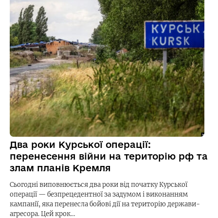
Два роки Курської операції:
перенесення війни на територію рф та
злам планів Кремля
Сьогодні виповнюється два роки від початку Курської
операції — безпрецедентної за задумом і виконанням
кампанії, яка перенесла бойові дії на територію держави-
агресора. Цей крок…