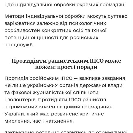
і до індивідуальної обробки окремих громадян.
Методи індивідуальної обробки можуть суттєво
варіюватися залежно від психологічних
особливостей конкретних осіб та їхньої
потенційної цінності для російських
спецслужб.
Протидіяти рашистським ІПСО може
кожен: прості поради
Протидія російським ІПСО — важливе завдання
не лише українських органів державної влади
та фахової журналістської спільноти
і волонтерів. Протидіяти ІПСО рашистів
спроможний кожен свідомий громадянин
України, який має розвинене критичне
мислення, час і натхнення.
Закликаємо ретельно ставитись до отримуваної