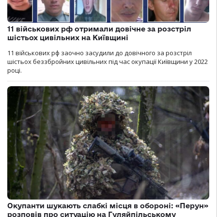
11 військових рф отримали довічне за розстріл
шістьох цивільних на Київщині
11 військових рф заочно засудили до довічного за розстріл
шістьох беззбройних цивільних під час окупації Київщини у 2022
році.
Окупанти шукають слабкі місця в обороні: «Перун»
розповів про ситуацію на Гуляйпільському