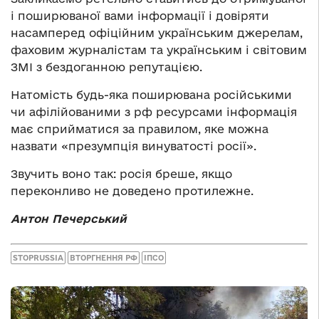
і поширюваної вами інформації і довіряти
насамперед офіційним українським джерелам,
фаховим журналістам та українським і світовим
ЗМІ з бездоганною репутацією.
Натомість будь-яка поширювана російськими
чи афілійованими з рф ресурсами інформація
має сприйматися за правилом, яке можна
назвати «презумпція винуватості росії».
Звучить воно так: росія бреше, якщо
переконливо не доведено протилежне.
Антон Печерський
STOPRUSSIA
ВТОРГНЕННЯ РФ
ІПСО