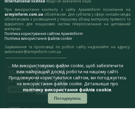
International license
якщо не зазначено інше.
При використанні контенту з сайту АрміяInform посилання на
armyinform.com.ua
обов’язкове. Для суб’єктів у сфері онлайн-медіа
обов’язковим є розміщення у першому абзаці матеріалу прямого та
відкритого для пошукових систем гіперпосилання на цитований
матеріал.
Політика користування сайтом АрміяInform
Політика використання файлів cookie
Зауваження та пропозиції по роботі сайту надсилайте на адресу:
webmaster@armyinform.com.ua
Ми використовуємо файли cookie, щоб забезпечити
вам найкращий досвід роботи на нашому сайті.
Продовжуючи користуватися сайтом, ви погоджуєтесь
на використання файлів cookie. Детальніше про
політику використання файлів cookie
.
Погоджуюсь