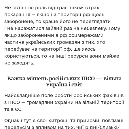
Не останню роль відіграє також страх
покарання — якщо на території рф щось
заборонене, то краще його не переглядати
і не наражатися зайвий раз на небезпеку. Тому
якщо забороненими в рф соцмережами
частина українських громадян з тих, хто
перебуває на території рф, ще якось
користуються, то на інші ресурси вони майже
не заходять.
Важка мішень російських ІПСО — вільна
Україна і світ
Найскладніше поле роботи російських фахівців
з ІПСО — громадяни України на вільній території
та в ЄС.
Однак і тут є свої хитрощі та прийоми, пов’язані
передусім з впливом на тих, чиї рідні/близькі/