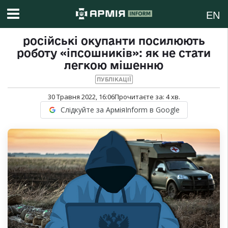
EN
російські окупанти посилюють
роботу «іпсошників»: як не стати
легкою мішенню
ПУБЛІКАЦІЇ
30 Травня 2022, 16:06
Прочитаєте за:
4
хв.
Слідкуйте за АрміяInform в Google