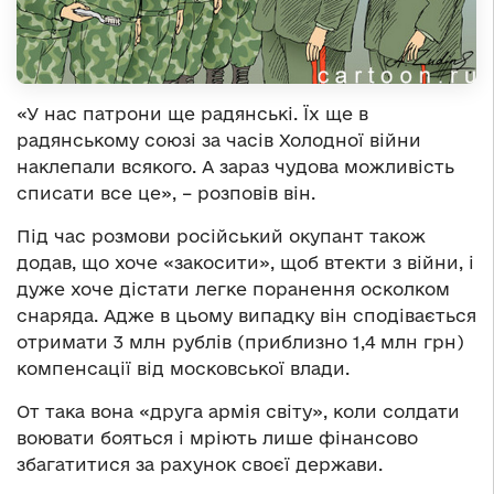
«У нас патрони ще радянські. Їх ще в
радянському союзі за часів Холодної війни
наклепали всякого. А зараз чудова можливість
списати все це», – розповів він.
Під час розмови російський окупант також
додав, що хоче «закосити», щоб втекти з війни, і
дуже хоче дістати легке поранення осколком
снаряда. Адже в цьому випадку він сподівається
отримати 3 млн рублів (приблизно 1,4 млн грн)
компенсації від московської влади.
От така вона «друга армія світу», коли солдати
воювати бояться і мріють лише фінансово
збагатитися за рахунок своєї держави.