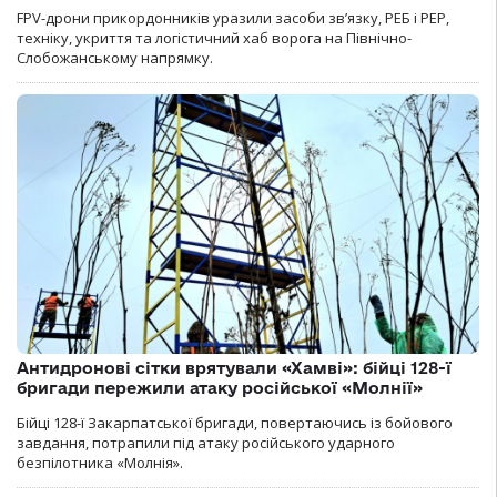
FPV-дрони прикордонників уразили засоби зв’язку, РЕБ і РЕР,
техніку, укриття та логістичний хаб ворога на Північно-
Слобожанському напрямку.
Антидронові сітки врятували «Хамві»: бійці 128-ї
бригади пережили атаку російської «Молнії»
Бійці 128-ї Закарпатської бригади, повертаючись із бойового
завдання, потрапили під атаку російського ударного
безпілотника «Молнія».