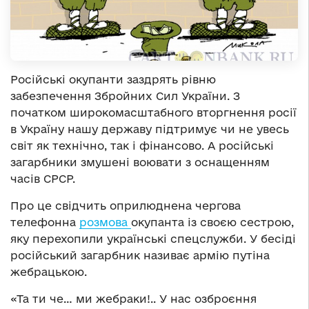
Російські окупанти заздрять рівню
забезпечення Збройних Сил України. З
початком широкомасштабного вторгнення росії
в Україну нашу державу підтримує чи не увесь
світ як технічно, так і фінансово. А російські
загарбники змушені воювати з оснащенням
часів СРСР.
Про це свідчить оприлюднена чергова
телефонна
розмова
окупанта із своєю сестрою,
яку перехопили українські спецслужби. У бесіді
російський загарбник називає армію путіна
жебрацькою.
«Та ти че… ми жебраки!.. У нас озброєння