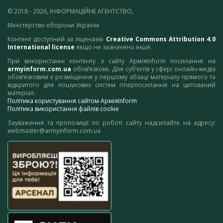
© 2018 - 2026, ІНФОРМАЦІЙНЕ АГЕНТСТВО,
Міністерство оборони України
Контент доступний за ліцензією
Creative Commons Attribution 4.0
International license
якщо не зазначено інше.
При використанні контенту з сайту АрміяInform посилання на
armyinform.com.ua
обов’язкове. Для суб’єктів у сфері онлайн-медіа
обов’язковим є розміщення у першому абзаці матеріалу прямого та
відкритого для пошукових систем гіперпосилання на цитований
матеріал.
Політика користування сайтом АрміяInform
Політика використання файлів cookie
Зауваження та пропозиції по роботі сайту надсилайте на адресу:
webmaster@armyinform.com.ua