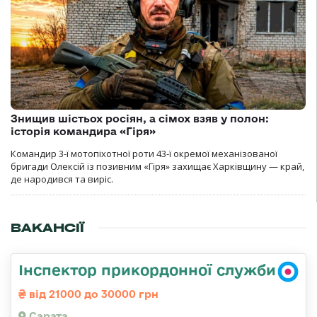
Знищив шістьох росіян, а сімох взяв у полон:
історія командира «Гіря»
Командир 3-ї мотопіхотної роти 43-ї окремої механізованої
бригади Олексій із позивним «Гіря» захищає Харківщину — край,
де народився та виріс.
ВАКАНСІЇ
Інспектор прикордонної служби
від 21000 до 30000 грн
Сарата