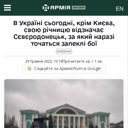
EN
В Україні сьогодні, крім Києва,
свою річницю відзначає
Сєвєродонецьк, за який наразі
точаться запеклі бої
НОВИНИ
29 Травня 2022, 13:19
Прочитаєте за:
< 1
хв.
Слідкуйте за АрміяInform в Google