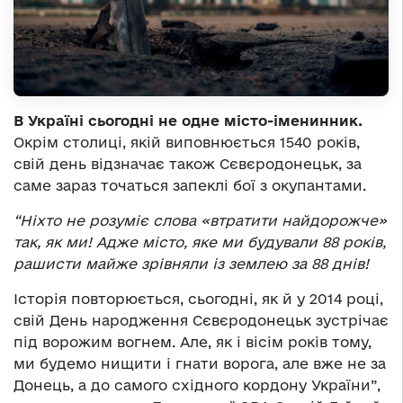
В Україні сьогодні не одне місто-іменинник.
Окрім столиці, якій виповнюється 1540 років,
свій день відзначає також Сєвєродонецьк, за
саме зараз точаться запеклі бої з окупантами.
“Ніхто не розуміє слова «втратити найдорожче»
так, як ми! Адже місто, яке ми будували 88 років,
рашисти майже зрівняли із землею за 88 днів!
Історія повторюється, сьогодні, як й у 2014 році,
свій День народження Сєвєродонецьк зустрічає
під ворожим вогнем. Але, як і вісім років тому,
ми будемо нищити і гнати ворога, але вже не за
Донець, а до самого східного кордону України”,