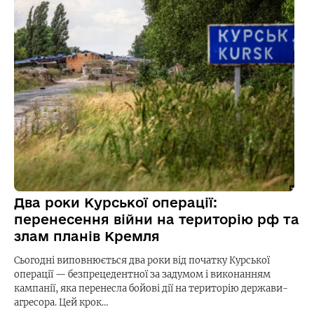
Два роки Курської операції:
перенесення війни на територію рф та
злам планів Кремля
Сьогодні виповнюється два роки від початку Курської
операції — безпрецедентної за задумом і виконанням
кампанії, яка перенесла бойові дії на територію держави-
агресора. Цей крок…