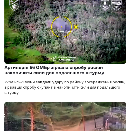
Артилерія 66 ОМБр зірвала спробу росіян
накопичити сили для подальшого штурму
Українські воїни завдали удару по району зосередження росіян,
зірвавши спробу окупантів накопичити сили для подальшого
штурму.