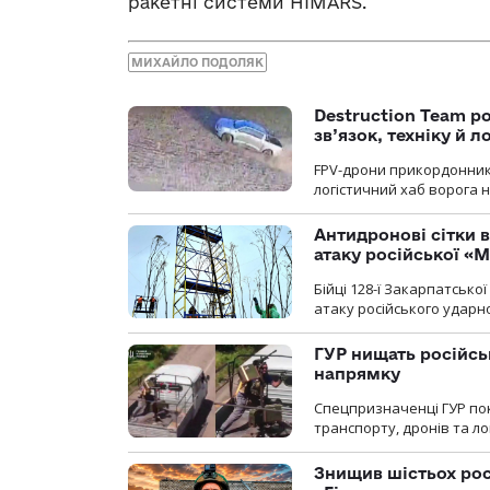
ракетні системи HIMARS.
МИХАЙЛО ПОДОЛЯК
Destruction Team р
зв’язок, техніку й л
FPV-дрони прикордонників
логістичний хаб ворога 
Антидронові сітки в
атаку російської «М
Бійці 128-ї Закарпатсько
атаку російського ударн
ГУР нищать російськ
напрямку
Спецпризначенці ГУР пок
транспорту, дронів та ло
Знищив шістьох росі