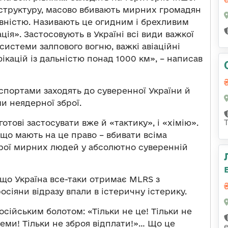
структуру, масово вбивають мирних громадян
овністю. Називають це огидним і брехливим
ія». Застосовують в Україні всі види важкої
 системи залпового вогню, важкі авіаційні
ікацій із дальністю понад 1000 км», – написав
аспортами заходять до суверенної України й
и неядерної зброї.
отові застосувати вже й «тактику», і «хімію».
що мають на це право – вбивати всіма
брої мирних людей у абсолютно суверенній
 що Україна все-таки отримає MLRS з
осіяни відразу впали в істеричну істерику.
осійським болотом: «Тільки не це! Тільки не
теми! Тільки не зброя відплати!»… Що це