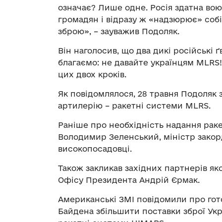
означає? Лише одне. Росія здатна в
громадян і відразу ж «надзюрює» соб
зброю», – зауважив Подоляк.
Він наголосив, що два дикі російські ґ
благаємо: не давайте українцям MLRS
цих двох кроків.
Як повідомлялося, 28 травня Подоляк 
артилерію – ракетні системи MLRS.
Раніше про необхідність надання рак
Володимир Зеленський, міністр закор
високопосадовці.
Також закликав західних партнерів я
Офісу Президента Андрій Єрмак.
Американські ЗМІ повідомили про гот
Байдена збільшити поставки зброї Укра