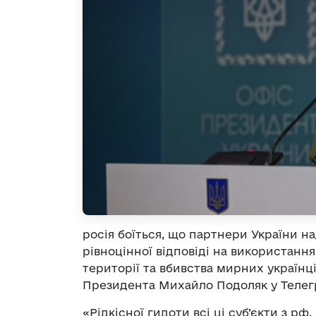
росія боїться, що партнери України н
рівноцінної відповіді на використанн
території та вбивства мирних українц
Президента Михайло Подоляк у Телег
«Рідкісної гидоти всі ці суб’єкти з рф