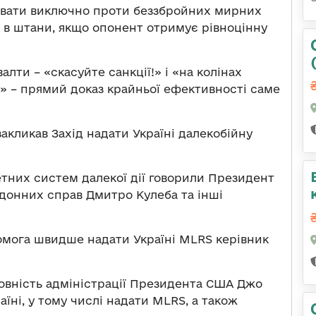
оювати виключно проти беззбройних мирних
і в штани, якщо опонент отримує рівноцінну
валти – «скасуйте санкції!» і «на колінах
!» – прямий доказ крайньої ефективності саме
закликав Захід надати Україні далекобійну
етних систем далекої дії говорили Президент
донних справ Дмитро Кулеба та інші
комога швидше надати Україні MLRS керівник
овність адміністрації Президента США Джо
їні, у тому числі надати MLRS, а також