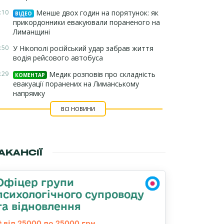
:10
Менше двох годин на порятунок: як
ВІДЕО
прикордонники евакуювали пораненого на
Лиманщині
:50
У Нікополі російський удар забрав життя
водія рейсового автобуса
:29
Медик розповів про складність
КОМЕНТАР
евакуації поранених на Лиманському
напрямку
ВСІ НОВИНИ
АКАНСІЇ
Офіцер групи
психологічного супроводу
та відновлення
від 25000 до 25000 грн