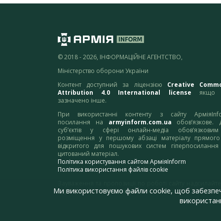
© 2018 - 2026, ІНФОРМАЦІЙНЕ АГЕНТСТВО,
Міністерство оборони України
Контент доступний за ліцензією
Creative Comm
Attribution 4.0 International license
якщо 
зазначено інше.
При використанні контенту з сайту АрміяInf
посилання на
armyinform.com.ua
обов’язкове. 
суб’єктів у сфері онлайн-медіа обов’язкови
розміщення у першому абзаці матеріалу прямого
відкритого для пошукових систем гіперпосилання
цитований матеріал.
Політика користування сайтом АрміяInform
Політика використання файлів cookie
Зауваження та пропозиції по роботі сайту надсилайте
Ми використовуємо файли cookie, щоб забезпе
адресу:
webmaster@armyinform.com.ua
використанн