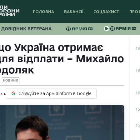
ГОЛОВНА
ВАКАНСІЇ
СОЦЗАХИСТ
ПРО 
ДОВІДНИК ВЕТЕРАНА
 що Україна отримає
16
для відплати – Михайло
одоляк
16
НОВИНИ
16
Слідкуйте за АрміяInform в Google
хв.
15
15