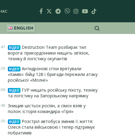
НАС
ENGLISH
:47
Destruction Team розбирає тил
ВІДЕО
ворога: прикордонники нищать зв’язок,
техніку й логістику окупантів
:26
Антидронові сітки врятували
ВІДЕО
«Хамві»: бійці 128-ї бригади пережили атаку
російської «Молнії»
:09
ГУР нищать російську піхоту, техніку
ВІДЕО
та логістику на Запорізькому напрямку
:48
Знищив шістьох росіян, а сімох взяв у
полон: історія командира «Гіря»
:30
Розстріл автобуса змінив її життя:
ВІДЕО
Олеся стала військовою і тепер підтримує
побратимів