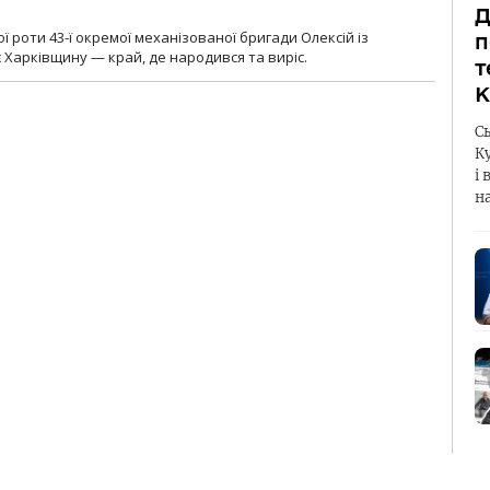
Д
ї роти 43-ї окремої механізованої бригади Олексій із
п
 Харківщину — край, де народився та виріс.
т
К
С
К
і 
н