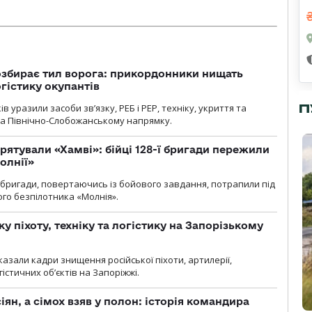
озбирає тил ворога: прикордонники нищать
огістику окупантів
П
 уразили засоби зв’язку, РЕБ і РЕР, техніку, укриття та
на Північно-Слобожанському напрямку.
рятували «Хамві»: бійці 128-ї бригади пережили
олнії»
ї бригади, повертаючись із бойового завдання, потрапили під
ого безпілотника «Молнія».
у піхоту, техніку та логістику на Запорізькому
азали кадри знищення російської піхоти, артилерії,
гістичних об’єктів на Запоріжжі.
ян, а сімох взяв у полон: історія командира