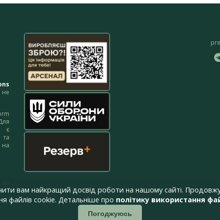
pr
ons
не
orm
Для
м є
 та
 на
 на
чити вам найкращий досвід роботи на нашому сайті. Продовжу
я файлів cookie. Детальніше про
політику використання фай
Погоджуюсь