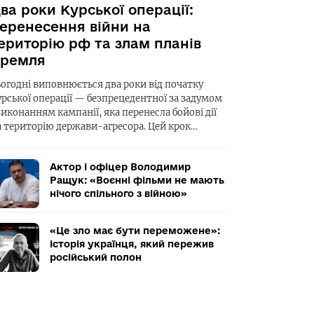
ва роки Курської операції:
еренесення війни на
ериторію рф та злам планів
ремля
ьогодні виповнюється два роки від початку
урської операції — безпрецедентної за задумом
виконанням кампанії, яка перенесла бойові дії
а територію держави-агресора. Цей крок…
Актор і офіцер Володимир
Ращук: «Воєнні фільми не мають
нічого спільного з війною»
«Це зло має бути переможене»:
історія українця, який пережив
російський полон