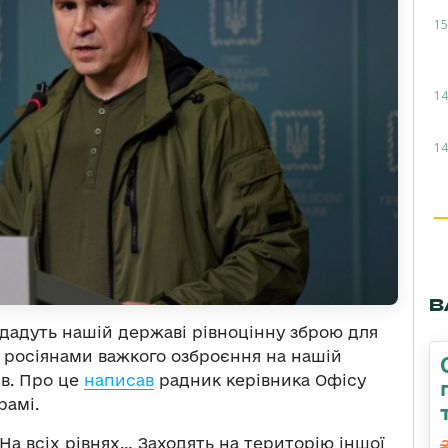
15
14
14
В
ададуть нашій державі рівноцінну зброю для
я росіянами важкого озброєння на нашій
ів. Про це
написав
радник керівника Офісу
рамі.
. На всіх рівнях… Заходять на територію іншої