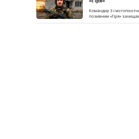
«Гіря»
Командир 3-ї мотопіхотно
позивним «Гіря» захищає