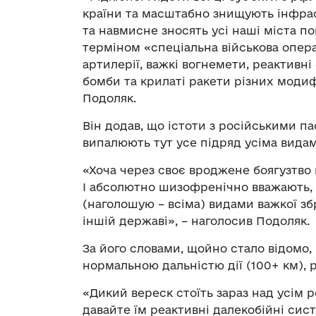
країни та масштабно знищують інфра
та навмисне зносять усі наші міста п
терміном «спеціальна військова операц
артилерії, важкі вогнемети, реактивні
бомби та крилаті ракети різних модиф
Подоляк.
Він додав, що істоти з російськими п
випалюють тут усе підряд усіма видам
«Хоча через своє вроджене боягузтво г
І абсолютно шизофренічно вважають, 
(наголошую – всіма) видами важкої з
іншій державі», – наголосив Подоляк.
За його словами, щойно стало відомо,
нормальною дальністю дії (100+ км), р
«Дикий вереск стоїть зараз над усім р
давайте їм реактивні далекобійні сис