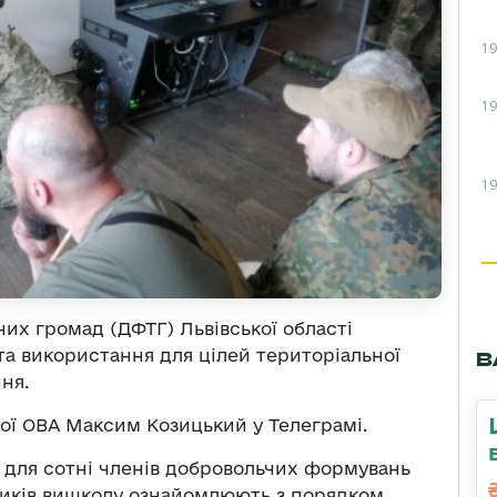
19
19
19
их громад (ДФТГ) Львівської області
та використання для цілей територіальної
В
ня.
ої ОВА Максим Козицький у Телеграмі.
я для сотні членів добровольчих формувань
ників вишколу ознайомлюють з порядком