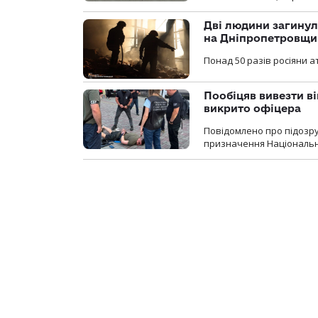
Дві людини загинул
на Дніпропетровщи
Понад 50 разів росіяни 
Пообіцяв вивезти ві
викрито офіцера
Повідомлено про підозр
призначення Національної 