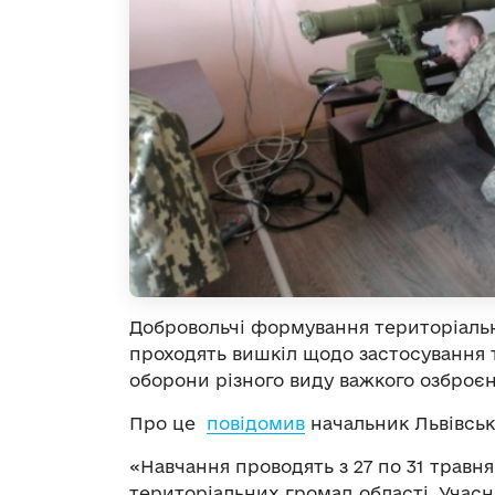
Добровольчі формування територіальн
проходять вишкіл щодо застосування 
оборони різного виду важкого озброєн
Про це
повідомив
начальник Львівськ
«Навчання проводять з 27 по 31 травн
територіальних громад області. Учас