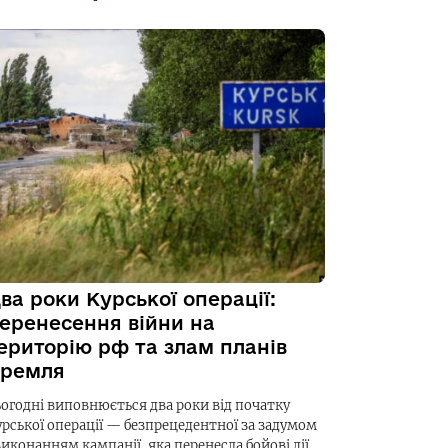
ва роки Курської операції:
еренесення війни на
ериторію рф та злам планів
ремля
ьогодні виповнюється два роки від початку
урської операції — безпрецедентної за задумом
виконанням кампанії, яка перенесла бойові дії