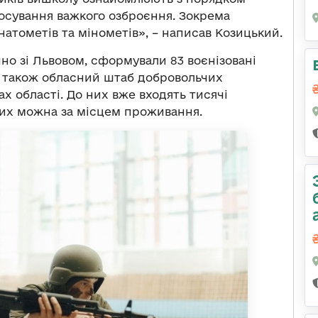
тосування важкого озброєння. Зокрема
атометів та мінометів», – написав Козицький.
чно зі Львовом, сформували 83 воєнізовані
 також обласний штаб добровольчих
х області. До них вже входять тисячі
них можна за місцем проживання.