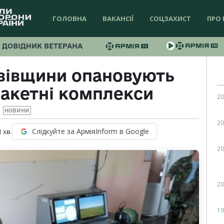
ГОЛОВНА
ВАКАНСІЇ
СОЦЗАХИСТ
ПРО 
ДОВІДНИК ВЕТЕРАНА
вівщини опановують
ракетні комплекси
20
НОВИНИ
20
Слідкуйте за АрміяInform в Google
1
хв.
20
20
19