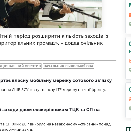
ітній період розширити кількість заходів із
територіальних громад», – додав очільник
АЦІОНАЛЬНИЙ СПРОТИВ
НАЧАЛЬНИК ЛЬВІВСЬКОЇ ОВА
ртає власну мобільну мережу сотового зв’язку
вання ДШВ ЗСУ тестує власну LTE-мережу на лінії фронту.
і заходи двом екскерівникам ТЦК та СП на
та СП, яких ДБР викрило на незаконному «списанні» понад
П
 запобіжний захід.