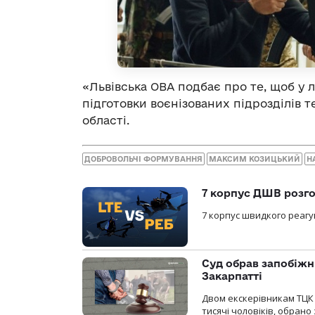
«Львівська ОВА подбає про те, щоб у л
підготовки воєнізованих підрозділів 
області.
ДОБРОВОЛЬЧІ ФОРМУВАННЯ
МАКСИМ КОЗИЦЬКИЙ
Н
7 корпус ДШВ розго
7 корпус швидкого реагу
Суд обрав запобіжн
Закарпатті
Двом екскерівникам ТЦК 
тисячі чоловіків, обрано