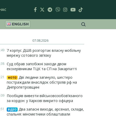
НАС
ENGLISH
07.08.2026
:49
7 корпус ДШВ розгортає власну мобільну
мережу сотового зв’язку
:38
Суд обрав запобіжні заходи двом
екскерівникам ТЦК та СП на Закарпатті
:21
Дві людини загинуло, шестеро
ФОТО
постраждали внаслідок обстрілів рф на
Дніпропетровщині
:09
Пообіцяв вивезти військовозобов’язаного
за кордон: у Харкові викрито офіцера
:51
Два запасні виходи, арсенал, склади,
ВІДЕО
спальня: мінометники облаштували