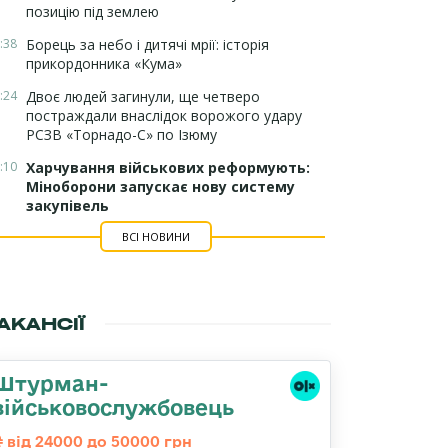
позицію під землею
:38
Борець за небо і дитячі мрії: історія
прикордонника «Кума»
:24
Двоє людей загинули, ще четверо
постраждали внаслідок ворожого удару
РСЗВ «Торнадо-С» по Ізюму
:10
Харчування військових реформують:
Міноборони запускає нову систему
закупівель
ВСІ НОВИНИ
АКАНСІЇ
Штурман-
військовослужбовець
від 24000 до 50000 грн